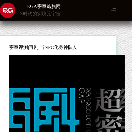
跳
EGA密室逃脱网
至
Z时代的实境元宇宙
内
容
密室评测|再剧-当NPC化身神队友