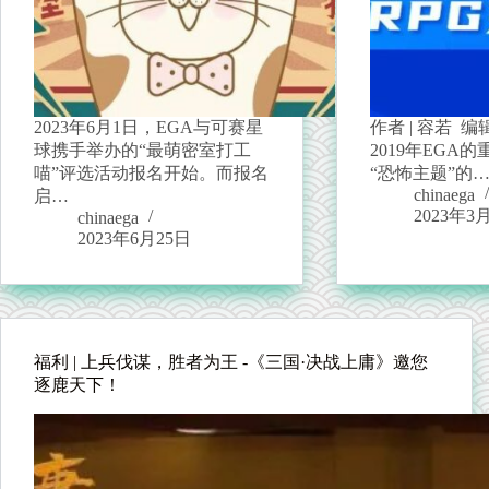
2023年6月1日，EGA与可赛星
作者 | 容若 编
球携手举办的“最萌密室打工
2019年EGA
喵”评选活动报名开始。而报名
“恐怖主题”的
chinaega
启…
2023年3
chinaega
2023年6月25日
福利 | 上兵伐谋，胜者为王 -《三国·决战上庸》邀您
逐鹿天下！