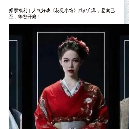
赠票福利｜人气好戏《花见小馆》成都启幕，悬案已
至，等您开庭！