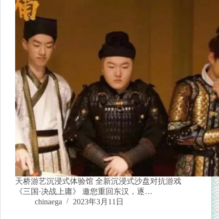
天桥游艺沉浸式体验馆 全新沉浸式沙盘对抗游戏
《三国·决战上庸》 邀您重回东汉，逐…
chinaega
2023年3月11日