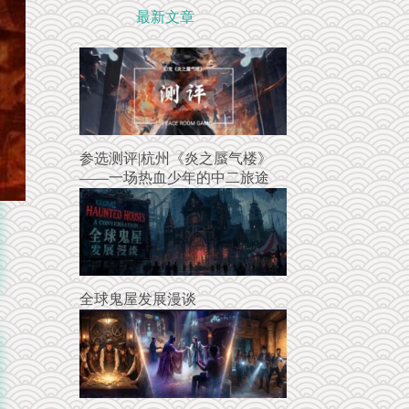
最新文章
参选测评|杭州《炎之蜃气楼》
——一场热血少年的中二旅途
全球鬼屋发展漫谈