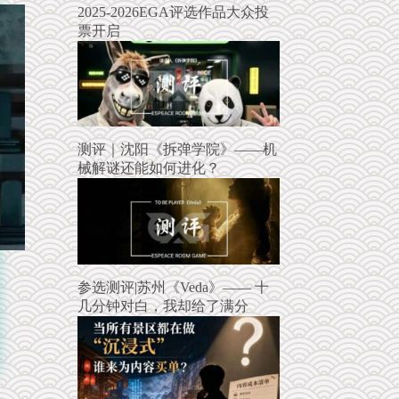
2025-2026EGA评选作品大众投
票开启
测评｜沈阳《拆弹学院》——机
械解谜还能如何进化？
参选测评|苏州《Veda》—— 十
几分钟对白，我却给了满分