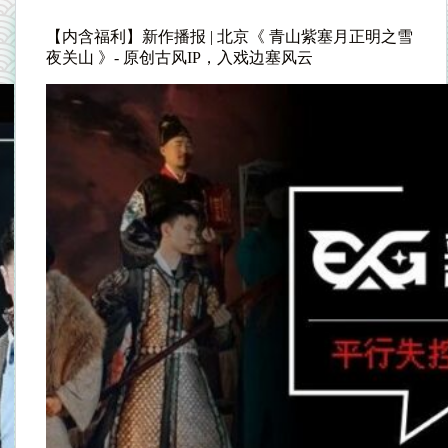
【内含福利】新作播报 | 北京《 青山紫塞月正明之雪
夜关山 》- 原创古风IP，入戏边塞风云