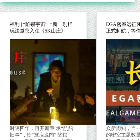
福利 | “陷锁宇宙”上新，别样
EGA密室远征
玩法邀您入住《5K山庄》
正式起航，等
时隔四年，再开新章 承“航船
众所周知，当
旧事”，衔“旅店逸闻” 陷锁
的密室主题数