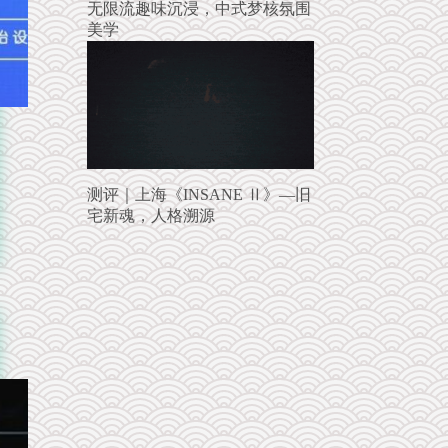
无限流趣味沉浸，中式梦核氛围
美学
测评｜上海《INSANE Ⅱ》—旧
宅新魂，人格溯源