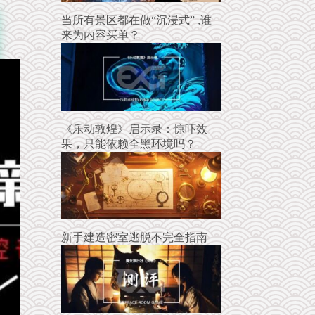
当所有景区都在做“沉浸式” ,谁
来为内容买单？
《乐动敦煌》启示录：惊吓效
果，只能依赖全黑环境吗？
新手建造密室逃脱不完全指南