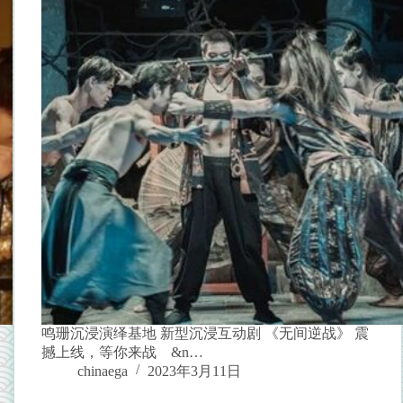
鸣珊沉浸演绎基地 新型沉浸互动剧 《无间逆战》 震
撼上线，等你来战 &n…
chinaega
2023年3月11日