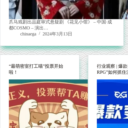
爪马戏剧出品庭审式悬疑剧 《花见小馆》 – 中国·成
都COSMO – 演出…
chinaega
2024年3月13日
“最萌密室打工喵”投票开始
行业观察 | 爆
啦！
RPG”如何抓