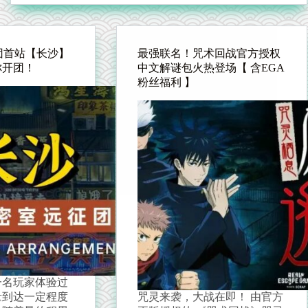
团首站【长沙】
最强联名！咒术回战官方授权
你开团！
中文解谜包火热登场【 含EGA
粉丝福利 】
一名玩家体验过
量到达一定程度
咒灵来袭，大战在即！ 由官方