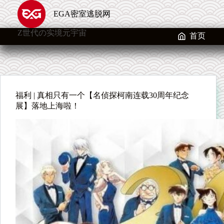
跳
EGA密室逃脱网
至
内
Z世代の实境元宇宙
容
首页
福利 | 真相只有一个【名侦探柯南连载30周年纪念
展】落地上海啦！