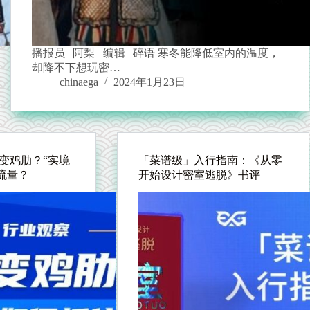
播报员 | 阿梨 编辑 | 碎语 寒冬能降低室内的温度，
却降不下想玩密…
chinaega
2024年1月23日
款变鸡肋？“实境
「菜谱级」入行指南：《从零
住流量？
开始设计密室逃脱》书评