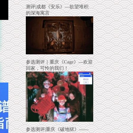
测评|成都《安乐》—欲望堆积
的深海寓言
参选测评｜重庆《Cage》—欢迎
回家，可怜的我们！
参选测评|重庆《破地狱》——