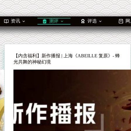
资讯
测评
评选
网
【内含福利】新作播报 | 上海《ABEILLE 复原》- 蜂
光共舞的神秘幻境