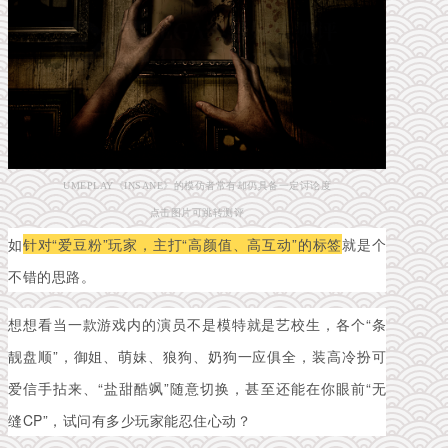
UMEPLAY《INSANE》的模仿者常有却仍具备一定讨论度
点击图片可跳转测评
如
针对“爱豆粉”玩家，主打“高颜值、高互动”的标签
就是个
不错的思路。
想想看当一款游戏内的演员不是模特就是艺校生，各个“条
靓盘顺”，御姐、萌妹、狼狗、奶狗一应俱全，装高冷扮可
爱信手拈来、“盐甜酷飒”随意切换，甚至还能在你眼前“无
缝CP”，试问有多少玩家能忍住心动？