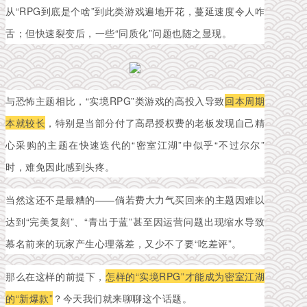
从“RPG到底是个啥”到此类游戏遍地开花，蔓延速度令人咋
舌；但快速裂变后，一些“同质化”问题也随之显现。
与恐怖主题相比，“实境RPG”类游戏的高投入导致
回本周期
本就较长
，特别是当部分付了高昂授权费的老板发现自己精
心采购的主题在快速迭代的“密室江湖”中似乎“不过尔尔”
时，难免因此感到头疼。
当然这还不是最糟的——倘若费大力气买回来的主题因难以
达到“完美复刻”、“青出于蓝”甚至因运营问题出现缩水
导致
慕名前来的玩家产生心理落差，又少不了要“吃差评”。
那么在这样的前提下，
怎样的“实境RPG”才能成为密室江湖
的“新爆款”
？今天我们就来聊聊这个话题。