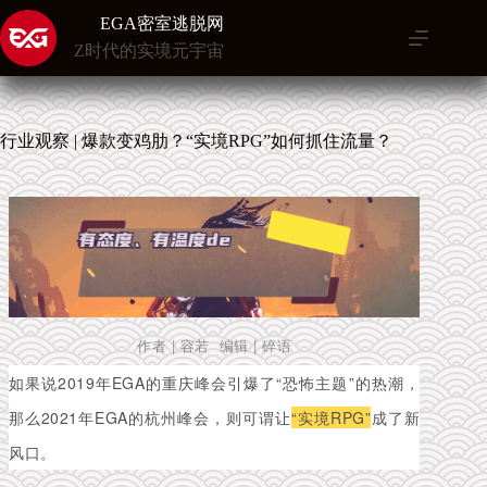
跳
EGA密室逃脱网
至
Z时代的实境元宇宙
内
容
行业观察 | 爆款变鸡肋？“实境RPG”如何抓住流量？
作者 | 容若 编辑 | 碎语
如果说2019年EGA的重庆峰会引爆了“恐怖主题”的热潮，
那么2021年EGA的杭州峰会，则可谓让
“实境RPG”
成了新
风口。