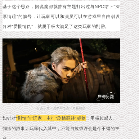
基于这个思路，据说魔都就曾有主题打出过与NPC结下“深
厚情谊”的旗号，让玩家可以和演员可以在游戏里自由创设
各种“爱恨情仇”，就属于极大满足了这类玩家的刚需。
有点东西《夏摩尔之夜》角色剧照
如针对
“剧情向”玩家，主打“剧情羁绊”标签
，用极其感人、
惆怅的故事让玩家代入其中，不能自拔或许会是个不错的主
意。