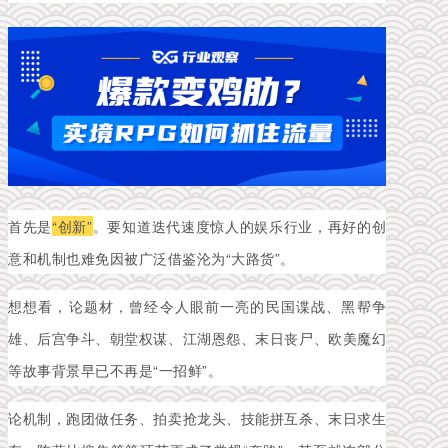
首先是
“创新”
。要知道迭代速度惊人的娱乐行业，再好的创
意和机制也难免因被广泛借鉴沦为“大路货”。
想想看，论题材，曾经令人眼前一亮的民国谍战、黑帮争
雄、后宫争斗、朝堂权谋、江湖恩怨、末日丧尸、欧美魔幻
等故事背景早已不再是“一招鲜”。
论机制，跑团做任务、拍卖抢龙头、技能拼互杀、末日求生