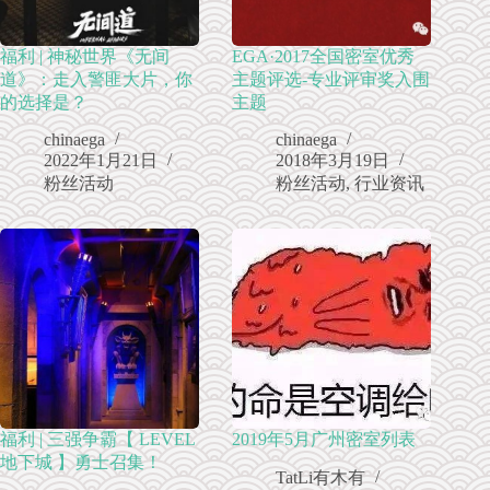
福利 | 神秘世界《无间
EGA·2017全国密室优秀
道》：走入警匪大片，你
主题评选-专业评审奖入围
的选择是？
主题
chinaega
chinaega
2022年1月21日
2018年3月19日
粉丝活动
粉丝活动
,
行业资讯
福利 | 三强争霸【 LEVEL
2019年5月广州密室列表
地下城 】勇士召集！
TatLi有木有