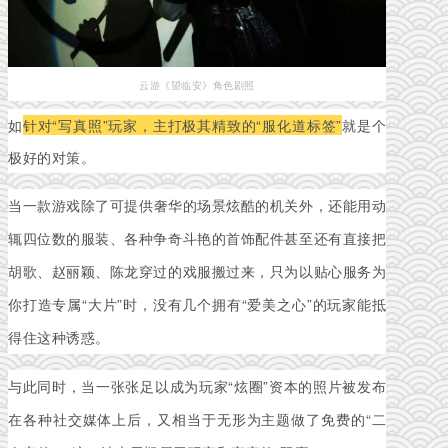
云游《望临安》角色剧照
如
针对“写真照”玩家，主打极其精致的“服化道标签”
就是个
极好的对策。
当一款游戏除了可提供
奢华的场景炫酷的机关外，还能用动
辄四位数的服装、各种争奇斗艳的首饰配件甚至还有
直接把
胡歌、赵丽颖、陈龙穿过的戏服搬过来，只为以贴心服务
为
你打造专属“大片”时，
没有几个拥有“爱美之心”的玩家能抵
得住这种诱惑。
与此同时，当一张张足以成为玩家“炫圈”资本的照片被发布
在各种社交媒体上后，又相当于无形为主题做了免费的“二