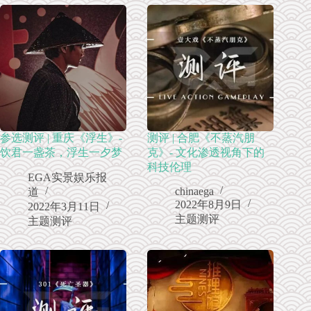
参选测评 | 重庆《浮生》-
测评 | 合肥《不蒸汽朋
饮君一盏茶，浮生一夕梦
克》- 文化渗透视角下的
科技伦理
EGA实景娱乐报
chinaega
道
2022年8月9日
2022年3月11日
主题测评
主题测评