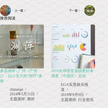
上一篇：
下一篇：
推荐阅读
参选测评 | 广州《产房
2019全球密室逃脱爱好者
2》- 以小见大的“惊吓”体
调查（中国区）启动
验
EGA实景娱乐报
chinaega
道
2024年5月31日
2019年9月9日
主题测评
,
测评
主题测评
,
行业资讯