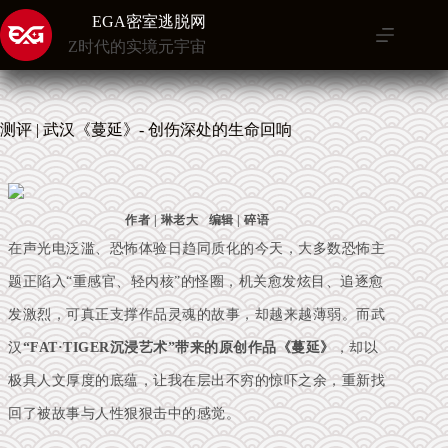
跳
EGA密室逃脱网
至
Z时代的实境元宇宙
内
容
测评 | 武汉《蔓延》- 创伤深处的生命回响
作者 | 琳老大 编辑 | 碎语
在声光电泛滥、恐怖体验日趋同质化的今天，大多数恐怖主
题正陷入“重感官、轻内核”的怪圈，机关愈发炫目、追逐愈
发激烈，可真正支撑作品灵魂的故事，却越来越薄弱。而武
汉
“FAT·TIGER沉浸艺术”带来的原创作品《蔓延》
，却以
极具人文厚度的底蕴，让我在层出不穷的惊吓之余，重新找
回了被故事与人性狠狠击中的感觉。