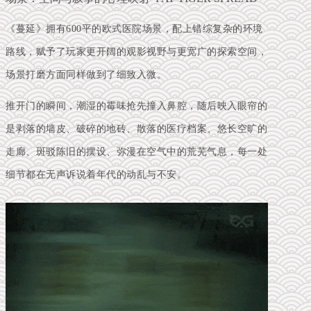
《蔓延》拥有600平的欧式医院场景，配上错综复杂的环境
路线，赋予了玩家更开阔的观影视野与更宽广的探索空间，
场景打磨方面同样做到了细致入微。
推开门的瞬间，潮湿的霉味抢先撞入鼻腔，随后映入眼帘的
是剥落的墙皮、破碎的地砖、散落的医疗档案、悠长空旷的
走廊、斑驳陈旧的摆设、弥漫在空气中的荒芜气息，每一处
细节都在无声诉说着年代的动乱与不安。