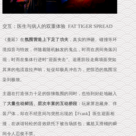
交互：医生与病人的双重体验 FAT TIGER SPREAD
《蔓延》在
氛围营造上下足了功夫
，真实的摔砸、碰撞等环
境拟音与特效，伴随着随机触发的鬼点，时而在房间角落闪
现，时而在集体行进时“迎面夹击”。追逐阶段走廊墙面突如
其来的电流兹拉声响，短促却极具冲击力，把惊恐的氛围渲
染到极致。
主题在打造张力十足的惊悚氛围的同时，也恰到好处地融入
了
大量生动鲜活、层次丰富的互动桥段
：玩家屏息藏身、佯
装尸体，却在不经意间与突然出现的【Frank】医生迎面相
撞，在诙谐轻松的音效烘托下被当场抓包，尴尬又滑稽的瞬
间令人忍俊不禁。