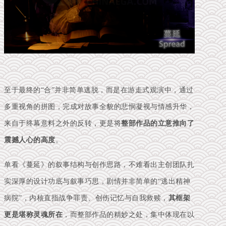
至于最终的“合”并非简单逃脱，而是在游走式观演中，通过
多重视角的拼图，完成对故事全貌的悲悯凝视与情感升华，
来自于终幕意料之外的反转，更是将
整部作品的立意推向了
震撼人心的高度
。
单看《蔓延》的叙事结构与创作思路，不难看出主创团队扎
实深厚的设计功底与叙事巧思，剧情
并非简单的“逃出精神
病院”，
内核直指战争罪责、创伤记忆与自我救赎，
其
框架
更是堪称灵魂所在
，而整部作品的精妙之处，集中体现在以