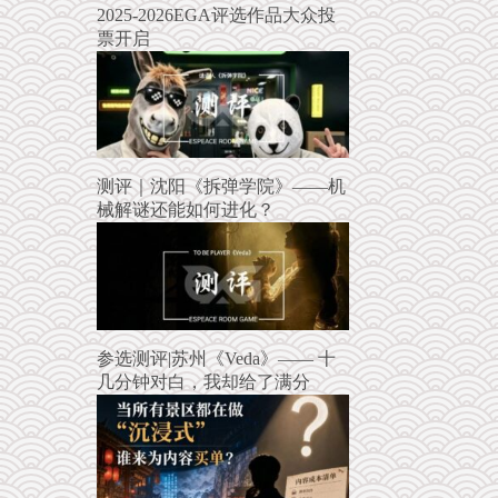
2025-2026EGA评选作品大众投
票开启
测评｜沈阳《拆弹学院》——机
械解谜还能如何进化？
参选测评|苏州《Veda》—— 十
几分钟对白，我却给了满分