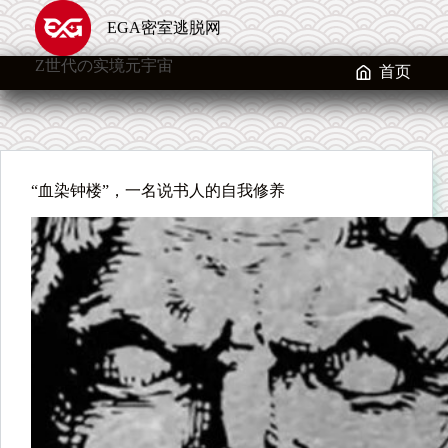
跳
EGA密室逃脱网
至
内
Z世代の实境元宇宙
容
首页
“血染钟楼”，一名说书人的自我修养