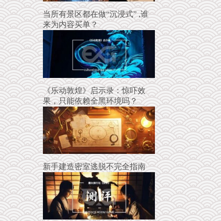
当所有景区都在做“沉浸式” ,谁
来为内容买单？
《乐动敦煌》启示录：惊吓效
果，只能依赖全黑环境吗？
新手建造密室逃脱不完全指南