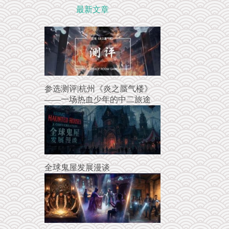
最新文章
参选测评|杭州《炎之蜃气楼》
——一场热血少年的中二旅途
全球鬼屋发展漫谈