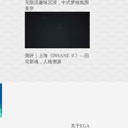
无限流趣味沉浸，中式梦核氛围
美学
测评｜上海《INSANE Ⅱ》—旧
宅新魂，人格溯源
关于EGA