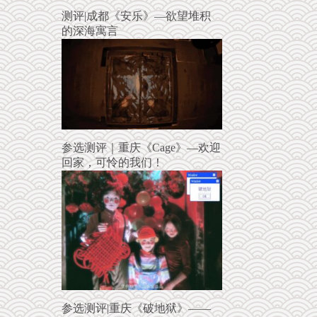
测评|成都《安乐》—欲望堆积
的深海寓言
参选测评｜重庆《Cage》—欢迎
回家，可怜的我们！
参选测评|重庆《破地狱》——