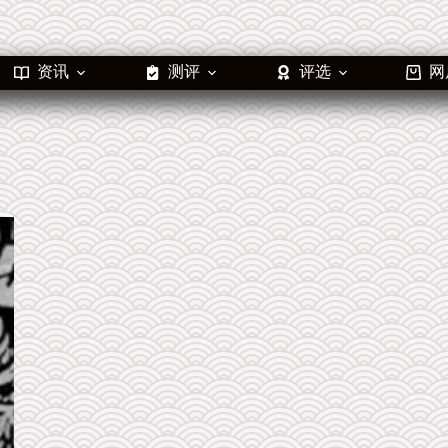
资讯
测评
评选
网