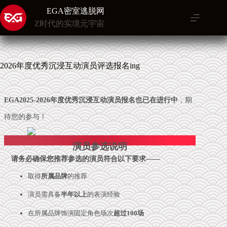
跳
EGA密室逃脱网
至
Z时代的实境元宇宙
内
容
2026年度优秀沉浸互动演员评选报名ing
EGA2025-2026年度优秀沉浸互动演员报名也已在进行中
，期
待您的参与！
演员参选说明
请务必确保您推荐参选的演员符合以下要求——
取得
所属品牌
的推荐
演员需具备
半年以上
的表演经验
在所属品牌饰演固定角色场次
超过100场