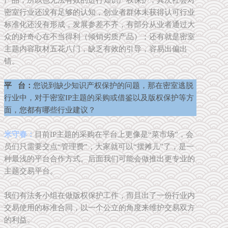
密室行业还没有足够的认知，创业者群体未获得认可行业
标准化还没有形成，发展参差不齐，有部分从业者通过大
众的好奇心在不当得利（倾销劣质产品）；还有就是密室
主题内容取材五花八门，缺乏有效的引导，容易出偏出
错。
平 台：
您说到缺少知识产权保护的问题，那在密室逃脱
行业中，对于密室IP主题的采购或借鉴以及版权保护等方
面，您都有哪些行业建议？
米守春：
目前IP主题的采购在平台上更像是“菜市场”，会
员们只需要交点“管理费”，大家就可以“摆摊儿”了，是一
种最浅的平台合作方式。后面我们可能会做推出更专业的
主题交易平台。
我们有法务小组在做版权保护工作，而且出了一份行业内
交易使用的标准合同，以一个公立的角度来维护交易双方
的利益。