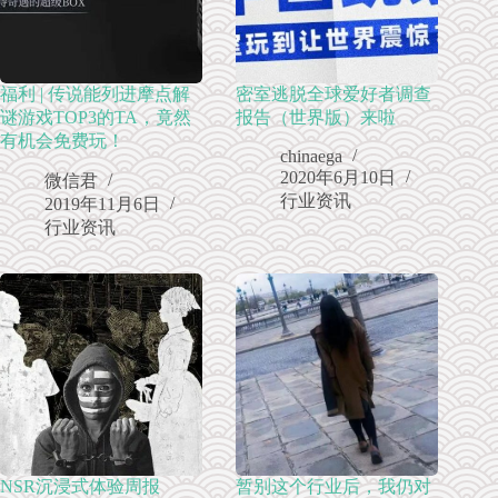
福利 | 传说能列进摩点解
密室逃脱全球爱好者调查
谜游戏TOP3的TA，竟然
报告（世界版）来啦
有机会免费玩！
chinaega
2020年6月10日
微信君
行业资讯
2019年11月6日
行业资讯
NSR沉浸式体验周报
暂别这个行业后，我仍对