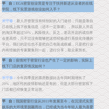
平 台：
EGA密室创业营是专注于扶持新进从业者的在线
学院，线下实景游戏创业如何入手？
米守春：
新人开密室没有特别好的入门途径，只能是靠自
己在线上线下收集信息（还不一定靠谱），所以新人开店
的淘汰率超过50%，风险很大。反之，老店开店的成功率
会更高些，只不过没有能够把这些经验进行系统化传播的
平台。我们的定位也不是把自己包装成权威，只是把行业
内有经验的专家聚集到一起，进行分享，取众家所长。
平 台：
疫情对于密室行业也产生了一定的影响，实际上
线下门店的复苏情况如何？
米守春：
今年四季度的票房数据比去年同时期增长了
20%，地区性的疫情影响还是有的，但是大部分密室线下
门店都已经恢复正常运营。
平 台：
我国密室行业从2011年发展至今，在沉浸式实景
娱乐的大环境里脱颖而出，已经成为当今年轻人最为喜爱