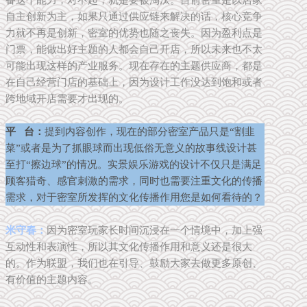
自主创新为主，如果只通过供应链来解决的话，核心竞争
力就不再是创新，密室的优势也随之丧失。因为盈利点是
门票，能做出好主题的人都会自己开店，所以未来也不太
可能出现这样的产业服务。现在存在的主题供应商，都是
在自己经营门店的基础上，因为设计工作没达到饱和或者
跨地域开店需要才出现的。
平 台：
提到内容创作，现在的部分密室产品只是“割韭
菜”或者是为了抓眼球而出现低俗无意义的故事线设计甚
至打“擦边球”的情况。实景娱乐游戏的设计不仅只是满足
顾客猎奇、感官刺激的需求，同时也需要注重文化的传播
需求，对于密室所发挥的文化传播作用您是如何看待的？
米守春：
因为密室玩家长时间沉浸在一个情境中，加上强
互动性和表演性，所以其文化传播作用和意义还是很大
的。作为联盟，我们也在引导、鼓励大家去做更多原创、
有价值的主题内容。