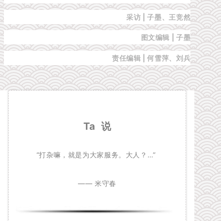
采访 | 子墨、王竞然
图文编辑 | 子墨
责任编辑 |
何雪萍
、刘兵
Ta 说
“打杂嘛，就是为大家服务。大人？…”
—— 米守春