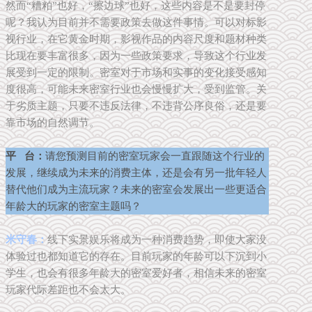
然而“糟粕”也好，“擦边球”也好，这些内容是不是要封停
呢？我认为目前并不需要政策去做这件事情。可以对标影
视行业，在它黄金时期，影视作品的内容尺度和题材种类
比现在要丰富很多，因为一些政策要求，导致这个行业发
展受到一定的限制。密室对于市场和实事的变化接受感知
度很高，可能未来密室行业也会慢慢扩大，受到监管。关
于劣质主题，只要不违反法律，不违背公序良俗，还是要
靠市场的自然调节。
平 台：
请您预测目前的密室玩家会一直跟随这个行业的
发展，继续成为未来的消费主体，还是会有另一批年轻人
替代他们成为主流玩家？未来的密室会发展出一些更适合
年龄大的玩家的密室主题吗？
米守春：
线下实景娱乐将成为一种消费趋势，即使大家没
体验过也都知道它的存在。目前玩家的年龄可以下沉到小
学生，也会有很多年龄大的密室爱好者，相信未来的密室
玩家代际差距也不会太大。