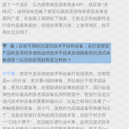
进了一个误区，认为密室就应该有很多NPC，就应该“演
绎式”，这样恰恰忽略了密室玩家的宽容性和密室未来发
展的广度，在创新上就弱化了很多。之前北京的创新性在
行业内是最靠前的，但现在再看川渝、上海等地区，也不
再比北京弱了。
平 台：
目前可用的沉浸式技术手段和设备，在打造密室
产品时是否经常借助这些技术手段来加强顾客的沉浸式体
验感受？以后的应用趋势是怎样的？
米守春：
密室中是会借助技术和设备打造场景的。但密室
是to c的行业，更注重c端的体验，所以相比于技术或设
备，更加注重叙事。在都能讲好故事的前提下，我们会选
择性价比最高的技术或设备应用到密室中。密室行业是沉
浸式技术和设备的重要的输出口，比如之前我们去看了一
种触摸屏的装备，很小巧，虽然作为高端设备即将被淘汰
了，但是在密室行业内的用法就很丰富，但由于对方想
“一口吃个胖子”，也没能引进行业中来。这些沉浸式技术
和设备想要进入密室行业是需要靠量取胜的，而不是“一