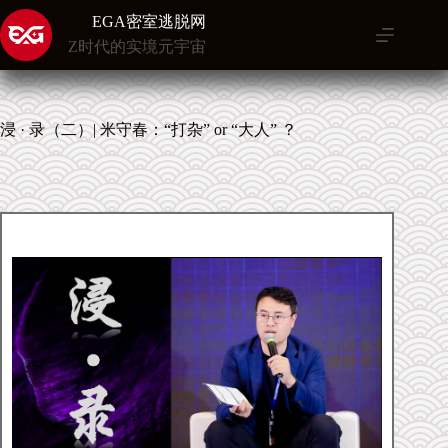
跳
EGA密室逃脱网
至
Z时代的实境元宇宙
内
容
浸 · 录（二）| 米守春：“打杂” or “大人” ？