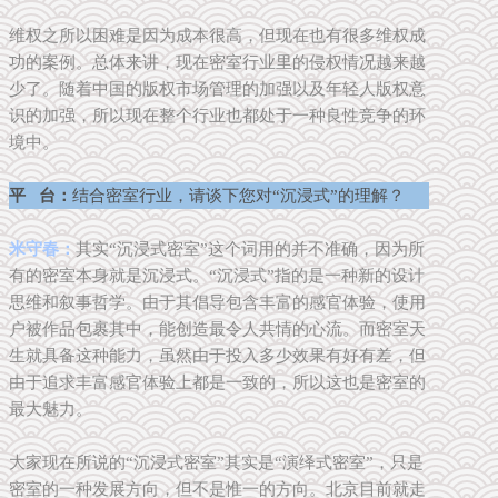
维权之所以困难是因为成本很高，但现在也有很多维权成
功的案例。总体来讲，现在密室行业里的侵权情况越来越
少了。随着中国的版权市场管理的加强以及年轻人版权意
识的加强，所以现在整个行业也都处于一种良性竞争的环
境中。
平 台：
结合密室行业，请谈下您对“沉浸式”的理解？
米守春：
其实“沉浸式密室”这个词用的并不准确，因为所
有的密室本身就是沉浸式。“沉浸式”指的是一种新的设计
思维和叙事哲学。由于其倡导包含丰富的感官体验，使用
户被作品包裹其中，能创造最令人共情的心流。而密室天
生就具备这种能力，虽然由于投入多少效果有好有差，但
由于追求丰富感官体验上都是一致的，所以这也是密室的
最大魅力。
大家现在所说的“沉浸式密室”其实是“演绎式密室”，只是
密室的一种发展方向，但不是惟一的方向。北京目前就走