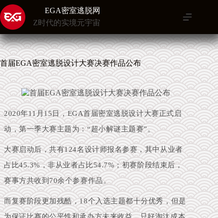
跳
EGA密室逃脱网
至
Z时代的实境元宇宙
内
容
首届EGA密室逃脱设计大赛决赛作品公布
2020年11月15日，EGA首届密室逃脱设计大赛正式启
动，
第一季大赛主题为：“超小解谜主题赛”。
大赛启动后，共有124名设计师报名参赛，其中从业者
占比45.3%，非从业者占比54.7%；初赛阶段结束后，
赛事方共收到70余个参赛作品。
而复赛阶段更加残酷，18个入选主题都十分优秀，但是
为保证比赛的公平性和承办方未来收益，只好淘汰成本