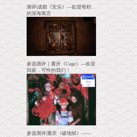
测评|成都《安乐》—欲望堆积
的深海寓言
参选测评｜重庆《Cage》—欢迎
回家，可怜的我们！
参选测评|重庆《破地狱》——