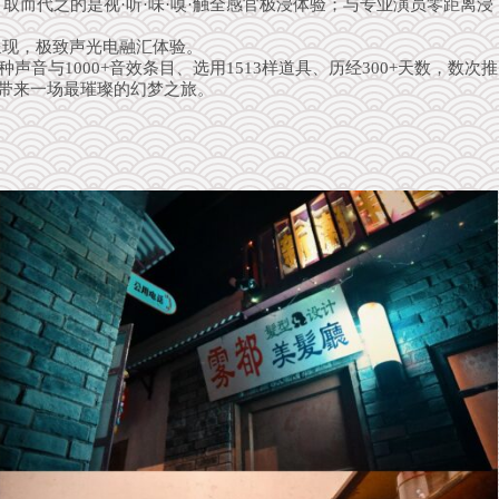
取而代之的是视·听·味·嗅·触全感官极浸体验；与专业演员零距离浸
呈现，极致声光电融汇体验。
声音与1000+音效条目、选用1513样道具、历经300+天数，数次推
者带来一场最璀璨的幻梦之旅。