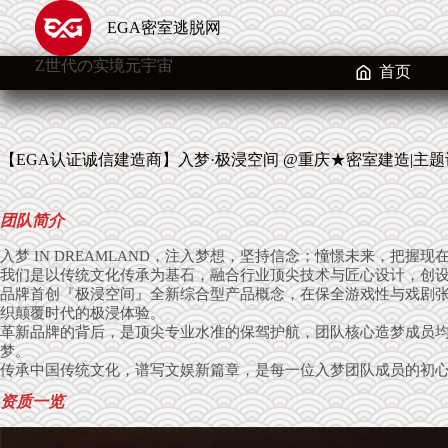
跳
EGA密室逃脱网
至
内
Z世代の实境元宇宙
容
首页
【EGA认证诚信建造商】入梦·极浸空间 @重庆★密室建造|主
团队简介
入梦 IN DREAMLAND，注入梦想，坚持信念；憧憬未来，把握现
我们是以传统文化传承为基石，融合行业顶尖技术与匠心设计，创
品牌首创『极浸空间』全新综合型产品概念，在保全游戏性与戏剧
织颠覆时代的极浸体验。
革新品牌的背后，是顶尖专业水准的保驾护航，团队核心造梦成员均
梦。
传承中国传统文化，谱写文娱新篇章，是每一位入梦团队成员的初
资质一览