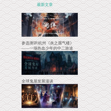
最新文章
参选测评|杭州《炎之蜃气楼》
——一场热血少年的中二旅途
全球鬼屋发展漫谈