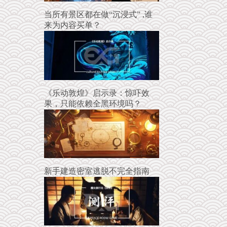
当所有景区都在做“沉浸式” ,谁
来为内容买单？
《乐动敦煌》启示录：惊吓效
果，只能依赖全黑环境吗？
新手建造密室逃脱不完全指南