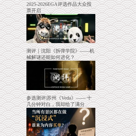
2025-2026EGA评选作品大众投
票开启
测评｜沈阳《拆弹学院》——机
械解谜还能如何进化？
参选测评|苏州《Veda》—— 十
几分钟对白，我却给了满分