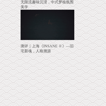
无限流趣味沉浸，中式梦核氛围
美学
测评｜上海《INSANE Ⅱ》—旧
宅新魂，人格溯源