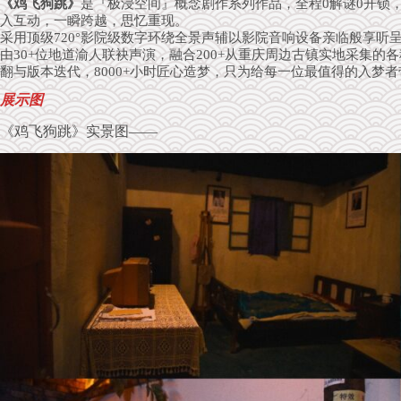
《鸡飞狗跳》
是『极浸空间』概念剧作系列作品，全程0解谜0开锁，
入互动，一瞬跨越，思忆重现。
采用顶级720°影院级数字环绕全景声辅以影院音响设备亲临般享听
由30+位地道渝人联袂声演，融合200+从重庆周边古镇实地采集的各种
翻与版本迭代，8000+小时匠心造梦，只为给每一位最值得的入梦
展示图
《鸡飞狗跳》实景图——