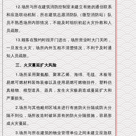
12.场所与所在建筑消防控制室未建立有效的通信联系
和应急联动机制，所在建筑志愿消防队（微型消防站）队
员不熟悉场所内部情况，不能及时组织初起火灾扑救和人
员疏散。
13.顾客在预约时段开门进出，场所营业时大门关闭，
一旦发生火灾，场所内外互相不清楚情况，不利于及时通
知人员疏散。
三、火灾蔓延扩大风险
1.场所采用聚氨酯、聚苯乙烯、海绵、毛毯、木板等
易燃可燃材料装饰装修以及使用易燃可燃物挂件、塑料仿
真植物、模型道具、器具，发生火灾极易造成蔓延扩大和
严重损失。
2.场所与其他毗邻区域未进行有效防火分隔或防火分
隔不到位，场所改造时破坏原有的防火分隔措施，容易形
成火灾蔓延。
3.场所与所在建筑的物业管理单位之间未建立应急联