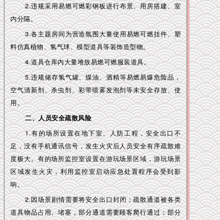
2.违规采用易燃可燃彩钢板进行布景、用房搭建、室
内分隔。
3.各主题房间为营造氛围大量使用易燃可燃挂件、塑
料仿真植物、氢气球、模型道具等装饰造型物。
4.道具仓库内大量堆放易燃可燃服装道具。
5.违规储存氢气罐、煤油、酒精等易燃易爆危险品，
空气清新剂、杀虫剂、彩带喷雾发泡剂等未安全存放、使
用。
二、人员安全疏散风险
1.有的场所设置在地下室、人防工程，安全出口不
足，没有手机通讯信号，发生火灾后人员安全有序疏散难
度极大。有的场所监控室设置在游玩场景区域，游玩场景
区域发生火灾，利用监控室启动应急处置程序会受到影
响。
2.因场景剧情需要将安全出口封闭；疏散通道被各类
道具物品占用、堵塞，部分通道需要顾客爬行通过；部分