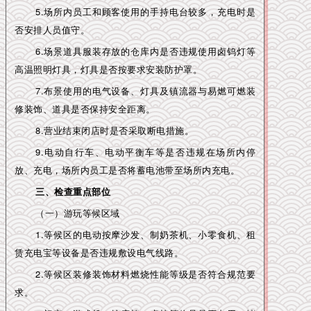
5.场所内员工和顾客使用的手持电台较多，充电时是
否安排人员值守。
6.场景道具服装存放的仓库内是否违规使用卤钨灯等
高温照明灯具，灯具是否按要求安装防护罩。
7.布景使用的电气设备、灯具及镇流器与易燃可燃装
修装饰、道具是否保持安全距离。
8.营业结束闭店时是否采取断电措施。
9.电动自行车、电动平衡车等是否违规在场所内停
放、充电，场所内员工是否将蓄电池带至场所内充电。
三、检查重点部位
（一）游玩等候区域
1.等候区的电动按摩沙发、制奶茶机、小零食机、租
赁充电宝等设备是否违规敷设电气线路。
2.等候区装修装饰材料燃烧性能等级是否符合规范要
求。