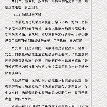
3.门帘、游戏机、按摩椅、桌椅等物品是否占用、堵
塞疏散通道、安全出口。
（二）游玩场景区域
1.查看是否违规采用聚氨酯、聚苯乙烯、海绵、塑料
等易燃可燃材料装饰装修；是否大量使用易燃可燃挂件、
塑料仿真植物、氢气球、模型道具等装饰造型物；是否违
规采用易燃可燃彩钢板进行布景、用房搭建、室内隔断。
2.安全出口是否封闭，疏散通道是否被占用、堵塞；
安全出口数量和疏散走道宽度是否符合要求；场景主题房
间是否设置紧急逃生通道，特殊解谜类主题房间疏散门是
否设置可从内部打开的装置，监控室是否具有一键启动全
部开锁功能。
3.应急广播、应急照明、疏散指示标志是否设置，是
否完好有效；场所应急广播为所在建筑公共消防设施，发
生火灾时，场所音响设备是否能紧急切断关停，是否干扰
应急广播作用发挥。
4.是否在场所明显部位设置安全疏散指示图；场所内