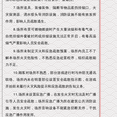
7.场所道具、装修装饰、隔断等物品遮挡排烟口、火
灾探测器、洒水喷头等消防设施，消防设施不能有效发挥
作用，影响人员疏散逃生。
8.场所布景可燃物燃烧时产生大量浓烟和有毒气体，
自然排烟外窗被封闭或排烟设施无法正常开启，有毒高温
烟气严重影响人员安全疏散。
9.场所未制定灭火和应急疏散预案，场所内员工不了
解本场所火灾危险性，不熟悉应急处置程序，组织疏散能
力不足。
10.顾客对场所不熟悉，部分游戏进行时与外部无通讯
联络。场所内未在明显部位设置安全疏散指示图，在游戏
开始前未履行火灾风险提示和应急疏散的告知义务。
11.场所未设置应急广播，在发生火灾时无法及时广播
引导人员安全疏散；场所应急广播为所在建筑公共消防设
施，发生火灾时，场所音响设备不能紧急切断关停，干扰
应急广播作用发挥。