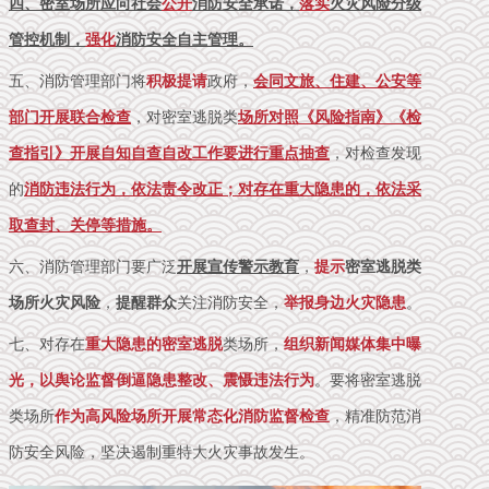
四、密室场所应向社会
公开
消防安全承诺，
落实
火灾风险分级
管控机制，
强化
消防安全自主管理。
五、消防管理部门将
积极提请
政府，
会同文旅、住建、公安等
部门开展联合检查
，对密室逃脱类
场所对照《风险指南》《检
查指引》开展自知自查自改工作要进行重点抽查
，对检查发现
的
消防违法行为，依法责令改正；对存在重大隐患的，依法采
取查封、关停等措施。
六、消防管理部门要广泛
开展宣传警示教育
，
提示
密室逃脱类
场所火灾风险
，
提醒群众
关注消防安全，
举报身边火灾隐患
。
七、对存在
重大隐患的密室逃脱
类场所，
组织新闻媒体集中曝
光，以舆论监督倒逼隐患整改、震慑违法行为
。要将密室逃脱
类场所
作为高风险场所开展常态化消防监督检查
，精准防范消
防安全风险，坚决遏制重特大火灾事故发生。