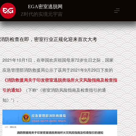
跳
EGA密室逃脱网
至
Z时代的实境元宇宙
内
容
消防检查在即，密室行业正规化迎来首次大考
2021年10月1日，在举国欢庆祖国母亲72岁生日之际，国家
应急管理部消防救援局公示了该局于2021年9月29日下发的
《消防救援局关于印发密室逃脱类场所火灾风险指南及检查指
引的通知》
（下称“《密室消防风险指南及检查指引的通
知》”）。