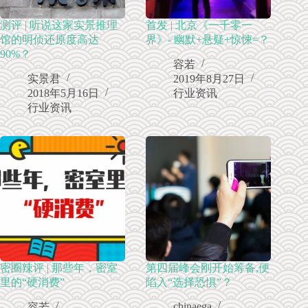
测评 | 听说这家实景推理
首发 | 北京《一千零一
馆的明侦还原度高达
界》- 幽默+悬疑+惊悚=？
90%？
容若
实景君
2019年8月27日
2018年5月16日
行业资讯
行业资讯
密圈辣评 | 那些年，密室
第四届峰会刚开始筹备,便
里的“硬消费”
陷入“选择恐惧”？
chinaega
容若