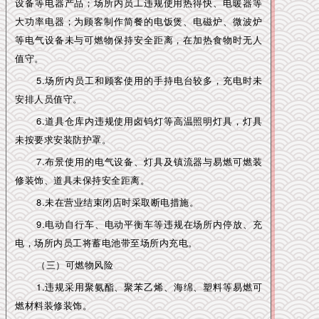
设备等电器产品；场所内员工违规使用热得快、电暖器等
大功率电器；为顾客制作简餐的电饭煲、电磁炉、微波炉
等电气设备未与可燃物保持安全距离，在加热食物时无人
值守。
5.场所内员工和顾客使用的手持电台较多，充电时未
安排人员值守。
6.道具仓库内违规使用卤钨灯等高温照明灯具，灯具
未按要求安装防护罩。
7.布景使用的电气设备、灯具及镇流器与易燃可燃装
修装饰、道具未保持安全距离。
8.未在营业结束闭店时采取断电措施。
9.电动自行车、电动平衡车等违规在场所内停放、充
电，场所内员工将蓄电池带至场所内充电。
（三）可燃物风险
1.违规采用聚氨酯、聚苯乙烯、海绵、塑料等易燃可
燃材料装修装饰。