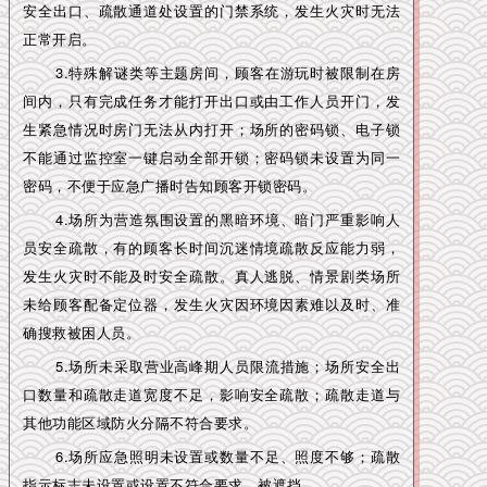
安全出口、疏散通道处设置的门禁系统，发生火灾时无法
正常开启。
3.特殊解谜类等主题房间，顾客在游玩时被限制在房
间内，只有完成任务才能打开出口或由工作人员开门，发
生紧急情况时房门无法从内打开；场所的密码锁、电子锁
不能通过监控室一键启动全部开锁；密码锁未设置为同一
密码，不便于应急广播时告知顾客开锁密码。
4.场所为营造氛围设置的黑暗环境、暗门严重影响人
员安全疏散，有的顾客长时间沉迷情境疏散反应能力弱，
发生火灾时不能及时安全疏散。真人逃脱、情景剧类场所
未给顾客配备定位器，发生火灾因环境因素难以及时、准
确搜救被困人员。
5.场所未采取营业高峰期人员限流措施；场所安全出
口数量和疏散走道宽度不足，影响安全疏散；疏散走道与
其他功能区域防火分隔不符合要求。
6.场所应急照明未设置或数量不足、照度不够；疏散
指示标志未设置或设置不符合要求、被遮挡。