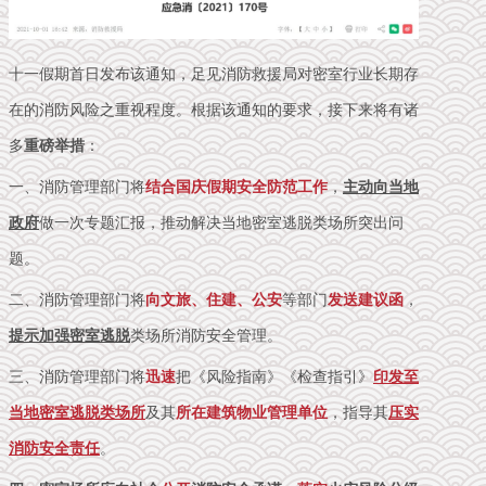
十一假期首日发布该通知，足见消防救援局对密室行业长期存
在的消防风险之重视程度。根据该通知的要求，接下来将有诸
多
重磅举措
：
一、消防管理部门将
结合国庆假期安全防范工作
，
主动向当地
政府
做一次专题汇报，推动解决当地密室逃脱类场所突出问
题。
二、消防管理部门将
向文旅、住建、公安
等部门
发送建议函
，
提示加强密室逃脱
类场所消防安全管理。
三、消防管理部门将
迅速
把《风险指南》《检查指引》
印发至
当地密室逃脱类场所
及其
所在建筑物业管理单位
，指导其
压实
消防安全责任
。