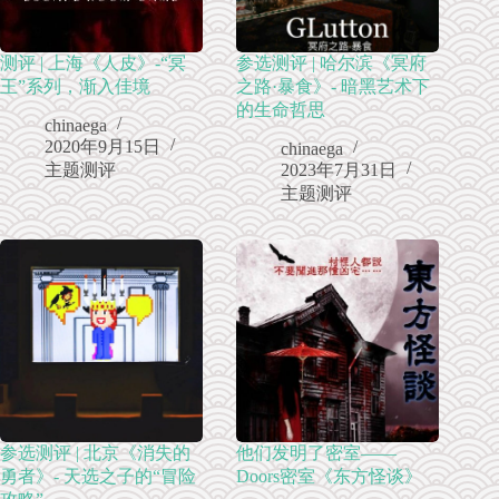
测评 | 上海《人皮》-“冥
参选测评 | 哈尔滨《冥府
王”系列，渐入佳境
之路·暴食》- 暗黑艺术下
的生命哲思
chinaega
2020年9月15日
chinaega
主题测评
2023年7月31日
主题测评
参选测评 | 北京《消失的
他们发明了密室——
勇者》- 天选之子的“冒险
Doors密室《东方怪谈》