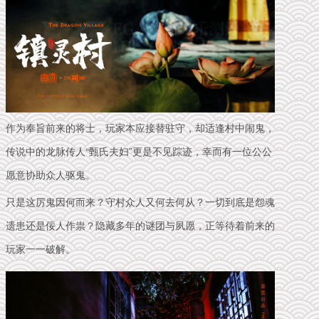
作为奉旨前来的将士，玩家本应接替驻守，却适逢村中闹鬼，
传说中的龙脉传人“甄氏夫妇”更是不见踪迹，幸而有一位公公
愿意协助众人驱鬼。
只是这厉鬼因何而来？守村众人又何去何从？一切到底是怨魂
遗患还是佞人作祟？隐藏多年的谜团与夙愿，正等待着前来的
玩家一一破解。