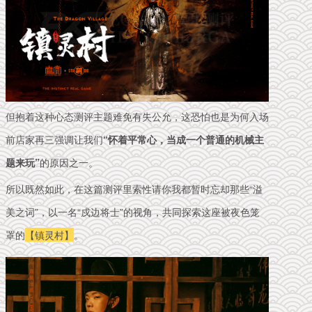
但抱着这种心态测评主题难免有失公允，这恐怕也是为何入场
前店家再三强调让我们
“怀着平常心，当成一个普通的机械主
题来玩”
的原因之一。
所以既然如此，在这篇测评里索性请你我都暂时忘却那些“溢
美之词”，以一名“戍边将士”的视角，共同探索这座被夜色笼
罩的
【镇灵村】
。