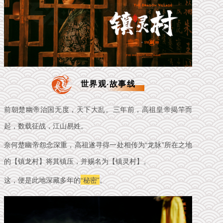
世界观·故事线
前朝楚幽帝治国无度，天下大乱。三年前，高祖皇帝揭竿而
起，数载征战，江山易姓。
奈何楚幽帝怨念深重，高祖遂寻得一处相传为“龙脉”所在之地
的【镇龙村】将其镇压，并赐名为【镇灵村】。
这，便是此地深藏多年的
“秘密”
。