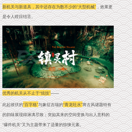
新机关与新道具，其中还存在为数不少的“大型机械”
，效果更
是令人瞠目结舌。
优秀的机关从不止于“炫技”
——
此起彼伏的
“百字格”
与象征吉瑞的
“青龙吐水”
将古风谜题特有
的韵味展现得淋漓尽致；突如其来的空间变换与出人意料的
“爆炸机关”又为主题带来了适量的惊悚元素。