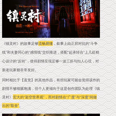
《镇灵村》的故事足够
流畅易懂
，叙事上由正邪对抗的“斗争
线”和夫妻同心的“感情线”交织推进，搭配“起承转合”上几处精
心设计的“反转”，使得剧情呈现足够一波三折与扣人心弦，对
新老玩家都非常友好。
同时相比于【直觉】的其他作品，有些玩家可能会觉得该作的
剧情不够细腻饱满，但个人更倾向于这是创作团队为处理《镇
灵村》
宏大的“架空世界
观”，而
对剧情在“广度”与“深度”间做
出的“取舍”
。