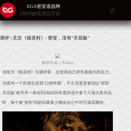
跳
EGA密室逃脱网
至
Z时代的实境元宇宙
内
容
测评 | 北京《镇灵村》- 密室，没有“天花板”
测评作者 | AGain
动笔为《镇灵村》写测评前，总觉得自己背负着很大的压力。
当面对一个自诞生起就“口碑炸裂”，不久后更是被冠以“密室
天花板”称号并一举在EGA2020年度评选中拿下六项大奖作品
时，每个被“安利”到的玩家多少都会在心中对它拔高期待。