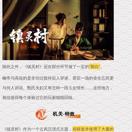
除此之外，《镇灵村》还在部分环节做了一定的
“留白”
。
幽帝与高祖的是非功过犹待后人评述、君臣一场的舍生忘死更
与何人诉说、甄氏夫妇又有怎样一段儿女情长……这些地方，
相信值得每个体验过它的玩家细细回味。
机关·特效
《镇灵村》作为一个古风沉浸式主题，
却研发并使用了大量的