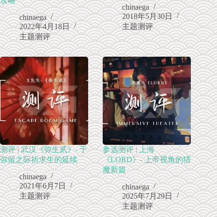
攻略”
chinaega
2018年5月30日
chinaega
2022年4月18日
主题测评
主题测评
测评 | 武汉《弥生贰》- 于
参选测评 | 上海
弥留之际祈求生的延续
《LORD》- 上帝视角的猎
魔新篇
chinaega
2021年6月7日
chinaega
主题测评
2025年7月29日
主题测评