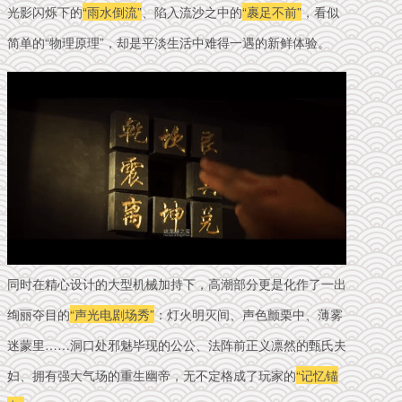
光影闪烁下的
“雨水倒流”
、陷入流沙之中的
“裹足不前”
，看似
简单的“物理原理”，却是平淡生活中难得一遇的新鲜体验。
同时在精心设计的大型机械加持下，高潮部分更是化作了一出
绚丽夺目的
“声光电剧场秀”
：灯火明灭间、声色颤栗中、薄雾
迷蒙里……洞口处邪魅毕现的公公、法阵前正义凛然的甄氏夫
妇、拥有强大气场的重生幽帝，无不定格成了玩家的
“记忆锚