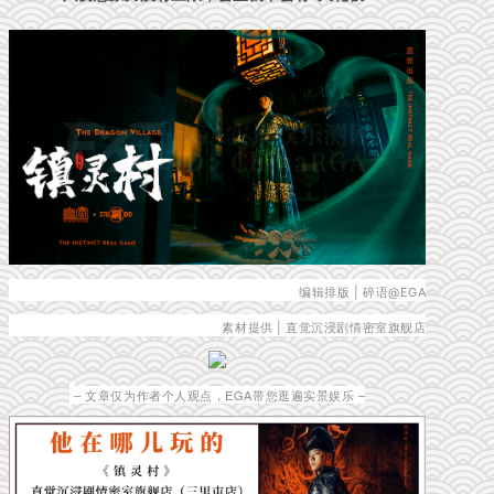
编辑排版 | 碎语@EGA
素材提供 | 直觉沉浸剧情密室旗舰店
– 文章仅为作者个人观点，EGA带您逛遍实景娱乐 –