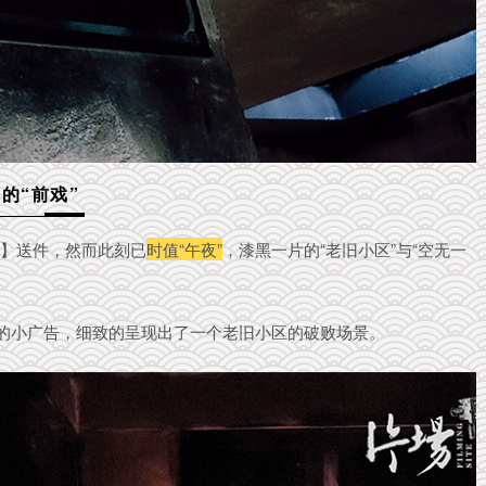
的“前戏”
派】送件，然而此刻已
时值“午夜”
，漆黑一片的“老旧小区”与“空无一
的小广告，细致的呈现出了一个老旧小区的破败场景。