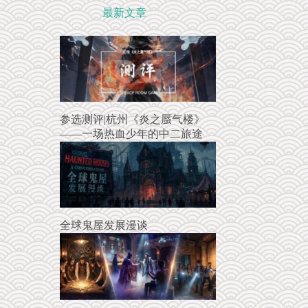
最新文章
参选测评|杭州《炎之蜃气楼》
——一场热血少年的中二旅途
全球鬼屋发展漫谈