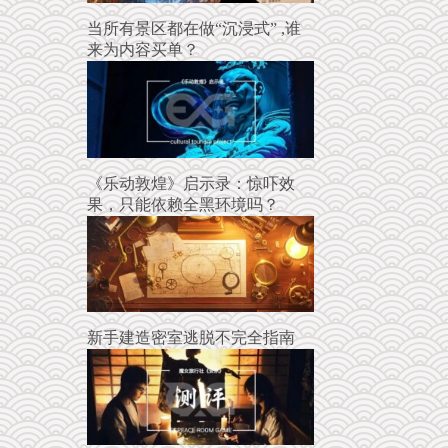
当所有景区都在做“沉浸式” ,谁
来为内容买单？
《乐动敦煌》启示录：惊吓效
果，只能依赖全黑环境吗？
新手建造密室逃脱不完全指南