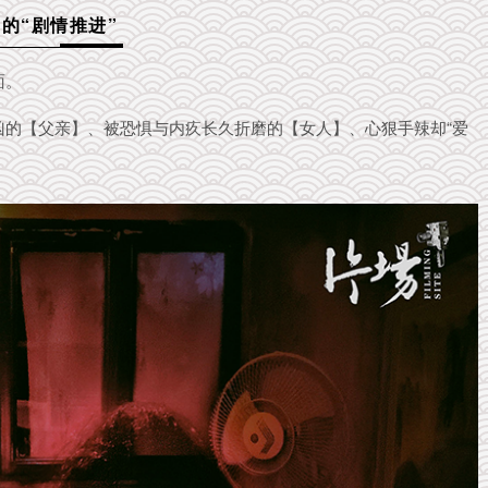
的“剧情推进”
面。
凶的
【
父亲】
、被恐惧与内疚长久折磨的【女人】、心狠手辣却“爱