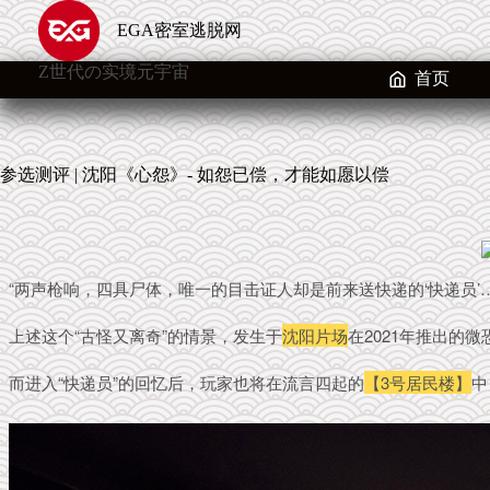
跳
EGA密室逃脱网
至
内
Z世代の实境元宇宙
容
首页
参选测评 | 沈阳《心怨》- 如怨已偿，才能如愿以偿
“两声枪响，四具尸体，唯一的目击证人却是前来送快递的‘快递员’…
上述这个“古怪又离奇”的情景，发生于
沈阳片场
在2021年推出的微
而进入“快递员”的回忆后，玩家也将在流言四起的
【3号居民楼】
中