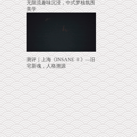
无限流趣味沉浸，中式梦核氛围
美学
测评｜上海《INSANE Ⅱ》—旧
宅新魂，人格溯源