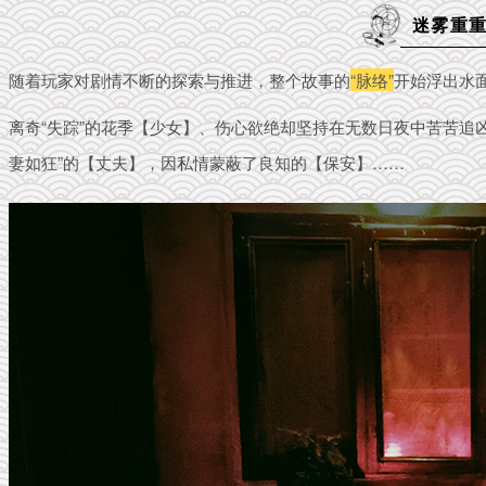
迷雾重重
随着玩家对剧情不断的探索与推进，整个故事的
“脉络”
开始浮出水
离奇“失踪”的花季【少女】、
伤
心
欲绝却坚持在
无数日夜中苦苦追
妻如狂”的【丈夫】，因私情蒙蔽了良知的【保安】……