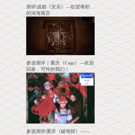
测评|成都《安乐》—欲望堆积
的深海寓言
参选测评｜重庆《Cage》—欢迎
回家，可怜的我们！
参选测评|重庆《破地狱》——