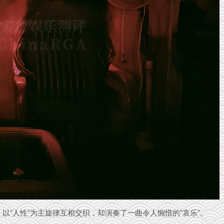
以“人性”为主旋律互相交织，却演奏了一曲令人惋惜的“哀乐”。