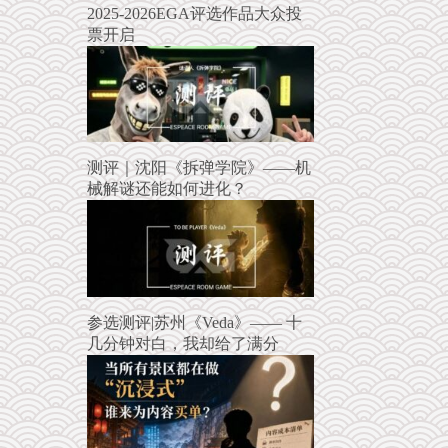
2025-2026EGA评选作品大众投
票开启
测评｜沈阳《拆弹学院》——机
械解谜还能如何进化？
参选测评|苏州《Veda》—— 十
几分钟对白，我却给了满分