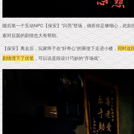
随后第一个互动NPC【保安】“闪亮”登场，倘若你足够细心，此刻
索对后面的剧情也大有帮助。
【保安】离去后，玩家终于在“好奇心”的驱使下走进小楼，
同时这
剧情埋下了伏笔
，可以说是段设计巧妙的“开场戏”。