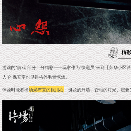
精彩
游戏的“前戏”部分十分精彩——玩家作为“快递员”来到【荣华小区
人”的保安室也显得格外毛骨悚然。
体验时能看出
场景布置的很用心
：斑驳的外墙、昏暗的灯光、层叠