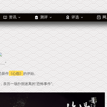
资讯
测评
评选
网
…”
恐新作
《心怨》
的伊始。
，亲历一场扑朔迷离的“恐怖事件”。