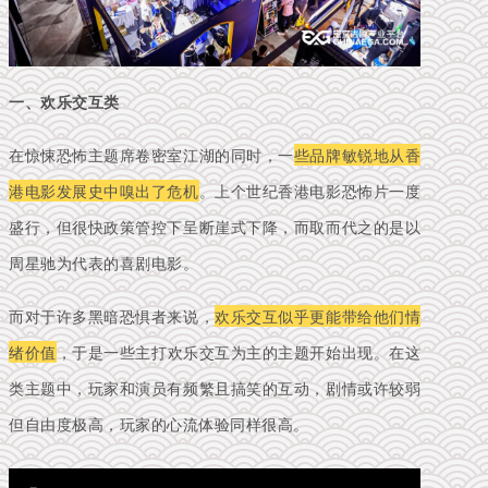
一、欢乐交互类
在惊悚恐怖主题席卷密室江湖的同时，一
些品牌敏锐地从香
港电影发展史中嗅出了危机
。上个世纪香港电影恐怖片一度
盛行，但很快政策管控下呈断崖式下降，而取而代之的是以
周星驰为代表的喜剧电影。
而对于许多黑暗恐惧者来说，
欢乐交互似乎更能带给他们情
绪价值
，于是一些主打欢乐交互为主的主题开始出现。在这
类主题中，玩家和演员有频繁且搞笑的互动，剧情或许较弱
但自由度极高，玩家的心流体验同样很高。