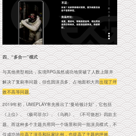
四、“多合一”模式
与其他类型相比，实境RPG虽然成功地突破了人数上限并
解决了复刷率问题，但也因演员多、占地面积大而
出现了坪
效不高等问题
。
2019年初，UMEPLAY率先推出了“曼哈顿计划”，它包括
《上位》、《极司菲尔》、《乌鸦》、《不可饶恕》四款主
题。
而这种多个主题共用同一个场景和同一批演员模式，不
仅成功地
拉高了演员和玩家比例，也提高了主题的坪效
。