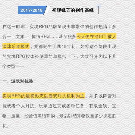
初现锋芒的创作高峰
2017-2018
在这一时期，实境RPG品牌呈现出非常强的创作热情；
多
合一、文旅+、惊悚RPG……甚至很多
今天仍在沿用且被人
津津乐道模式
，竟都诞生于2018年初。
如将这个阶段出现
的实境RPG按体验侧重简单概括一下，大致可分为以下几
个类型——
一、游戏对抗类
实境RPG的最初形态以游戏对抗机制为主
，如多以阵营对
抗或者个人对抗。玩家通过完成各种任务，获取金钱、宝
物、血量、经验值等结算物，最后以结算物数量多少决定胜
负。