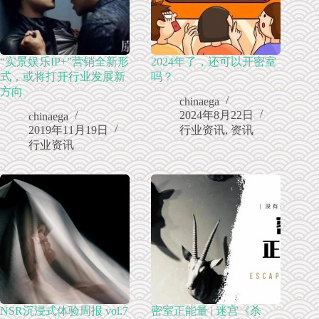
“实景娱乐IP+”营销全新形
2024年了，还可以开密室
式，或将打开行业发展新
吗？
方向
chinaega
2024年8月22日
chinaega
2019年11月19日
行业资讯
,
资讯
行业资讯
NSR沉浸式体验周报 vol.7
密室正能量 | 迷宫《杀