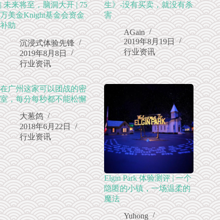
| 未来将至，脑洞大开 | 75
生》-没有买卖，就没有杀
万美金Knight基金会资金
害
补助
AGain
2019年8月19日
沉浸式体验先锋
行业资讯
2019年8月8日
行业资讯
在广州这家可以团战的密
室，每分每秒都不能松懈
大葱鸽
2018年6月22日
行业资讯
Elgin Park 体验测评 | 一个
隐匿的小镇，一场温柔的
魔法
Yuhong