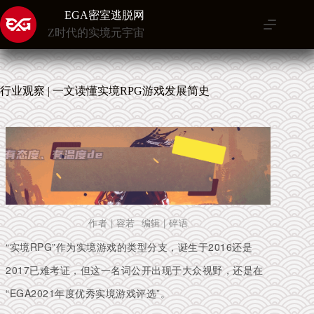
跳
EGA密室逃脱网
至
Z时代的实境元宇宙
内
容
行业观察 | 一文读懂实境RPG游戏发展简史
作者 | 容若 编辑 | 碎语
“实境RPG”作为实境游戏的类型分支，诞生于2016还是
2017已难考证，但这一名词公开出现于大众视野，还是在
“EGA2021年度优秀实境游戏评选”。