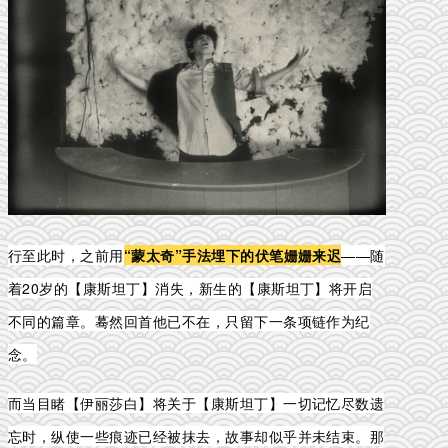
行至此时，之前用
“蒙太奇”手法埋下的伏笔姗姗来迟
——随
着20岁的【康斯坦丁】消失，新生的【康斯坦丁】将开启
不同的篇章。
蓦然回首他已不在，只留下一条项链作为纪
念。
而当目睹【伊丽莎白】将关于【康斯坦丁】一切记忆尽数遗
忘时，纵使一些痕迹已经被抹去，故事却似乎并未结束。那