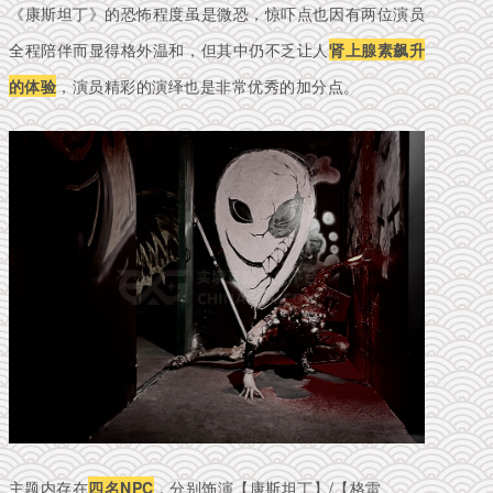
《康斯坦丁》的恐怖程度虽是微恐，惊吓点也因有两位演员
全程陪伴而显得格外温和，但其中仍不乏让人
肾上腺素飙升
的体验
，演员精彩的演绎也是非常优秀的加分点。
主题内存在
四名NPC
，分别饰演【康斯坦丁】/【格雷