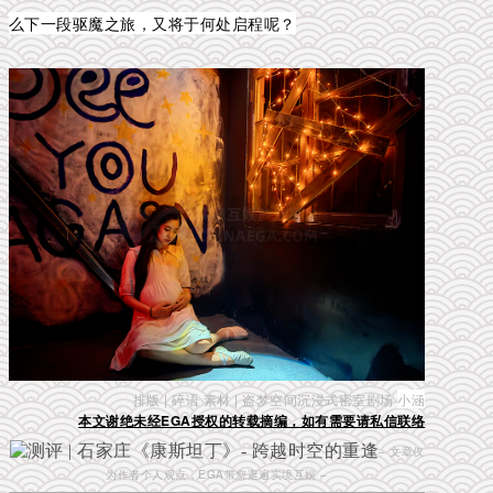
么下一段驱魔之旅，又将于何处启程呢？
排版 | 碎语 素材 | 盗梦空间沉浸式密室剧场
小涵
本文谢绝未经EGA授权的转载摘编，如有需要请私信联络
– 文章仅
为作者个人观点，EGA带您逛遍实境互娱 –