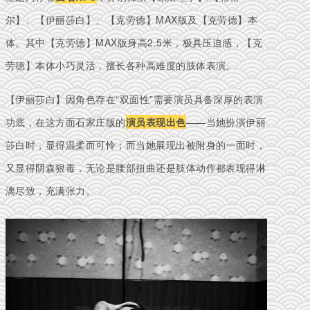
尔】、【伊丽莎白】、【克劳德】MAX版及【克劳德】本
体。其中
【克劳德】MAX版
身高2.5米，极具压迫感，
【克
劳德】本体
小巧灵活，擅长各种高难度的肢体表演。
【
伊丽莎白】因角色存在“双面性”需要演员具备深厚的表演
功底，在这方面石家庄版的
演员表现出色
——当她扮演伊丽
莎白时，显得温柔而可怜；而当她展现出被附身的一面时，
又显得阴森狠毒，无论是腰部扭曲还是肢体动作都表现得淋
漓尽致，充满张力。