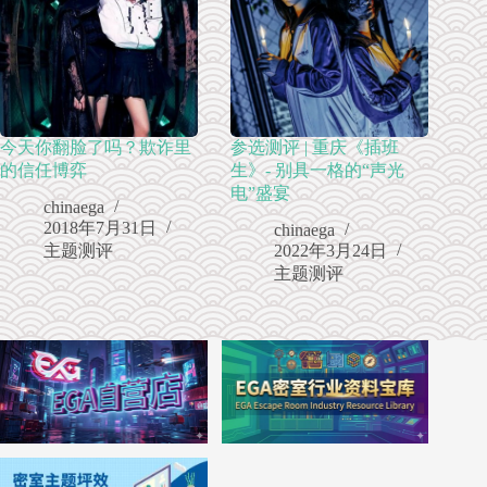
今天你翻脸了吗？欺诈里
参选测评 | 重庆《插班
的信任博弈
生》- 别具一格的“声光
电”盛宴
chinaega
2018年7月31日
chinaega
主题测评
2022年3月24日
主题测评