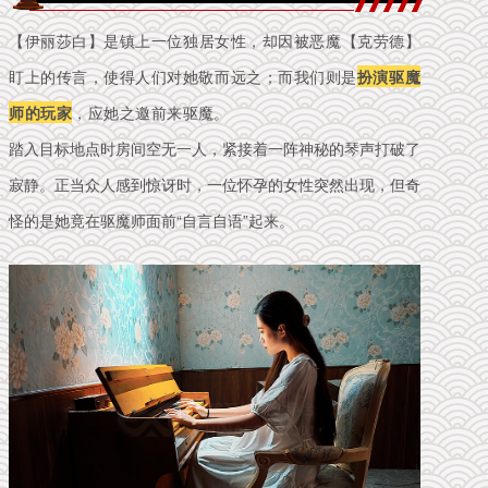
【伊丽莎白】是镇上一位独居女性，却因被恶魔【克劳德】
盯上的传言，使得人们对她敬而远之；而我们则是
扮演驱魔
师的玩家
，应她之邀前来驱魔。
踏入目标地点时房间空无一人，紧接着一阵神秘的琴声打破了
寂静。正当众人感到惊讶时，一位怀孕的女性突然出现，但奇
怪的是她竟在驱魔师面前“自言自语”起来。