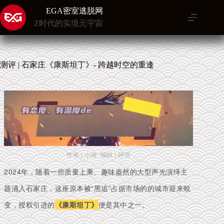
跳
EGA密室逃脱网
至
Z时代的实境元宇宙
内
容
测评 | 石家庄《康斯坦丁》- 跨越时空的重逢
作者 | 小涵 编辑 | 碎语
2024年，随着一些
质量上乘、趣味盎然的大型声光演绎主
题涌入
石家庄，这座原本被“黑追”占据市场的的城市迎来蜕
变，授权引进的
《康斯坦丁》
便是其中之一。