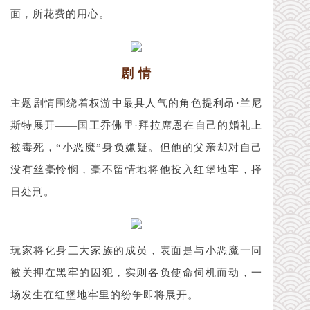
面，所花费的用心。
剧 情
主题剧情围绕着权游中最具人气的角色提利昂·兰尼
斯特展开——
国王乔佛里·拜拉席恩在自己的婚礼上
被毒死，“小恶魔”身负嫌疑。但他的父亲却
对自己
没有丝毫怜悯，毫不留情地将他投入红堡地牢，择
日处刑。
玩家将化身三大家族的成员，表面是与小恶魔一同
被关押在黑牢的囚犯，实则各负使命伺机而动，一
场发生在红堡地牢里的纷争即将展开。