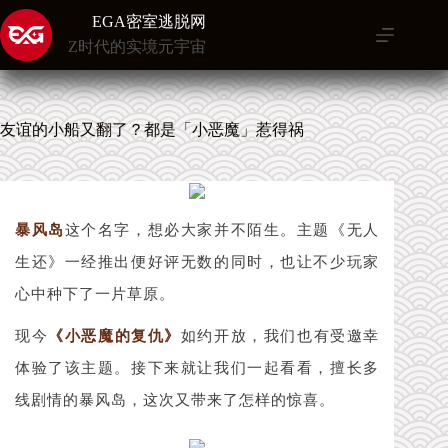
跳
EGA密室逃脱网
至
Z时代的实境元宇宙
内
容
友谊的小船又翻了？都是「小恶魔」惹得祸
暴风岛
这个名字，想必大家并不陌生。主题《无人
生还》一经推出便好评无数的同时，也让不少玩家
心中种下了一片草原。
现今
《小恶魔的复仇》
如约开放，我们也有受邀幸
体验了该主题。接下来就让我们一起看看，擅长多
线剧情的暴风岛，这次又带来了怎样的惊喜。