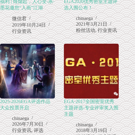
福利 | 烽烟起，人心变-杀·
EGA2020优秀密室主题评
墨花邀您“入画”江湖
选入围公布！
chinaega
微信君
2021年3月21日
2019年10月24日
粉丝活动
,
行业资讯
行业资讯
2025-2026EGA评选作品
EGA·2017全国密室优秀
大众投票开启
主题评选-专业评审奖入围
主题
chinaega
2026年7月30日
chinaega
行业资讯
,
评选
2018年3月19日