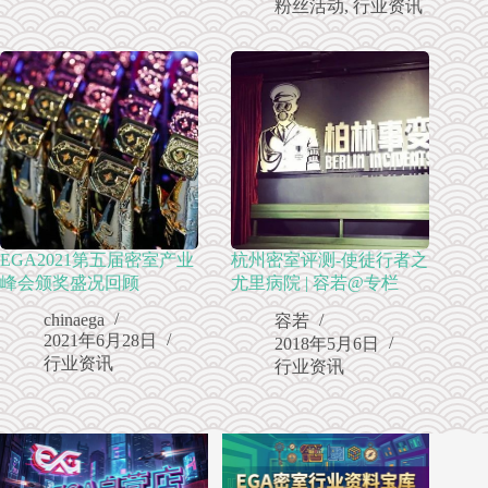
粉丝活动
,
行业资讯
EGA2021第五届密室产业
杭州密室评测-使徒行者之
峰会颁奖盛况回顾
尤里病院 | 容若@专栏
chinaega
容若
2021年6月28日
2018年5月6日
行业资讯
行业资讯