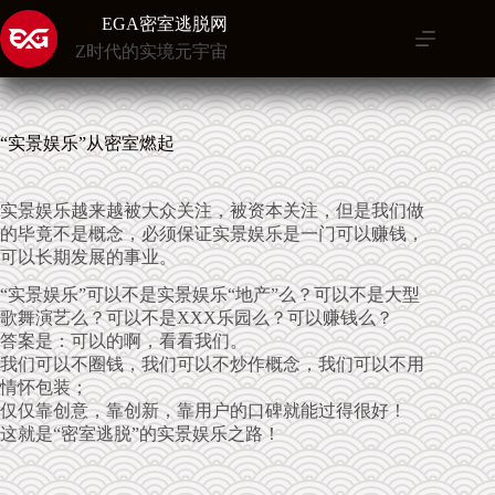
跳
EGA密室逃脱网
至
Z时代的实境元宇宙
内
容
“实景娱乐”从密室燃起
实景娱乐越来越被大众关注，被资本关注，但是我们做
的毕竟不是概念，必须保证实景娱乐是一门可以赚钱，
可以长期发展的事业。
“实景娱乐”可以不是实景娱乐“地产”么？可以不是大型
歌舞演艺么？可以不是XXX乐园么？可以赚钱么？
答案是：可以的啊，看看我们。
我们可以不圈钱，我们可以不炒作概念，我们可以不用
情怀包装；
仅仅靠创意，靠创新，靠用户的口碑就能过得很好！
这就是“密室逃脱”的实景娱乐之路！