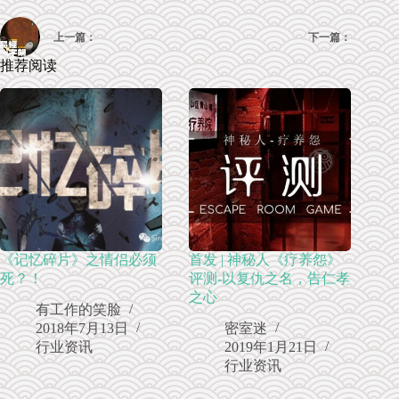
上一篇：
下一篇：
推荐阅读
《记忆碎片》之情侣必须
首发 | 神秘人《疗养怨》
死？！
评测-以复仇之名，告仁孝
之心
有工作的笑脸
2018年7月13日
密室迷
行业资讯
2019年1月21日
行业资讯