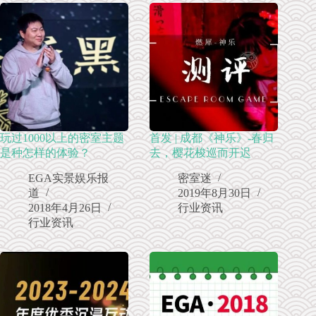
玩过1000以上的密室主题
首发 | 成都《神乐》-春归
是种怎样的体验？
去，樱花梭巡而开迟
EGA实景娱乐报
密室迷
道
2019年8月30日
2018年4月26日
行业资讯
行业资讯