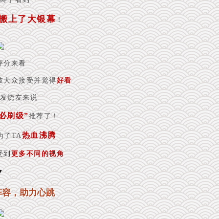
搬上了大银幕
！
评分来看
被大众接受并觉得
好看
发烧友来说
“必刷级”
推荐了！
热血沸腾
为了TA
受到
更多不同的视角
▼
阵容，助力心跳