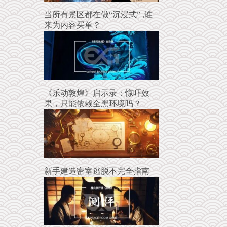
当所有景区都在做“沉浸式” ,谁
来为内容买单？
《乐动敦煌》启示录：惊吓效
果，只能依赖全黑环境吗？
新手建造密室逃脱不完全指南