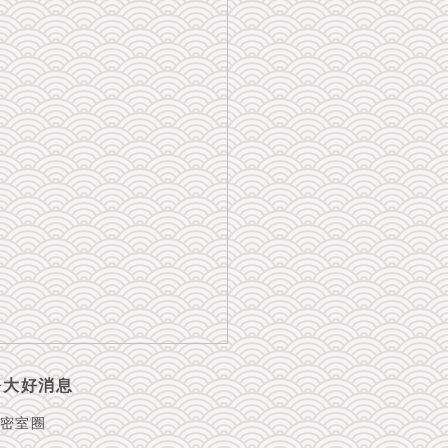
大
好消息
一
密室圈