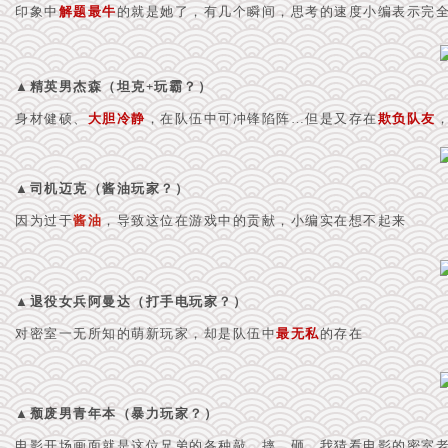
印象中
解题最牛
的就是她了，有几个瞬间，思考的速度小编表示完
▲精英男杰森
（坦克+玩霸？）
身材健硕、
大胆冷静
，在队伍中可冲锋陷阵…但是又存在
欺负队友
▲司机迈克
（酱油玩家？）
因为过于
酱油
，导致这位在游戏中的贡献，小编实在想不起来
▲退役女兵阿曼达
（打手电玩家？）
对密室一无所知的萌新玩家，却是
队伍中
最无私
的存在
▲颓废男青年本
（暴力玩家？）
电影开场画面就是这位兄弟的
各种敲、摔、砸…我猜看电影的密室