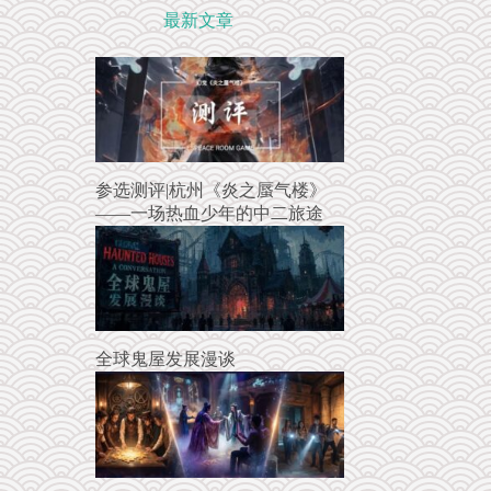
最新文章
参选测评|杭州《炎之蜃气楼》
——一场热血少年的中二旅途
全球鬼屋发展漫谈