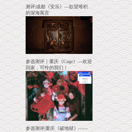
测评|成都《安乐》—欲望堆积
的深海寓言
参选测评｜重庆《Cage》—欢迎
回家，可怜的我们！
参选测评|重庆《破地狱》——