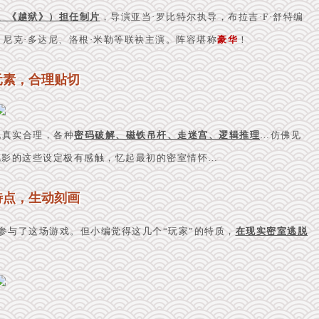
》、《越狱》）担任制片
，导演亚当·罗比特尔执导，布拉吉·F·舒特编
、尼克·多达尼、洛根·米勒等联袂主演。阵容堪称
豪华
！
元素，合理贴切
现真实合理，各种
密码破解、磁铁吊杆、走迷宫、逻辑推理
…仿佛见
电影的这些设定极有感触，忆起最初的密室情怀…
特点，生动刻画
参与了这场游戏。但小编觉得这几个“玩家”的特质，
在现实密室逃脱