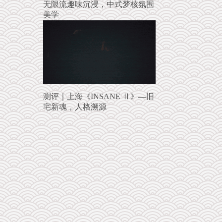
无限流趣味沉浸，中式梦核氛围
美学
测评｜上海《INSANE Ⅱ》—旧
宅新魂，人格溯源