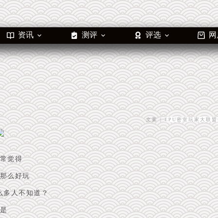
资讯
测评
评选
网
文案 |
EPU密室玩家大联盟
常觉得
那么好玩
么多人不知道？
是