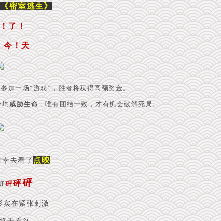
《密室逃生》
片
！了！
！今！天
参加一场“游戏”，胜者将获得高额奖金。
卡均
威胁生命
，唯有团结一致，才有机会破解死局。
点映
有幸
去看了
砰
砰
脏
砰
影实在紧张刺激
终于看到