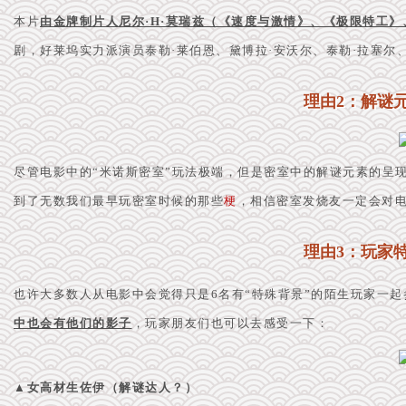
本片
由金牌制片人尼尔·H·莫瑞兹（《速度与激情》、《极限特工
剧，好莱坞实力派演员泰勒·莱伯恩、黛博拉·安沃尔、泰勒·拉塞尔
理由2：解谜
尽管电影中的“米诺斯密室”玩法极端，但是密室中的解谜元素的呈
到了无数我们最早玩密室时候的那些
梗
，相信密室发烧友一定会
对
理由3：玩家
也许大多数人
从电影中会觉得只是6名有“特殊背景”的陌生玩家一起
中也会有他们的影子
，玩家朋友们也可以去感受一下：
▲
女高材生佐伊（解谜达人？）