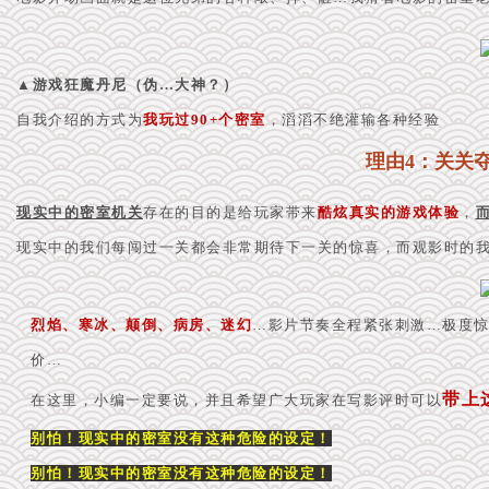
▲游戏狂魔丹尼
（伪…大神？）
自我介绍的方式为
我玩过90+个密室
，
滔滔不绝灌输各种经验
理由4：关关
现实中的密室机关
存在的目的是给玩家带来
酷炫真实的游戏体验
，
现实中的我们每闯过一关都会非常期待下一关的惊喜，而观影时的我
烈焰、寒冰、颠倒、病房、迷幻
…影片节奏全程紧张刺激…极度
价…
带上
在这里，小编一定要说，并且希望广大玩家在写影评时可以
别怕！现实中的密室没有这种危险的设定！
别怕！现实中的密室没有这种危险的设定！