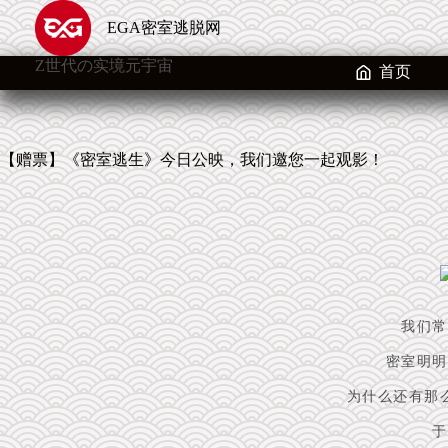
跳
EGA密室逃脱网
至
内
Z世代の实境元宇宙
容
首页
【赠票】《密室逃生》今日公映，我们邀您一起观影！
我们常
密室明明
为什么还有那
于