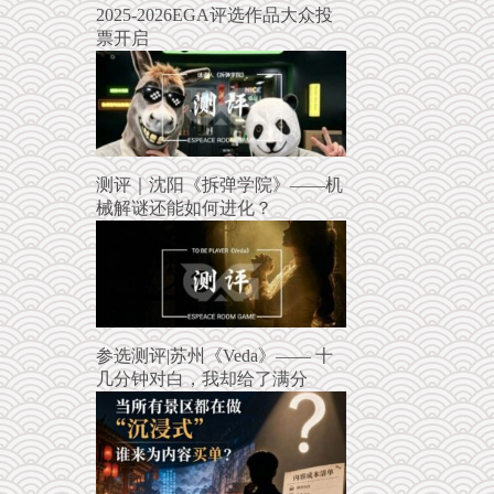
2025-2026EGA评选作品大众投
票开启
测评｜沈阳《拆弹学院》——机
械解谜还能如何进化？
参选测评|苏州《Veda》—— 十
几分钟对白，我却给了满分