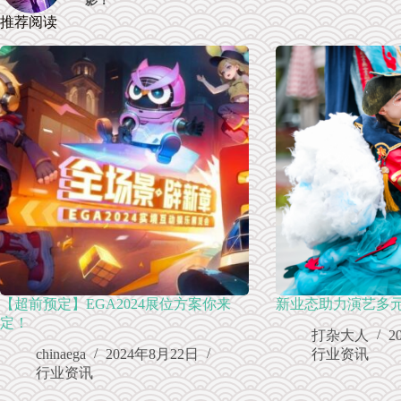
影！
推荐阅读
【超前预定】EGA2024展位方案你来
新业态助力演艺多
定！
打杂大人
2
chinaega
2024年8月22日
行业资讯
行业资讯