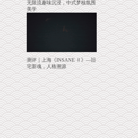
无限流趣味沉浸，中式梦核氛围
美学
测评｜上海《INSANE Ⅱ》—旧
宅新魂，人格溯源