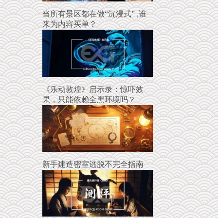
当所有景区都在做“沉浸式” ,谁
来为内容买单？
《乐动敦煌》启示录：惊吓效
果，只能依赖全黑环境吗？
新手建造密室逃脱不完全指南