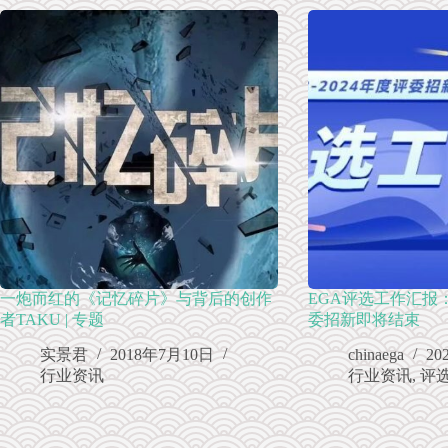
一炮而红的《记忆碎片》与背后的创作
EGA评选工作汇报：2
者TAKU | 专题
委招新即将结束
实景君
2018年7月10日
chinaega
20
行业资讯
行业资讯
,
评