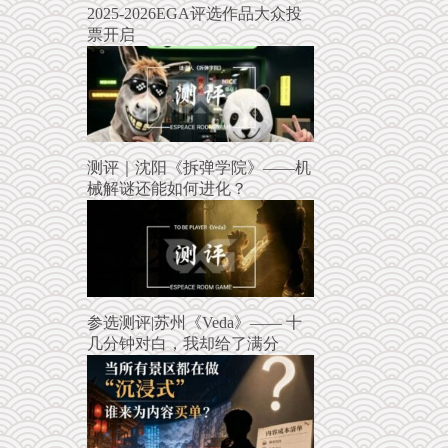
2025-2026EGA评选作品大众投
票开启
测评｜沈阳《拆弹学院》——机
械解谜还能如何进化？
参选测评|苏州《Veda》—— 十
几分钟对白，我却给了满分