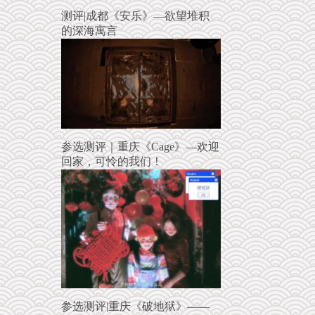
测评|成都《安乐》—欲望堆积
的深海寓言
参选测评｜重庆《Cage》—欢迎
回家，可怜的我们！
参选测评|重庆《破地狱》——