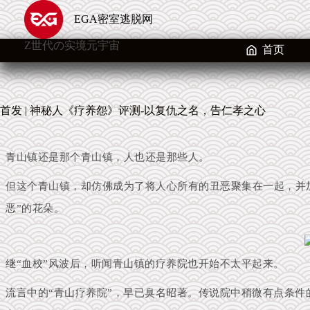
跳
EGA密室逃脱网
至
内
Z世代の实境元宇宙
容
首页
首发 | 神秘人《疗养怨》评测-以复仇之名，告仁孝之心
青山镇还是那个青山镇，人也还是那些人。
但这个青山镇，却仿佛成为了将人心所有的丑恶聚集在一起，并
恶”的花朵。
继“血校”风波后，听闻青山镇的疗养院也开始不太平起来。
流言中的“青山疗养院”，早已臭名昭著。
传说院中稍微有点条件