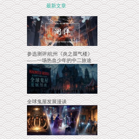
最新文章
参选测评|杭州《炎之蜃气楼》
——一场热血少年的中二旅途
全球鬼屋发展漫谈