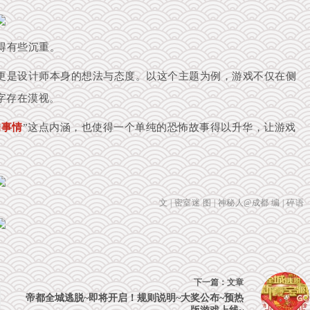
得有些沉重。
更是设计师本身的想法与态度。以
这个主题为例，游戏不仅在侧
字存在漠视。
的事情
”这点内涵，也使得
一个单纯的恐怖故事得以升华，让游戏
文 | 密室迷 图 | 神秘人@成都 编 | 碎语
下一篇：
文章
帝都全城逃脱~即将开启！规则说明~大奖公布~预热