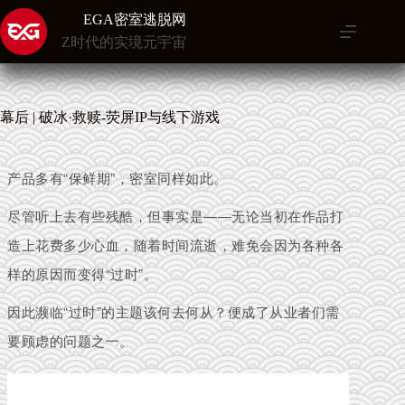
跳
EGA密室逃脱网
至
Z时代的实境元宇宙
内
容
幕后 | 破冰·救赎-荧屏IP与线下游戏
产品多有“保鲜期”，密室同样如此。
尽管听上去有些残酷，但事实是——无论当初在作品打
造上花费多少心血，随着时间流逝，难免会因为各种各
样的原因而变得“过时”。
因此濒临“过时”的主题该何去何从？
便成了从业者们需
要顾虑的问题之一。