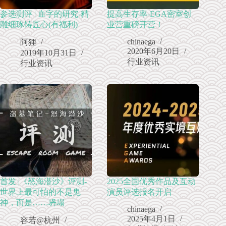
参选测评 | 血字的研究-精
提高生存率-EGA密室创
雕细琢铸匠心(有福利)
业营重磅开营！
chinaega
阿狸
2020年6月20日
2019年10月31日
行业资讯
行业资讯
首发 |《怒海潜沙》评测-
2025全国优秀作品及互动
世界上最可怕的不是鬼
演员评选报名开启
神，而是……坍塌
chinaega
2025年4月1日
容若@杭州