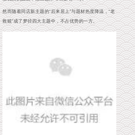
然而随着同店新主题的“后来居上”与题材热度降温，“老
救赎”成了梦径四大主题中，不占优势的一方。