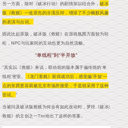
另一方面，除对《破冰行动》的剧情加以结合外，
破冰
版《救赎》一改原先的冷漠压抑，增添了不少幽默风趣
的表演与台词。
因此比起原版，破冰版《救赎》在游戏氛围方面较为轻
松，NPC与玩家间的互动也更为自然流畅。
“单线程”到“半开放”
“其实以《救赎》来说，联动前的版本属于偏传统的‘单
线程’密室。
《龙门客栈》获得成功后，感觉偏‘开放’一
点的东西更容易被北京市场所接受，于是就采用了这种
尝试。
”
当被问及破冰版救赎为何会有如此改动时，梦径《破冰|
救赎》的主创之一Tim给出了这样的答案。