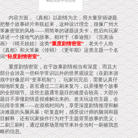
内容方面，《真相》以剧情为主，用大量穿插谜题
把整个故事碎片串联起来，这种设计理念，很像广州大
笨象密室的风格——用简单的谜题设关卡，然后向玩家
讲述一个接地气的故事。相对于《泰迪熊》《完美油
画》《晴天娃娃》这类
“重度剧情密室”
，老夫个人给
《真相》和大笨象《传销》《更年期》这类主题一个名
词
“轻度剧情密室”
。
重度剧情密室，在于故事剧情相当有深度，而且大
部分会涉及一些科学常识以外的世界观设定（在剧本游
戏中好像是叫“变革机制”）。玩家玩完后，需要认真仔
细地听复盘，甚至通过二三刷来复习，以弄懂整个故事
的全部细节。这些主题通常题目的难度会较高，大部分
题目不弄懂剧情是很难解出来的。老夫玩这些主题，会
玩得非常爽——在游戏时间内，享受深度剧情推理和解
决难题的头脑风暴；听复盘时，感受设计师的脑洞和题
目解释，还有玩家操作行为对于主题背景故事的意义；
二刷三刷时，通过观察场景细节来补全当时一刷被我忽
略的信息。