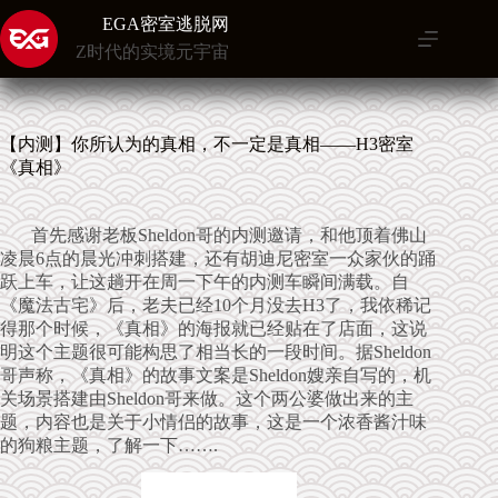
跳
EGA密室逃脱网
至
Z时代的实境元宇宙
内
容
【内测】你所认为的真相，不一定是真相——H3密室
《真相》
首先感谢老板Sheldon哥的内测邀请，和他顶着佛山
凌晨6点的晨光冲刺搭建，还有胡迪尼密室一众家伙的踊
跃上车，让这趟开在周一下午的内测车瞬间满载。自
《魔法古宅》后，老夫已经10个月没去H3了，我依稀记
得那个时候，《真相》的海报就已经贴在了店面，这说
明这个主题很可能构思了相当长的一段时间。据Sheldon
哥声称，《真相》的故事文案是Sheldon嫂亲自写的，机
关场景搭建由Sheldon哥来做。这个两公婆做出来的主
题，内容也是关于小情侣的故事，这是一个浓香酱汁味
的狗粮主题，了解一下…….