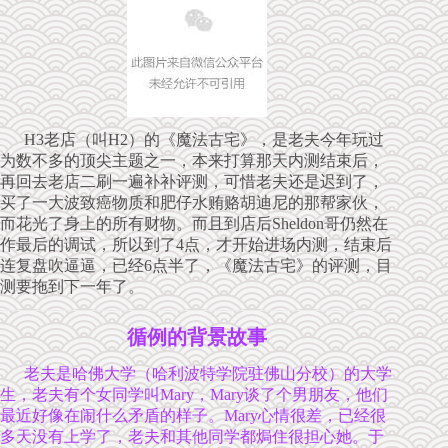
H3老店（叫H2）的《魔法古宅》，是老夫今年玩过
为数不多的顶尖主题之一，本来打算那天内测结束后，
再回去老店二刷一遍补补评测，可惜老夫还是迟到了，
买了一大波致癌物质和肥仔水贿赂胡迪尼的那帮家伙，
而花光了身上的所有财物。而且到店后Sheldon哥仍然在
作最后的调试，所以到了4点，才开始进场内测，结束后
连复盘吹逼逼，已经6点半了，《魔法古宅》的评测，目
测要拖到下一年了。
循例的背景故事
老夫是哈佛大学（哈利波特学院驻佛山分校）的大学
生，老夫有个女同学叫Mary，Mary谈了个男朋友，他们
最近好像在闹什么矛盾的样子。Mary心情很差，已经很
多天没有上学了，老夫和其他同学都焗住很担心她。于