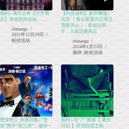
福利 | 满月之夜【月升酒
【内含福利】新作播报 |
店】恭候您的光临……
北京《 青山紫塞月正明之
雪夜关山 》- 原创古风
chinaega
IP，入戏边塞风云
2021年12月29日
粉丝活动
chinaega
2024年1月23日
测评
,
粉丝活动
密室特工·全国召集 | “史
福利 | 与“尸”擦肩【 屠夫
皇”携手“荷兰弟”，邀你一
日记 】开启惊恐之旅