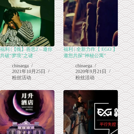
福利 |【魄】善恶2 – 邀你
福利 | 全新力作【 EGO 】
共破“梦境”之谜
邀您共探“神秘公寓”
chinaega
chinaega
2021年10月25日
2020年9月21日
粉丝活动
粉丝活动