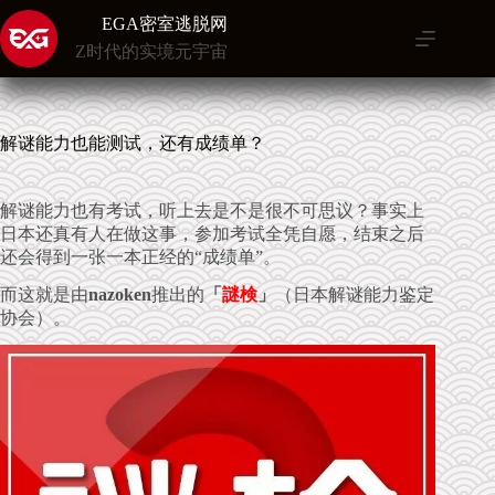
跳
EGA密室逃脱网
至
Z时代的实境元宇宙
内
容
解谜能力也能测试，还有成绩单？
解谜能力也有考试，听上去是不是很不可思议？事实上
日本还真有人在做这事，参加考试全凭自愿，结束之后
还会得到一张一本正经的“成绩单”。
而这就是由
nazoken
推出的
「
謎検
」
（日本解谜能力鉴定
协会）。