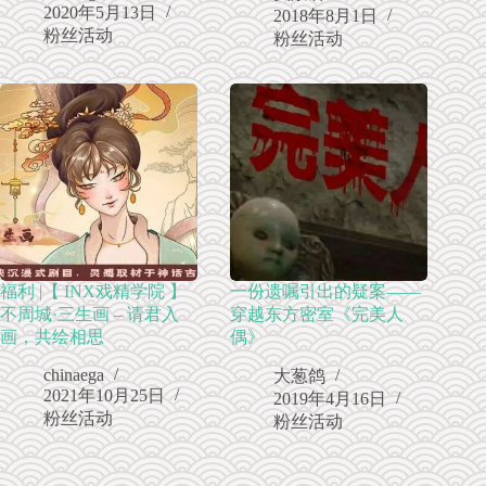
2020年5月13日
2018年8月1日
粉丝活动
粉丝活动
福利 |【 INX戏精学院 】
一份遗嘱引出的疑案——
不周城·三生画 – 请君入
穿越东方密室《完美人
画，共绘相思
偶》
chinaega
大葱鸽
2021年10月25日
2019年4月16日
粉丝活动
粉丝活动