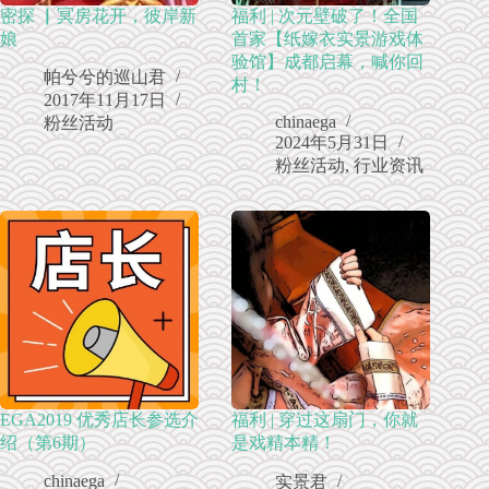
密探 ▏冥房花开，彼岸新
福利 | 次元壁破了！全国
娘
首家【纸嫁衣实景游戏体
验馆】成都启幕，喊你回
帕兮兮的巡山君
村！
2017年11月17日
chinaega
粉丝活动
2024年5月31日
粉丝活动
,
行业资讯
EGA2019 优秀店长参选介
福利 | 穿过这扇门，你就
绍（第6期）
是戏精本精！
chinaega
实景君