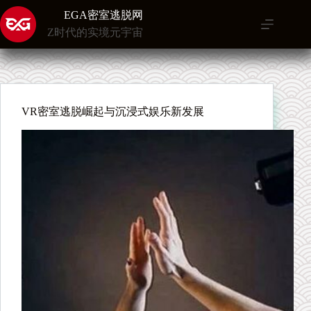
跳
EGA密室逃脱网
至
Z时代的实境元宇宙
内
容
VR密室逃脱崛起与沉浸式娱乐新发展