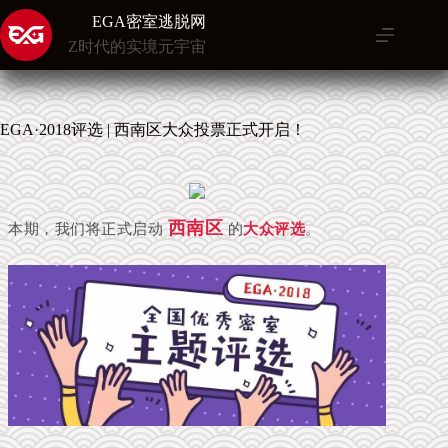
跳
EGA密室逃脱网
至
Z时代的实境元宇宙
内
容
EGA·2018评选 | 西南区大众投票正式开启！
西南区
本期，我们将正式启动
的
大众评选
。