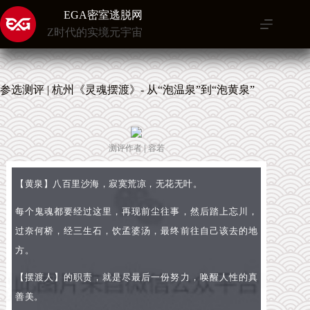
跳
EGA密室逃脱网
至
Z时代的实境元宇宙
内
容
参选测评 | 杭州《灵魂摆渡》- 从“泡温泉”到“泡黄泉”
测评作者 | 容若
【黄泉】八百里沙海，寂寞荒凉，无花无叶。
每个鬼魂都要经过这里，再现前尘往事，然后踏上忘川，
过奈何桥，经三生石，饮孟婆汤，最终前往自己该去的地
方。
【摆渡人】
的职责，就是尽最后一份努力，唤醒人性的真
善美。