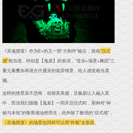
《灵魂摆渡》作为E+的又一部“大制作”输出，游戏
“仪式
感”
相当强，特别是【鬼差】的表演，“音乐+场景+舞蹈”三
重元素叠加再现古代通灵的诡异情景，给人感觉相当震
撼。
这样的情景虽不恐怖，却很具美感，且极易让人融入其
中，而当我们跟随【鬼差】一同开启仪式时，那种对“神
秘与未知”的敬畏感油然而生；此外除了极强的“仪式感”，
《灵魂摆渡》的场景也同样可以用”炸裂”去形容
。