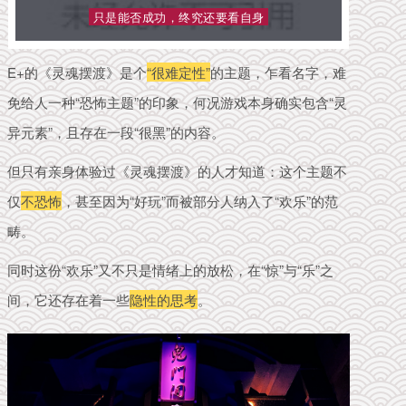
只是能否成功，终究还要看自身
E+的《灵魂摆渡》是个
“很难定性”
的主题，
乍
看名
字，
难
免
给人一种“
恐怖主题
”的印象
，何况
游戏本身
确实包含“灵
异元素
”，且存在一段
“
很黑”的内容。
但只有亲身体验过《灵魂摆渡》的人才知道：这个主题
不
仅
不恐怖
，甚至因为“好玩”而被部分人纳入了“欢乐”的范
畴。
同时这份“欢乐”又不只是情绪上的放松，在“惊”与“乐”之
间，它还存在着一些
隐性的思考
。