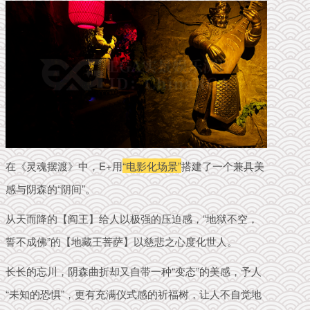
在《灵魂摆渡》中，E+用
“电影化场景”
搭建了一个兼具美
感与阴森的“阴间”。
从天而降的【阎王】给人以极强的压迫感，
“地狱不空，
誓不成佛”的【
地藏王菩萨】以慈悲之心度化世人。
长长的忘川，阴森曲折却又自带一种“变态”的美感，予人
“
未知的恐惧”，
更
有充满仪式感的祈福树，让人不自觉地