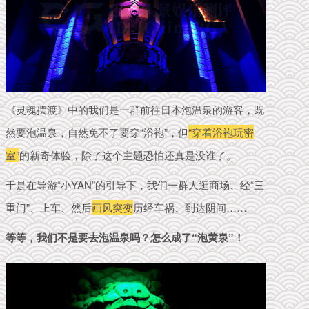
《灵魂摆渡》中的我们是一群前往日本泡温泉的游客，既
然要泡温泉，自然免不了要穿“浴袍”，
但
“穿着浴袍玩密
室”
的新奇体验，除了这个主题恐怕还真是没谁了。
于是在导游“小YAN”的引导下，我们一群人逛商场、经“三
重门”、上车、然后
画风突变
历经车祸、到达阴间……
等等
，
我
们不是要去
泡
温
泉吗？
怎么
成了“泡黄泉”！