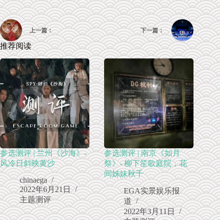
上一篇：
下一篇：
推荐阅读
参选测评 | 兰州《沙海》-
参选测评 | 南京《如月
风冷日斜映黄沙
祭》- 柳下笙歌庭院，花
间姊妹秋千
chinaega
2022年6月21日
EGA实景娱乐报
主题测评
道
2022年3月11日