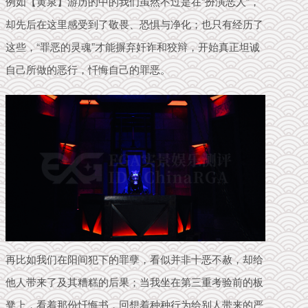
例如【黄泉】游历的中的我们虽然不过是在“扮演恶人”，
却先后在这里感受到了敬畏、恐惧与净化；
也只有经历了
这些，“罪恶的灵魂”才能摒弃奸诈和狡辩，开始真正坦诚
自己所做的恶行，忏悔自己的罪恶。
再比如我们在阳间犯下的罪孽，看似并非十恶不赦，却给
他人带来了及其糟糕的后果；当
我坐在第三重考验前的板
凳上，看着那份忏悔书，回想着种种行为给别人带来的严