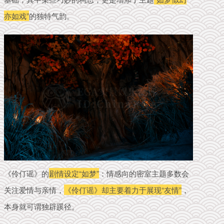
亦如戏”
的独特气韵。
《伶仃谣》的
剧情设定“如梦”
：情感向的密室主题多数会
关注爱情与亲情，
《伶仃谣》却主要着力于展现“友情”
，
本身就可谓独辟蹊径。