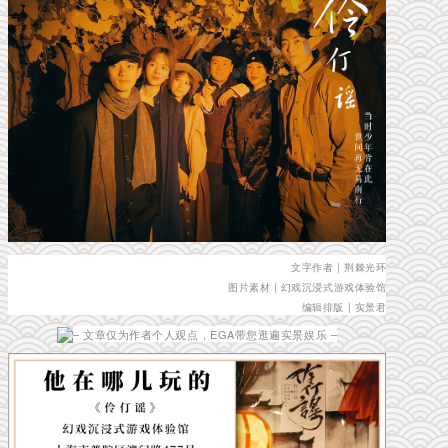
文字作者 | 荆棘光环
图片素材 | 幻戏沉浸式游戏体验馆
编辑排版 | 实景君
– 文章仅为作者个人观点，EGA带您逛遍实景娱乐 –