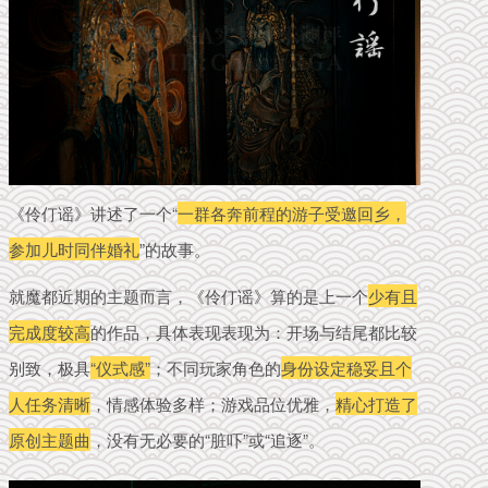
《伶仃谣》讲述了一个“
一群各奔前程的游子受邀回乡，
参加儿时同伴婚礼
”的故事。
就魔都近期的主题而言，《伶仃谣》算的是上一个
少有且
完成度较高
的作品，具体表现表现为：开场与结尾都比较
别致，极具
“仪式感”
；不同玩家角色的
身份设定稳妥且个
人任务清晰
，情感体验多样；游戏品位优雅，
精心打造了
原创主题曲
，没有无必要的“脏吓”或“追逐”。