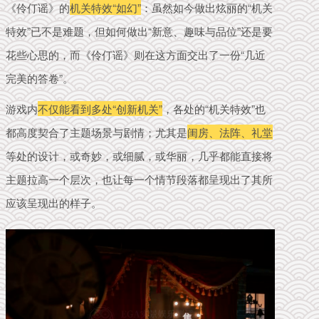
《伶仃谣》的
机关特效“如幻”
：虽然如今做出炫丽的“机关
特效”已不是难题，但如何做出“新意、趣味与品位”还是要
花些心思的，而
《
伶仃
谣》则在这方面
交出了一份“几近
完美的答
卷
”。
游戏内
不仅能看到多处“创新机关”
，各处的“机关特效”也
都高度契合了主题场景与剧情；尤其是
闺房、法阵、礼堂
等处的设计，或奇妙，或细腻，或华丽，几乎都能直接将
主题拉高一个层次，也
让每一个情节段落都呈现出了其所
应该呈现出的样子。