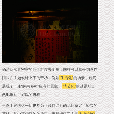
倘若从实景密室的各个维度去衡量，同样可以感受到创作
团队在主题设计上下的苦功，
例如
“生活化”
的场景，逼真
展现了一座“皖南乡村”应有的景象；
“情节化”
的谜题则自
然地推动了游戏的进程。
当然上述的这一切也都为《伶仃谣》的品质奠定了坚实的
基础，其中某些巧妙的构思，更是增添了主题
“如梦似幻