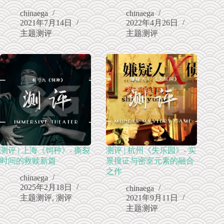
chinaega
chinaega
2021年7月14日
2022年4月26日
主题测评
主题测评
测评 | 上海《饲种》- 撕裂
测评 | 杭州《失乐园》- 实
时间的救赎新篇
景搜证与密室元素的融合
之作
chinaega
2025年2月18日
chinaega
主题测评
,
测评
2021年9月11日
主题测评