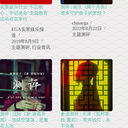
实景娱乐行业“不忘初
测评 | 南京《两个月亮》-
心，牢记使命”主题教育
谁来守护孩子的梦想？
活动在京举行
chinaega
2022年8月22日
EGA实景娱乐报
主题测评
道
2019年8月9日
主题测评
,
行业资讯
测评 | 沈阳《新·港诡异
参选测评 | 天津《荒村客
闻》- 地狱空荡荡，恶魔
栈·重启》- 荒井残灯，永
在人间
不分离