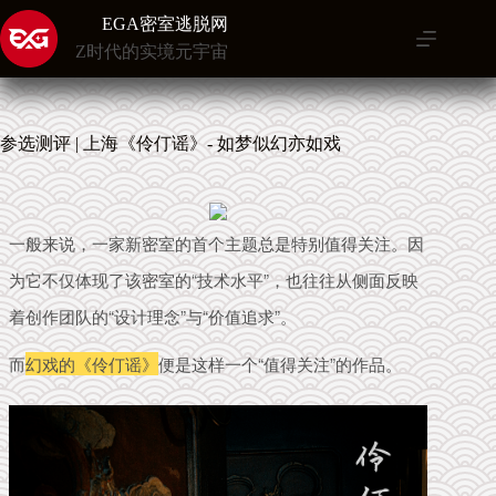
跳
EGA密室逃脱网
至
Z时代的实境元宇宙
内
容
参选测评 | 上海《伶仃谣》- 如梦似幻亦如戏
一般来说，一家新密室的首个主题总是特别值得关注。因
为它不仅体现了该密室的“技术水平”，也往往从侧面反映
着创作团队的“设计理念”与“价值追求”。
而
幻戏的《伶仃谣》
便是这样一个“值得关注”的作品。