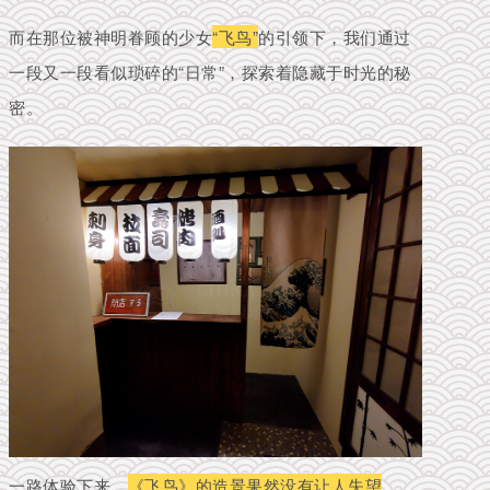
而在那位被神明眷顾的少女
“飞鸟”
的引领下，我们通过
一段又一段看似琐碎的“日常”，探索着隐藏于时光的秘
密。
一路体验下来，
《飞鸟》的造景果然没有让人失望
。