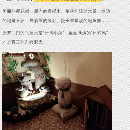
美丽的樱花树、屋内的榻榻米、角落的流动水景、墙边
的地藏菩萨、居酒屋的纸灯、院子里飘动的鲤鱼旗……
原来门口的鸟居只是”开胃小菜”，里面满满的“日式风”
才是真正的别有洞天。