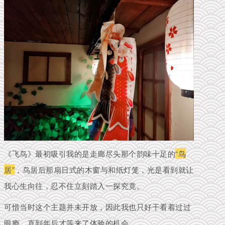
《飞鸟》最初吸引我的是走廊尽头那个韵味十足的
“鸟
居”
，鸟居后那扇日式的木窗与和纸灯笼，光是看到就让
我心生向往，忍不住立刻踏入一探究竟。
可惜当时这个主题并未开放，因此我也只好干看着过过
眼瘾，直到年后才等来了体验的机会。