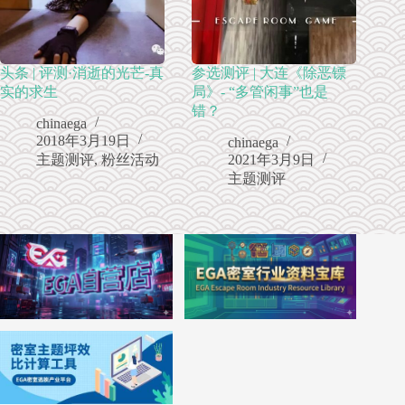
头条 | 评测·消逝的光芒-真
参选测评 | 大连《除恶镖
实的求生
局》- “多管闲事”也是
错？
chinaega
2018年3月19日
chinaega
主题测评
,
粉丝活动
2021年3月9日
主题测评