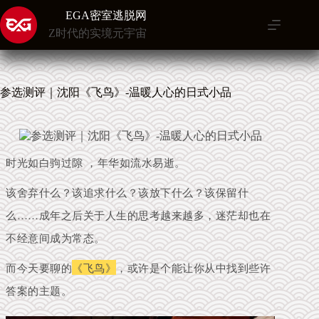
跳
EGA密室逃脱网
至
Z时代的实境元宇宙
内
容
参选测评｜沈阳《飞鸟》-温暖人心的日式小品
时光如白驹过隙 ，年华如流水易逝。
该舍弃什么？该追求什么？该放下什么？该保留什
么……成年之后关于人生的思考越来越多，迷茫却也在
不经意间成为常态。
而今天要聊的
《飞鸟》
，
或许是个能让你从中找到些许
答案的主题。