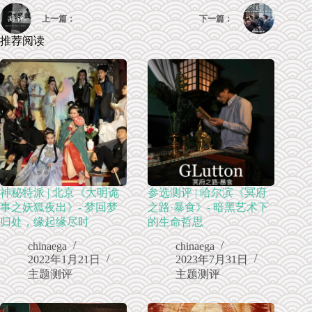
上一篇：
下一篇：
推荐阅读
神秘特派 | 北京《大明诡
参选测评 | 哈尔滨《冥府
事之妖狐夜出》- 梦回梦
之路·暴食》- 暗黑艺术下
归处，缘起缘尽时
的生命哲思
chinaega
chinaega
2022年1月21日
2023年7月31日
主题测评
主题测评