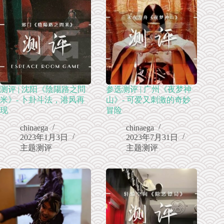
测评 | 沈阳《陰陽路之問
参选测评 | 广州《夜梦神
米》- 卜卦斗法，港风再
山》- 可爱又刺激的奇妙
现
冒险
chinaega
chinaega
2023年1月3日
2023年7月31日
主题测评
主题测评