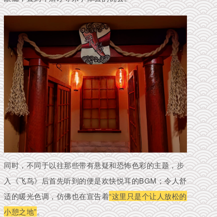
同时，不同于以往那些带有悬疑和恐怖色彩的主题，步
入《飞鸟》后首先听到的便是欢快悦耳的BGM；令人舒
适的暖光色调，仿佛也在宣告着
“这里只是个让人放松的
小憩之地”
。