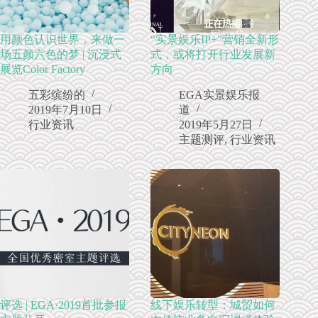
用颜色认识世界，来做一
“实景娱乐IP+”营销全新形
场五颜六色的梦 | 沉浸式
式，或将打开行业发展新
展览Color Factory
方向
五彩缤纷的
EGA实景娱乐报
2019年7月10日
道
行业资讯
2019年5月27日
主题测评
,
行业资讯
评选 | EGA·2019首批参报
线下娱乐转型：城贸如何