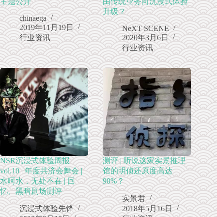
主题公开
由传统业务向沉浸式体验
升级？
chinaega
2019年11月19日
NeXT SCENE
行业资讯
2020年3月6日
行业资讯
NSR沉浸式体验周报
测评 | 听说这家实景推理
vol.10 | 年度共济会舞会 |
馆的明侦还原度高达
水呵水，无处不在 | 回
90%？
忆、黑暗剧场测评
实景君
沉浸式体验先锋
2018年5月16日