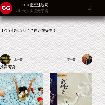
跳
EGA密室逃脱网
至
Z时代的实境元宇宙
内
容
什么？都第五期了？你还在等啥！
上一篇：
下一篇：
推荐阅读