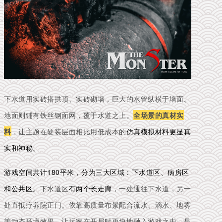
下水道用实砖搭拱顶、实砖砌墙，巨大的水管纵横于墙面。
地面则铺有铁丝钢面网，覆于水道之上。
全场景的真材实
料
，让主题在硬装层面相比用低成本的
仿真模拟材料更显真
实和神秘
。
游戏空间共计180平米，分为三大区域：下水道区、病房区
和公共区。
下水道区
有两个长走廊
，一处通往下水道，另一
处直抵疗养院正门。依靠高质量布景配合流水、滴水、地雾
等动态环境效果，让玩家在开局时更快地融入游戏之中，是