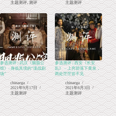
主题测评
,
测评
主题测评
参选测评 | 武汉《胭脂公
参选测评 | 西安《长安
馆》- 身临其境的“谍战剧
乱》 – 上穷碧落下黄泉，
场”
两处茫茫皆不见
chinaega
chinaega
2021年9月17日
2021年6月3日
主题测评
主题测评