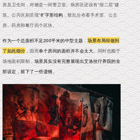
房及卫生间，对侧是一间警卫室。病房区还设有“假二层”建
筑。公共区则呈现
“
8”字形结构
，散乱分布着手术室、公主
房、药房和餐厅四个区块。
作为一个总面积不足200平米的中型主题
，
场景布局却做到
了如此细分
，因而
单个房间的面积并不会太大
。同时也囿于
场地面积限制，
场景其实没有完整展现出艾洛丝疗养院的全
部设定
，
留下了一些遗憾
。