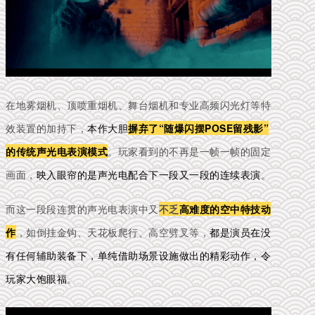
在地雾烟机、顶喷重烟机、舞台烟机和专业高频闪光灯等特
效装置的加持下，
本作大胆
摒弃了“随爆闪摆POSE留残影”
的传统声光电表演模式
。玩家看到的不再是一帧一帧的固定
画面，
映入眼帘的是声光电配合下一段又一段的连续表演
。
而这一段段连贯的声光电表演中又
不乏
高难度的空中特技动
作
，如倒挂金钩、天花板爬行、高空劈叉等，
都是演员在没
有任何辅助装备下，单纯借助场景设施做出的精彩动作，令
玩家大饱眼福
。