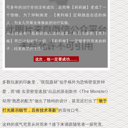
可多年的治疗非但没有成功，反而将【莉莉娅】变成了一
个怪物。为了抑制病变，【奥列格】定期挑选合适的病
人，为女儿开展全身换血的治疗实验。
马上就会有一批新的病人送到这里。时日无多的【奥列
格】早已计划好了一切，【莉莉娅】一定能变回原来的样
子，结束痛苦的生活！
这次，他一定要成功……
多数玩家的印象里，“医院题材”似乎格外为恐怖密室所钟
爱，
而“瞳·实景密室逃脱”出品的原创新作《The Monster》
却用“熟悉的配方”做出了独特的设计，甚至还打出了
“敢于
打光展示细节，且有技术革新”
的宣传口号。
这样的底气究竟从何而来？接下来请跟随笔者一探究竟。