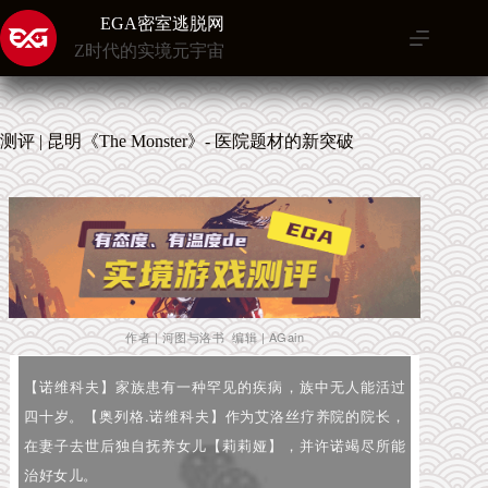
跳
EGA密室逃脱网
至
Z时代的实境元宇宙
内
容
测评 | 昆明《The Monster》- 医院题材的新突破
作者 | 河图与洛书 编辑 | AGain
【诺维科夫】家族患有一种罕见的疾病，族中无人能活过
四十岁。【奥列格.诺维科夫】作为艾洛丝疗养院的院长，
在妻子去世后独自抚养女儿【莉莉娅】，并许诺竭尽所能
治好女儿。