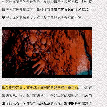
如阿什丽病房的倒转置景、双胞胎病房的极客风格、尼尔森
病房的宗教气息等等。此外还有
满满克苏鲁风的手术室和公
主房
，尤其是后者，堪称可爱与血腥完美并存的产物。
细节把控方面，艾洛丝疗养院的景致同样可圈可点
。下水道
里的老鼠、疗养院门前的秋千、铁笼上的残肢断臂、
病房内
垂落的电线、芯片墙和电脑组成的高柜、空中的森林岩洞
等