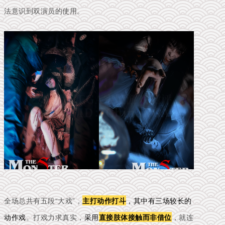
法意识到双演员的使用。
全场总共有五段“大戏”，
主打动作打斗
，其中有三场较长的
动作戏
。打戏力求真实，
采用
直接肢体接触而非借位
，就连