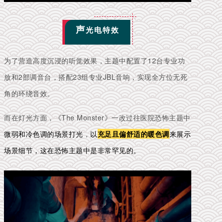
声
光电特效
为了营造高度沉浸的听觉效果，主题中配置了12台专业功
放和2部调音台，搭配23组专业JBL音响，实现全方位无死
角的环绕音效。
而在灯光方面，《The Monster》一改过往医院恐怖主题中
微弱和冷色调的场景打光
，
以
充足且偏舒适的暖色调
来展示
场景细节，这在恐怖主题中是非常罕见的。