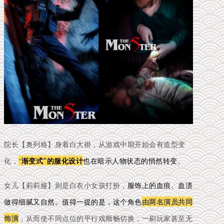
院长【奥列格】身着白大褂，从游戏中期开始会有造型变
化，
“
渐变式”的服化设计
也在暗示人物状态的悄然转变
。
女儿【莉莉娅】则是白衣小女孩打扮，
服饰上的血痕、血渍
做得细腻又自然。值得一提的是，这个角色
由两名演员共同
饰演
，从而使不同点位的平行戏顺畅切换，一刷玩家甚至无