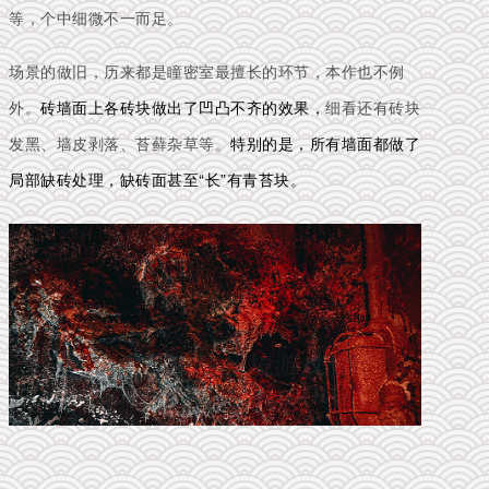
等，个中细微不一而足。
场景的做旧，历来都是瞳密室最擅长的环节，本作也不例
外。
砖墙面上各砖块做出了凹凸不齐的效果，
细看还有砖块
发黑、墙皮剥落、苔藓杂草等。
特别的是，所有墙面都做了
局部缺砖处理，缺砖面甚至“长”有青苔块。