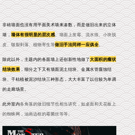
非砖墙面也没有用平面美术墙来凑数，而是做旧出来的立体
墙，
墙体有很明显的层次感
。墙面上发霉、流水痕、小块脱
皮、皲裂剥落、植物寄生等
做旧手法同样一应俱全
。
除此以外，主题内的各面墙上还创新性地做了
大面积的瘤状
结块效果
，细分之下又有墙面泥土结块、金属水管腐蚀结
块、干枯植被泥沙结块三种形态，大大丰富了以往较为单调
的走廊场景。
此外室内
各角落的做旧细节也相当讲究，如桌面和天花板上
的蜘蛛网，油画边框的霉菌丝等等。