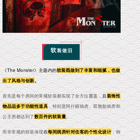
软
装做旧
《The Monster》主题内的
软装既做到了丰富和细腻，也做
出了风格与创新
。
首先是每个房间的常规软装都实现了全方位覆盖，
且
装饰性
物品远多于功能性道具
，特别是阿什丽病房、双胞胎病房和
公主房都达到了
数百件的软装量
。
而非常规的软装体现
在
每间病房针对住客的个性化设计
，例