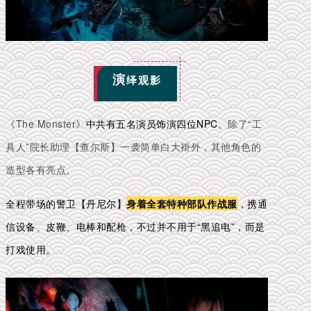
演
绎观影
《The Monster》
中共有五名演员饰演四位NPC
。除了“工
具人”院长助理【查尔斯】一袭简单白大褂外，其他角色的
造型各有亮点。
全程带场的警卫【丹尼尔】
身着全套特种部队作战服
，携通
信设备、皮鞭、电棒和配枪，不过并不用于“黑追电”，而是
打戏使用。