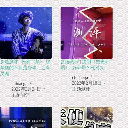
参选测评 | 长春《禁》-被
参选测评 | 沈阳《整蛊邻
禁锢的不止是身体，还有
居》- 好邻居？死对头!
灵魂
chinaega
2022年2月18日
chinaega
2022年3月24日
主题测评
主题测评