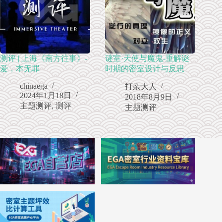
测评 | 上海《南方往事》-
谜室·天使与魔鬼-重解谜
爱，本无罪
时期的密室设计与反思
chinaega
打杂大人
2024年1月18日
2018年8月9日
主题测评
,
测评
主题测评