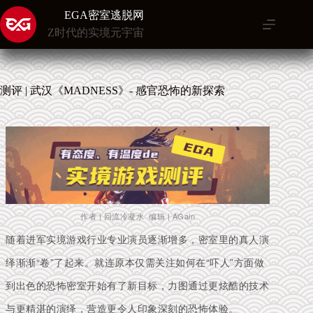
跳
EGA密室逃脱网
至
Z时代的实境元宇宙
内
容
测评 | 武汉《MADNESS》- 感官恐怖的新探索
作者 | 回流冷凝水 编辑 | AGain
随着进军实境游戏行业专业演员逐渐增多，密室里的真人演
绎渐渐“卷”了起来。就连原本仅需关注如何在“吓人”方面做
到出色的恐怖密室开始有了新目标，力图通过更炫酷的技术
与更精湛的演绎，营造更令人印象深刻的恐怖体验。