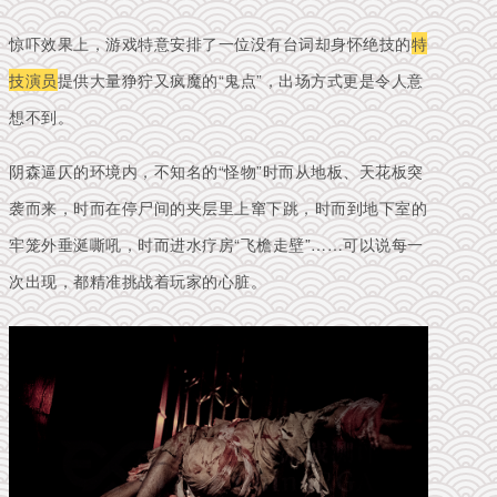
惊吓效果上，
游戏特意安排了一位没有台词却身怀绝技的
特
技演员
提供大量狰狞又疯魔的“鬼点”，出场方式更是令人意
想不到。
阴森逼仄的环境内，不知名的“怪物”时而从地板、天花板突
袭而来，时而在停尸间的夹层里上窜下跳，时而到地下室的
牢笼外垂涎嘶吼，时而进水疗房“飞檐走壁”……可以说每一
次出现，都精准挑战着玩家的心脏。