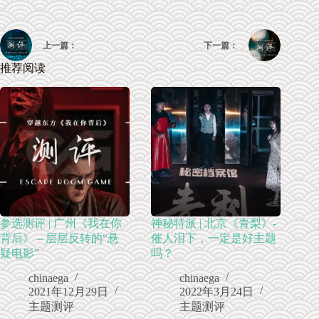
上一篇：
下一篇：
推荐阅读
参选测评 | 广州《我在你
神秘特派 | 北京《青梨》-
背后》 – 层层反转的“悬
催人泪下，一定是好主题
疑电影”
吗？
chinaega
chinaega
2021年12月29日
2022年3月24日
主题测评
主题测评