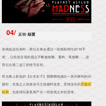
04/
反转·颠覆
游戏临近结束时，两位主角会通过一段精彩绝伦的“对手
戏”，让此前呈现的观点不断被推翻、重构、再推翻……进
而引出接二连三的情节反转。
而当换上新装的【白衣女子】阴恻恻地抛出一系列犀利的问
题时，在场之人的身份与立场顿时改变，意味深长的
开放式
结局
，也使得玩家更易产生一些游戏之外的思考。