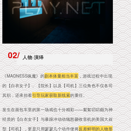
02/
人物·演绎
《MADNESS疯魔》的
剧本体量相当丰富
，游戏过程中出现
的
【白衣女子】、【院长】以及【司机】三位角色不仅各司
其职，还承担着
引导玩家获取新线索
的重任。
发生在面包车里的第一场戏也十分精彩——絮絮叨叨颇为神
经质的【白衣女子】与暴躁冲动动辄怒砸收音机的美国大叔
型【司机】，更是只用寥寥几个动作便将
反差鲜明的人物形