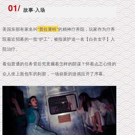
01/
故事·入场
美国东部有家名叫
“普拉莱特”
的精神疗养院，玩家作为疗养
院最近招募的一批“护工”，被指派护送一名【白衣女子】入
院治疗。
看似普通的任务背后究竟藏着怎样的阴谋？怀着忐忑心情的
众人坐上面包车的刹那，一场崭新的游戏拉开了序幕。