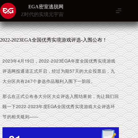
跳
EGA密室逃脱网
至
Z时代的实境元宇宙
内
容
2022-2023EGA全国优秀实境游戏评选-入围公布！
2023年4月19日，2022-2023EGA年度全国优秀实境游戏
评选网投通道正式开启，经过为期57天的大众投票后，九
大分区共有247个参选作品顺利入围下一阶段。
那么在正式公布各大分区大众评选入围结果前，先让我们回
顾一下2022-2023年度EGA全国优
秀实境游戏大众评选环
节的相关规则——