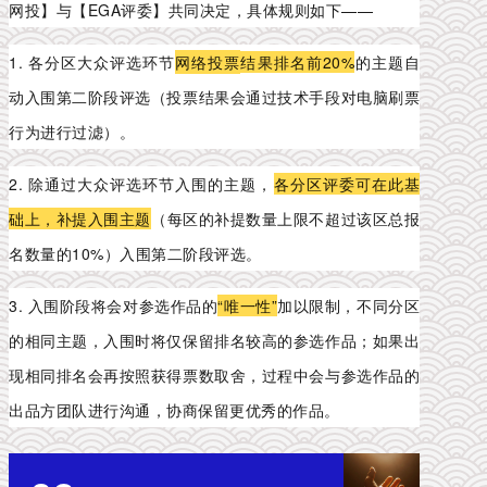
网投】与【EGA评委】
共同决定，具体规则如下——
1. 各分区大众评选环节
网络投
票
结果排名前20%
的主题自
动入围第二阶段评选（投票结果会通过技术手段对电脑刷票
行为进行过滤）。
2. 除通过大众评选环节入围的主题，
各分区评委可在此基
础上，补提入围主题
（每区的补提数量上限不超过该区总报
名数量的10%）入围第二阶段评选。
3. 入围阶段将会对参选作品的
“唯一性”
加以限制，不同分区
的相同主题，入围时将仅保留排名较高的参选作品；如果出
现相同排名会再按照获得票数取舍，过程中会与参选作品的
出品方团队进行沟通，协商保留更优秀的作品。