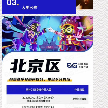
03
.
入围公布