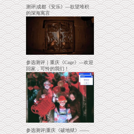
测评|成都《安乐》—欲望堆积
的深海寓言
参选测评｜重庆《Cage》—欢迎
回家，可怜的我们！
参选测评|重庆《破地狱》——