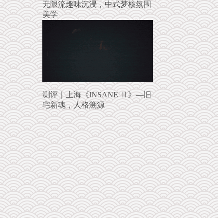
无限流趣味沉浸，中式梦核氛围
美学
测评｜上海《INSANE Ⅱ》—旧
宅新魂，人格溯源