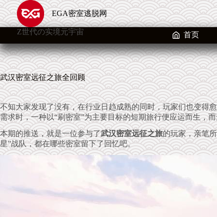
跳
EGA密室逃脱网
至
内
Z世代の实境元宇宙
容
首页
武汉密室远征之旅全回顾
不知大家发现了没有，在行业日趋成熟的同时，玩家们也变得愈
需求时，一种以“刷密室”为主要目标的短期旅行便应运而生，而
本期的推送，就是一位参与了
武汉密室远征之旅
的玩家，亲笔所
星”战队，都在哪些密室留下了回忆吧。