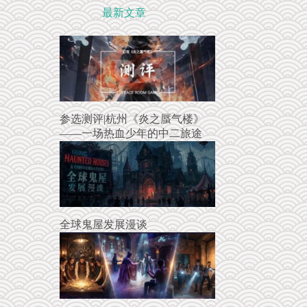
最新文章
参选测评|杭州《炎之蜃气楼》
——一场热血少年的中二旅途
全球鬼屋发展漫谈