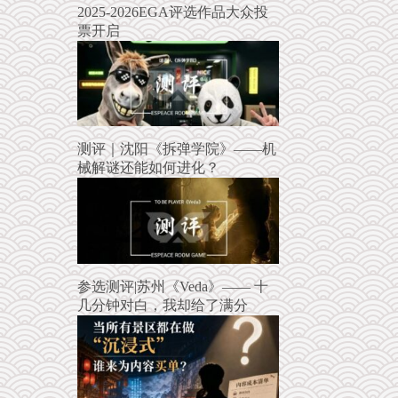
2025-2026EGA评选作品大众投
票开启
测评｜沈阳《拆弹学院》——机
械解谜还能如何进化？
参选测评|苏州《Veda》—— 十
几分钟对白，我却给了满分