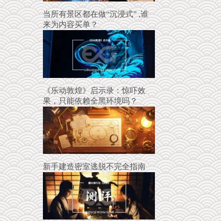
当所有景区都在做“沉浸式” ,谁
来为内容买单？
《乐动敦煌》启示录：惊吓效
果，只能依赖全黑环境吗？
新手建造密室逃脱不完全指南