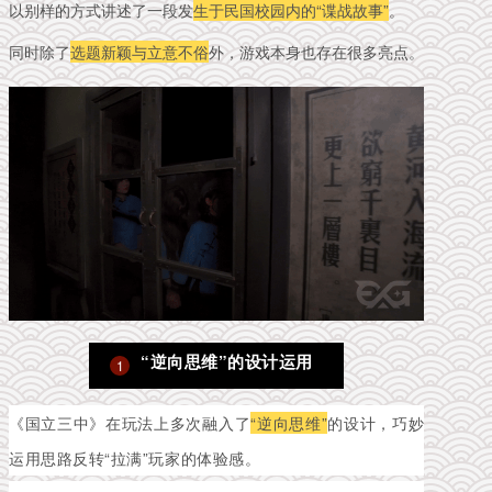
以别样的方式讲述了一段发
生于
民国校园内的“谍战故事”
。
同时除了
选题新颖与立意不俗
外，游戏本身也存在很多亮点。
“逆向思维”的设计运用
1
《国立三中》在玩法上多次融入了
“逆向思维”
的设计，巧妙
运用思路反转“拉满”玩家的体验感。