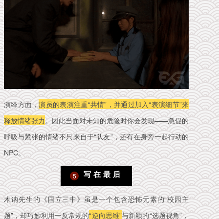
演绎方面，
演员的表演注重“共情”，并通过加入“表演细节”来
释放情绪张力
。
因此当面对未知的危险时你会发现——急促的
呼吸与紧张的情绪不只来自于“队友”，还有在身旁一起行动的
NPC。
写 在 最 后
5
木讷先生的《国立三中》虽是一个包含恐怖元素的“校园主
题”，却巧妙利用一反常规的
“逆向思维”
与新颖的“选题视角”，