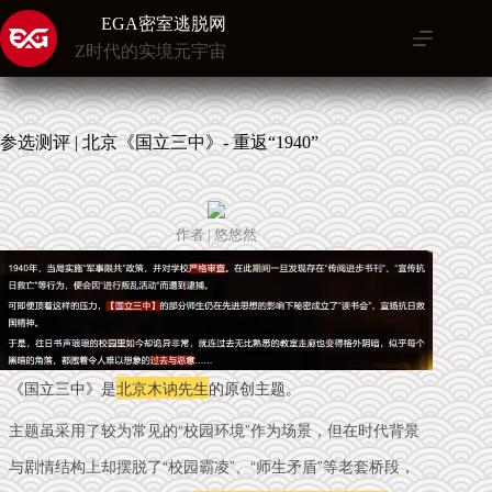
跳
EGA密室逃脱网
至
Z时代的实境元宇宙
内
容
参选测评 | 北京《国立三中》- 重返“1940”
作者 | 悠悠然
《国立三中》是
北京木讷先生
的原创主题。
主题虽采用了较为常见的“校园环境”作为场景，但在时代背景
与剧情结构上却摆脱了“校园霸凌”、“师生矛盾”等老套桥段，