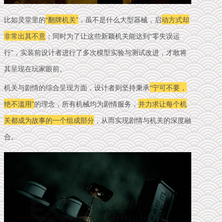
比如灵堂里的
“翻牌机关”
，虽不是什么大型器械，启
动方式却
非常出其不意
；同时为了让这些新颖机关能达到“零失误运
行”，实装前设计者进行了多次模型实验与测试改进，才敢将
其呈现在玩家眼前。
机关与剧情的综合呈现方面，设计者则坚持秉承
“宁可不要，
绝不滥用”
的理念，
所有机械均为剧情服务
，
并力求让
每个机
关都成为故事的一个组成部分
，从而实现剧情与机关的深度融
合。