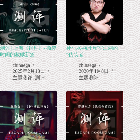
测评 | 上海《饲种》- 撕裂
孙小水-杭州密室江湖的
时间的救赎新篇
“伪装者”
chinaega
chinaega
2025年2月18日
2020年4月8日
主题测评
,
测评
主题测评