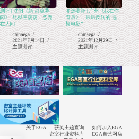
测评 | 沈阳《新·港诡异
参选测评 | 广州《我在你
闻》- 地狱空荡荡，恶魔
背后》 – 层层反转的“悬
在人间
疑电影”
chinaega
chinaega
2021年7月14日
2021年12月29日
主题测评
主题测评
关于EGA
获奖主题查询
如何加入EGA
密室行业资料库
EGA自营网店