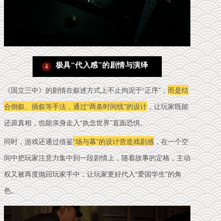
极具“代入感”的剧情与演绎
4
《国立三中》的剧情在叙述方式上不止拘泥于“正序”，
而是结
合倒叙、插叙等手法，通过“两条时间线”的设计
，让玩家既能
还原真相，也能亲身走入“执念世界”直面恐惧。
同时，游戏还
通过借鉴
“场与幕”的设计营造戏剧感
，在一个空
间中把玩家注意力集中到一段剧情上，随着故事的定格，主动
权又被再度抛回玩家手中，让玩家更好代入“爱国学生”的角
色。