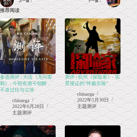
上一篇：
下一篇：
推荐阅读
参选测评 | 大连《无问客
测评 | 杭州《探险家》- 实
栈》- 今朝有酒今朝醉，
景搜证的“终极实验”
不道过往与尘埃
chinaega
2022年5月30日
chinaega
2022年6月28日
主题测评
主题测评