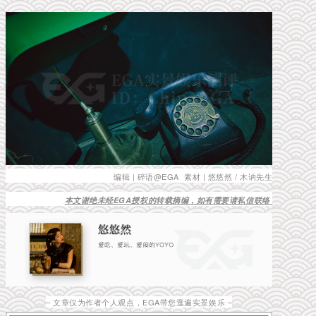
编辑 | 碎语@EGA
素材 | 悠悠然 / 木讷先生
本文谢绝未经EGA授权的转载摘编，如有需要请私信联络
– 文章仅为作者个人观点，EGA带您逛遍实景娱乐 –