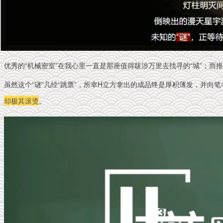
优秀的“机械密室”在我心里一直是那座值得跋涉万里去找寻的“城”；而推
虽然这个“谜”几经“跳票”，所幸H立方拿出的成品终是厚积薄发，并向笔
却极其滚烫
。