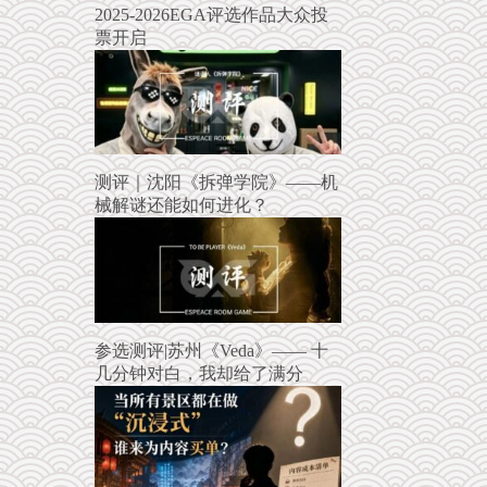
2025-2026EGA评选作品大众投
票开启
测评｜沈阳《拆弹学院》——机
械解谜还能如何进化？
参选测评|苏州《Veda》—— 十
几分钟对白，我却给了满分