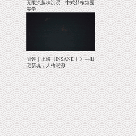
无限流趣味沉浸，中式梦核氛围
美学
测评｜上海《INSANE Ⅱ》—旧
宅新魂，人格溯源