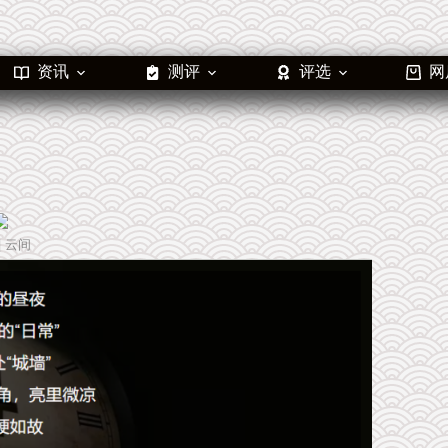
资讯
测评
评选
网
| 云间