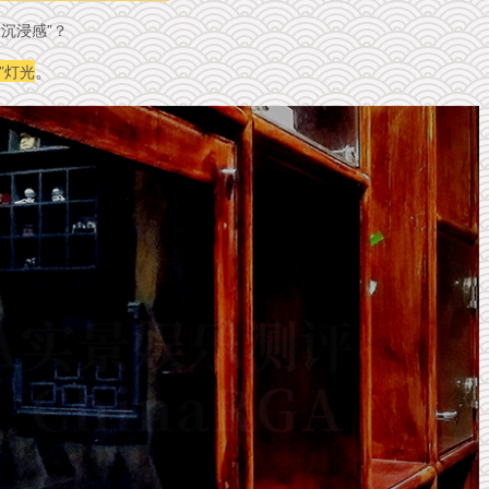
沉浸感”？
”灯光
。