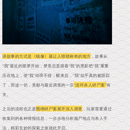
讲故事的方式是《镜像》最让人啧啧称奇的地方
，故事从
“我”最近的噩梦开始，梦里总是跟着“我”的黑影把“我”重重
压在地上，使“我”动弹不得；醒来后，“我”似乎真的被跟踪
了，而
这一切，竟都与最近调查的一宗
“连环杀人碎尸案”
有
关。
之后的流程也正是
围绕碎尸案展开深入调查
，玩家需要通过
收集到的各种情报信息，一步步地分析抛尸地点与杀人手
法，精彩玄妙的探索之旅就此开启。