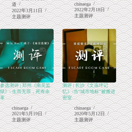
chinaega
道
2022年2月18日
2022年3月11日
主题测评
主题测评
参选测评 | 郑州《南吴监
测评 | 长沙《文庙坪记
狱》- 生而无罪，死有余
忆》-当“城市地标”被搬进
辜
密室
chinaega
chinaega
2021年5月19日
2020年5月12日
主题测评
主题测评