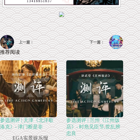
上一篇：
下一篇：
推荐阅读
参选测评 | 天津《北洋歇
参选测评 | 兰州《江州饭
洛克》- 津门断是非
店》- 时危见臣节,世乱辨
忠良
EGA实景娱乐报