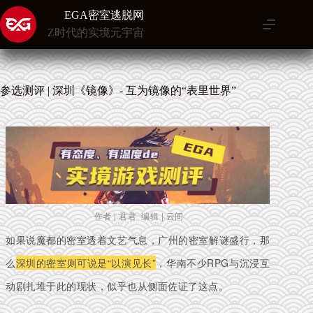
跳
EGA密室逃脱网
至
Z时代的实境元宇宙
内
容
参选测评 | 深圳《镜像》- 互为镜像的“表里世界”
作者 | 君君
编辑 | 云间
如果说魔都的密室透着文艺气息，广州的密室解谜盛行，那
么
深圳的密室则可说是“以演见长”
，华南不少RPG与沉浸互
动剧扎堆于此的现状，似乎也从侧面佐证了这点。