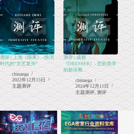
测评 | 上海《雨果》- 快消
测评 | 成都
时代的“文艺复兴”
《DRESSER》- 悲剧美学
的新诠释
chinaega
2022年12月15日
chinaega
主题测评
2024年12月11日
主题测评
,
测评