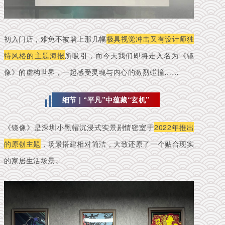
初入门店，难免不被墙上那几幅
极具视觉冲击又有设计师独
特风格的主题海报
所吸引，而今天我们即将走入名为《镜
像》的虚构世界，一起感受灵魂与内心的激烈碰撞……
细节 | “平凡”中蕴藏“玄机”
《镜像》是深圳小黑帽沉浸式实景剧情密室于
2022年推出
的原创主题
，场景搭建相对简洁，大致还原了一个贴合现实
的家居生活场景。