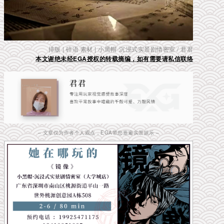
排版 | 碎语 素材 |
小黑帽·沉浸式实景剧情密室 / 君君
本文谢绝未经EGA授权的转载摘编，如有需要请私信联络
– 文章仅为作者个人观点，EGA带您逛遍实景娱乐 –