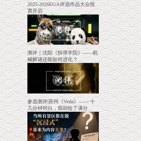
2025-2026EGA评选作品大众投
票开启
测评｜沈阳《拆弹学院》——机
械解谜还能如何进化？
参选测评|苏州《Veda》—— 十
几分钟对白，我却给了满分