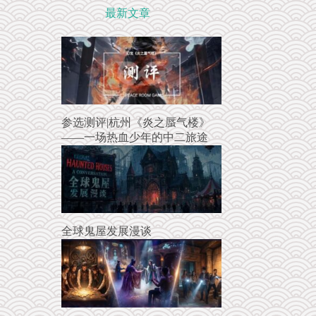
最新文章
参选测评|杭州《炎之蜃气楼》
——一场热血少年的中二旅途
全球鬼屋发展漫谈