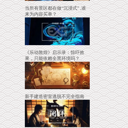
当所有景区都在做“沉浸式” ,谁
来为内容买单？
《乐动敦煌》启示录：惊吓效
果，只能依赖全黑环境吗？
新手建造密室逃脱不完全指南