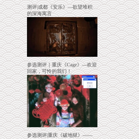
测评|成都《安乐》—欲望堆积
的深海寓言
参选测评｜重庆《Cage》—欢迎
回家，可怜的我们！
参选测评|重庆《破地狱》——