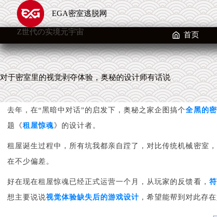
跳
EGA密室逃脱网
至
内
Z世代の实境元宇宙
容
首页
对于密室里的视觉剥夺体验，奥秘的设计师有话说
去年，在“黑暗中对话”的启发下，奥秘之家企图搞个
全黑的密
题
《
租屋惊魂
》的设计者。
租屋诞生过程中，所有坑我都亲自蹚了，对比传统机械密室，
在不少偏差。
好在现在租屋惊魂已经正式运营一个月，从玩家的反馈看，
符
想主要说说
视觉体验缺失后的游戏设计
，希望能帮到对此存在