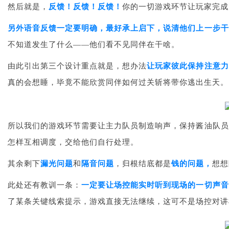
然后就是，
反馈！反馈！反馈！
你的一切游戏环节让玩家完成
另外语音反馈一定要明确，
最好承上启下，说清他们上一步干
不知道发生了什么——他们看不见同伴在干啥。
由此引出第三个设计重点就是，想办法
让玩家彼此保持注意力
真的会想睡，毕竟不能欣赏同伴如何过关斩将带你逃出生天。
所以我们的游戏环节需要让主力队员制造响声，保持酱油队员
怎样互相调度，交给他们自行处理。
其余剩下
漏光问题
和
隔音问题
，归根结底都是
钱的问题，
想想
此处还有教训一条：
一定要让场控能实时听到现场的一切声音
了某条关键线索提示，游戏直接无法继续，这可不是场控对讲