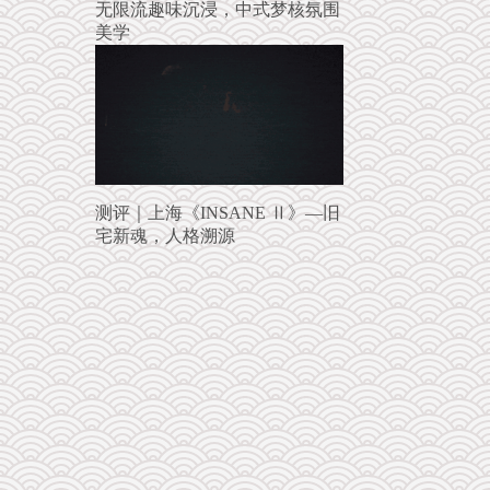
无限流趣味沉浸，中式梦核氛围
美学
测评｜上海《INSANE Ⅱ》—旧
宅新魂，人格溯源