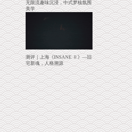
无限流趣味沉浸，中式梦核氛围
美学
测评｜上海《INSANE Ⅱ》—旧
宅新魂，人格溯源