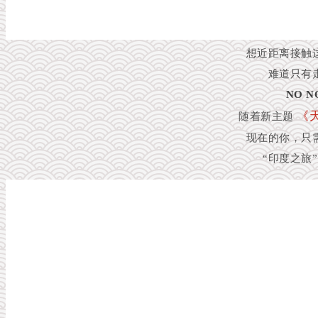
想近距离接触
难道只有
NO N
《
随着新主题
现在的你，只
“印度之旅