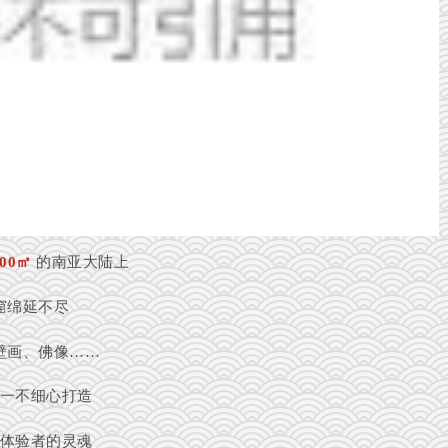
500㎡
的南亚大陆上
窟绵延不尽
壁画、佛像……
一不细心打造
体验者的灵魂