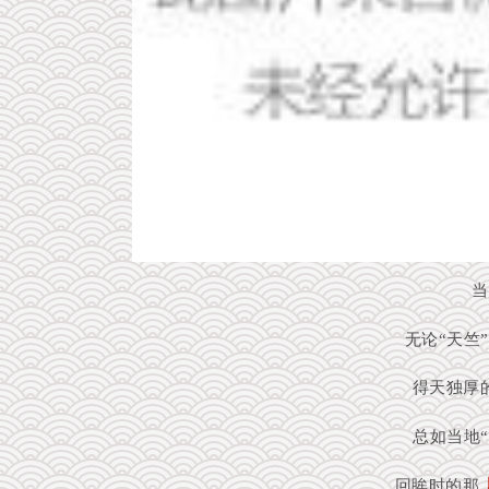
当
无论“天竺”
得天独厚
总如当地“
回眸时的那