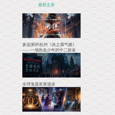
最新文章
参选测评|杭州《炎之蜃气楼》
——一场热血少年的中二旅途
全球鬼屋发展漫谈