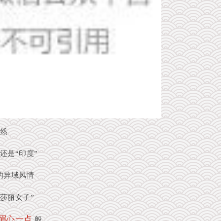
然
还是“印度”
的异域风情
莎丽女子”
眉心一点
般