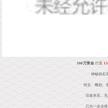
300万资金
打造
1
神秘的石
经文、雕刻、
沿途所见，无
只为一步步将