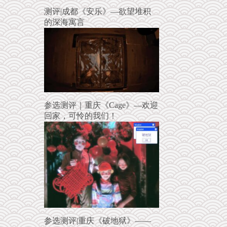
测评|成都《安乐》—欲望堆积
的深海寓言
参选测评｜重庆《Cage》—欢迎
回家，可怜的我们！
参选测评|重庆《破地狱》——