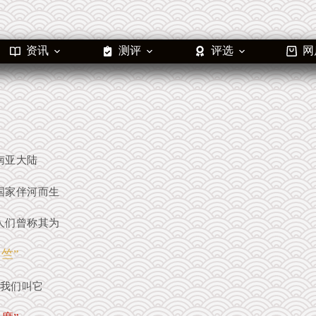
资讯
测评
评选
网
南亚大陆
国家伴河而生
人们曾称其为
 竺”
我们叫它