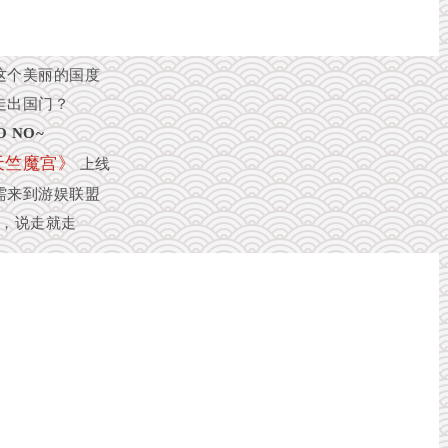
这个美丽的国度
走出国门？
O NO~
天竺魔宫》
上线
需来到游娱联盟
”，说走就走