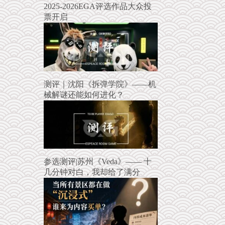
2025-2026EGA评选作品大众投
票开启
测评｜沈阳《拆弹学院》——机
械解谜还能如何进化？
参选测评|苏州《Veda》—— 十
几分钟对白，我却给了满分