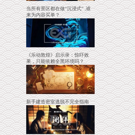
当所有景区都在做“沉浸式” ,谁
来为内容买单？
《乐动敦煌》启示录：惊吓效
果，只能依赖全黑环境吗？
新手建造密室逃脱不完全指南