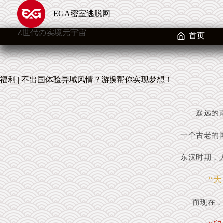
跳
EGA密室逃脱网
至
内
Z世代の实境元宇宙
容
首页
福利 | 不出国体验异域风情？游娱帮你实现梦想！
遥远的
一个古老的
东汉时期，
“天
而现在，