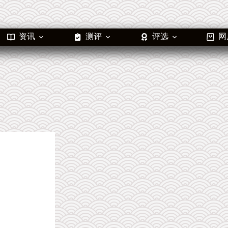
资讯
测评
评选
网