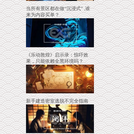
当所有景区都在做“沉浸式” ,谁
来为内容买单？
《乐动敦煌》启示录：惊吓效
果，只能依赖全黑环境吗？
新手建造密室逃脱不完全指南