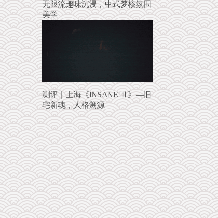
无限流趣味沉浸，中式梦核氛围
美学
测评｜上海《INSANE Ⅱ》—旧
宅新魂，人格溯源