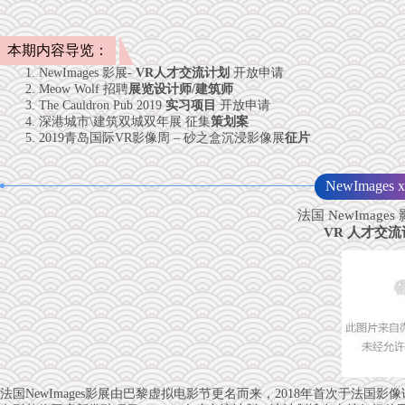
本期内容导览：
1. NewImages 影展-
VR人才交流计划
开放申请
2. Meow Wolf 招聘
展览设计师/建筑师
3. The Cauldron Pub 2019
实习项目
开放申请
4. 深港城市\建筑双城双年展 征集
策划案
5. 2019青岛国际VR影像周 – 砂之盒沉浸影像展
征片
NewImage
法国 NewImage
VR 人才交
法国NewImages影展由巴黎虚拟电影节更名而来，2018年首次于法国影像论坛（