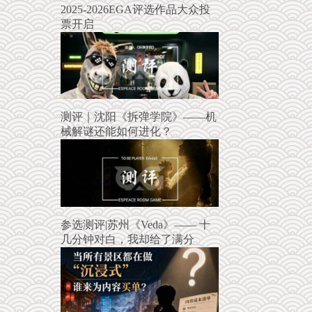
2025-2026EGA评选作品大众投
票开启
测评｜沈阳《拆弹学院》——机
械解谜还能如何进化？
参选测评|苏州《Veda》—— 十
几分钟对白，我却给了满分