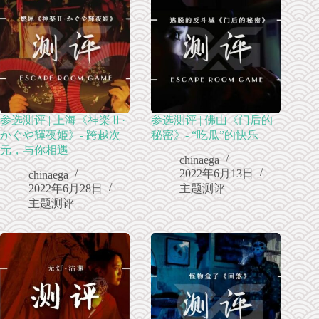
参选测评 | 上海《神楽Ⅱ·
参选测评 | 佛山《门后的
かぐや輝夜姫》- 跨越次
秘密》- “吃瓜”的快乐
元，与你相遇
chinaega
2022年6月13日
chinaega
2022年6月28日
主题测评
主题测评