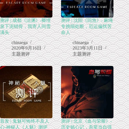
测评 | 成都《沽渊》-卿埋
测评 | 沈阳《回煞》- 麻绳
泉下泥销骨，我寄人间雪
专挑细处断，厄运偏扰苦
满头
命人
chinaega
chinaega
2020年9月16日
2023年3月11日
主题测评
主题测评
首发 | 鬼魅可怖终不及人
测评 | 北京《血与荣耀》-
心-神秘人《人魅》测评
历史铭心记，吾辈当自强