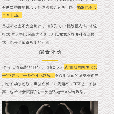
有两次替做的机会，但体验感会有所下降，
杨娴也不会
亲自上场。
另据
瞳密室不完全统计，《瞳灵人》“挑战模式”与“体验
模式”的选择比例高达“4:6”，所以
究竟选择哪种游戏模
式，也是
个
值得权衡的问题。
综 合 评 价
作为“旧酒新装”的典范，《瞳灵人》
从“激烈的同质化竞
争”中走出了一条个性化路线，
不仅用新颖的游戏模式与
用心的场景还原，重新诠释了经典题材，在立意上的拔
高，也给“校园霸凌”这一灰色话题带来些许温暖。