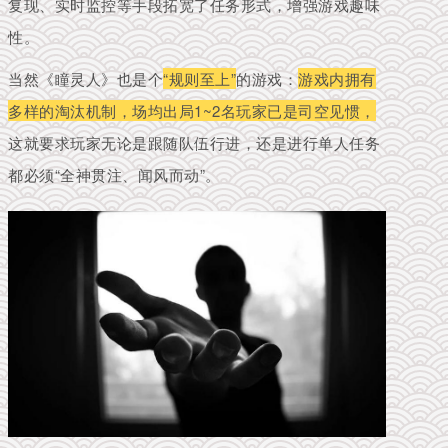
复现、实时监控等手段拓宽了任务形式，增强游戏趣味
性。
当然《瞳灵人》也是个
“规则至上”
的游戏：
游戏内拥有
多样的淘汰机制，场均出局1~2名玩家已是司空见惯，
这就要求玩家无论是跟随队伍行进，还是进行单人任务
都必须“全神贯注、闻风而动”。