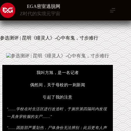
跳
EGA密室逃脱网
至
Z时代的实境元宇宙
内
容
参选测评 | 昆明《瞳灵人》-心中有鬼，寸步难行
我叫方旭，是一名记者
偶然间，关于母校的一则新闻
引起了我的注意
“……学校在对生活区进行改造时，于厕所第四隔间内发现
一具身穿校服的女尸……”
“……因面部严重划伤，尸体身份无法辨别；
此后更有人声