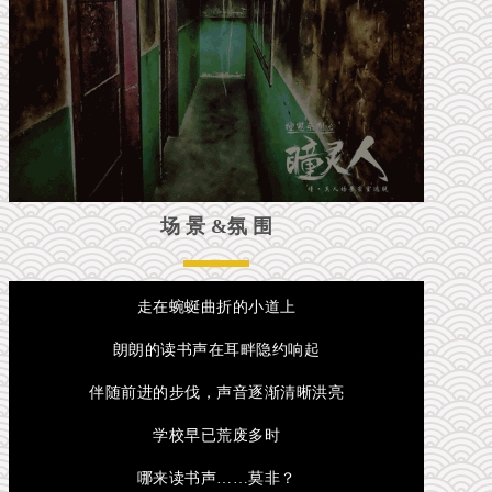
场 景 &氛 围
走在蜿蜒曲折的小道上
朗朗的读书声在耳畔隐约响起
伴随前进的步伐，声音逐渐清晰洪亮
学校早已荒废多时
哪来读书声……莫非？