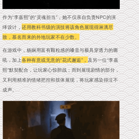
作为“李嘉熙”的“灵魂担当”，她不仅亲自负责NPC的演
绎设计，
还用教科书级的演技将该角色展现得淋漓尽
致，慕名而来的外地玩家不在少数。
在游戏中，杨娴用富有颗粒感的嗓音与极具穿透力的嘶
吼，加上
各种有意或无意的“花式邂逅”，
及另一位“李嘉
熙”默契配合，让玩家心惊胆战；而
到展现剧情的部分，
又利用精准的情绪把控和肢体展现，将玩家感染得泣不
成声。