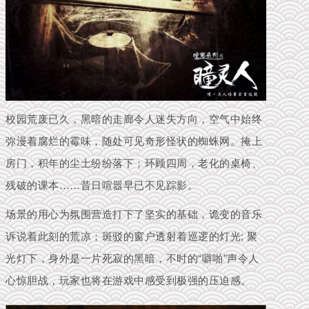
校园荒废已久，黑暗的走廊令人迷失方向，空气中始终
弥漫着腐烂的霉味，随处可见奇形怪状的蜘蛛网。
掩上
房门，积年的尘土纷纷落下；
环顾四周，老化的桌椅、
残破的课本……昔日喧嚣早已不见踪影。
场景的用心为氛围营造打下了坚实的基础，诡变的音乐
诉说着此刻的荒凉；
斑驳的窗户透射着巡逻的灯光; 聚
光灯下，身外是一片死寂的黑暗，不时的“噼啪”声令人
心惊胆战，玩家也将在游戏中感受到极强的压迫感。