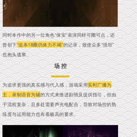
同时本作中的另一位角色“保安”表演同样可圈可点，还
曾创下
“追杀18圈仍体力不竭”
的记录，致使众多“强坦”
也抱头逃窜。
场 控
为追求更强的真实感与代入感，游戏采用
实时广播为
主，录制语音为辅
的方式来推进剧情及提供指引，但由
于流程复杂，且多处需要声光电配合，导致对场控的
熟
练度与运用能力
也有着极高的要求。