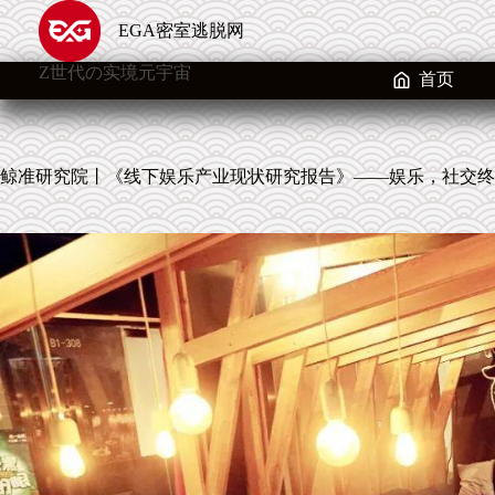
跳
EGA密室逃脱网
至
内
Z世代の实境元宇宙
容
首页
鲸准研究院丨《线下娱乐产业现状研究报告》——娱乐，社交终