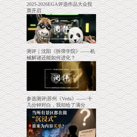
2025-2026EGA评选作品大众投
票开启
测评｜沈阳《拆弹学院》——机
械解谜还能如何进化？
参选测评|苏州《Veda》—— 十
几分钟对白，我却给了满分