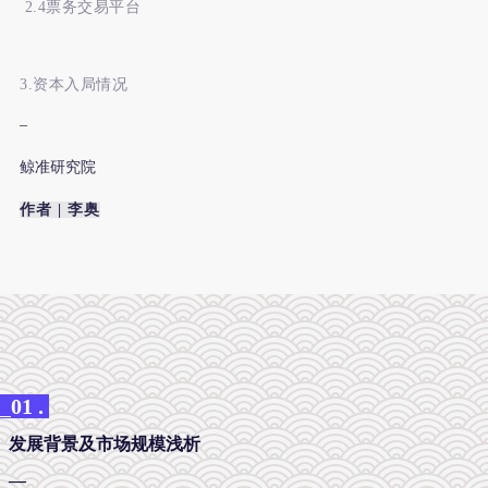
2.4票务交易平台
3.资本入局情况
–
鲸准研究院
作者 | 李奥
_
01 .
发展背景及市场规模浅析
—