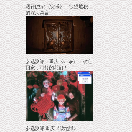
测评|成都《安乐》—欲望堆积
的深海寓言
参选测评｜重庆《Cage》—欢迎
回家，可怜的我们！
参选测评|重庆《破地狱》——