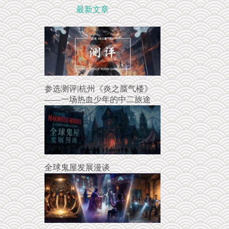
最新文章
参选测评|杭州《炎之蜃气楼》
——一场热血少年的中二旅途
全球鬼屋发展漫谈