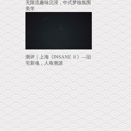
无限流趣味沉浸，中式梦核氛围
美学
测评｜上海《INSANE Ⅱ》—旧
宅新魂，人格溯源