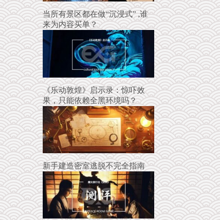
当所有景区都在做“沉浸式” ,谁
来为内容买单？
《乐动敦煌》启示录：惊吓效
果，只能依赖全黑环境吗？
新手建造密室逃脱不完全指南