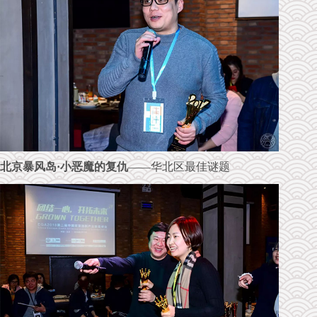
北京暴风岛·小恶魔的复仇
——华北区最佳谜题