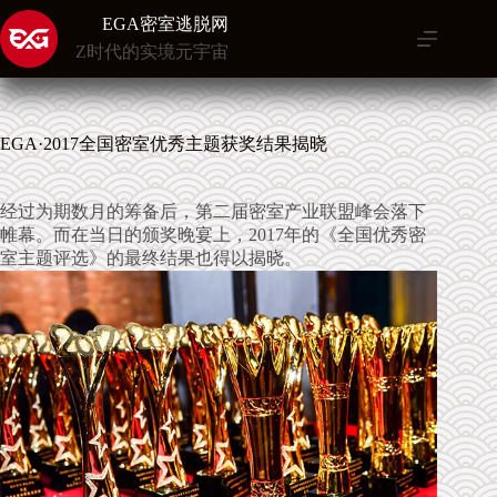
跳
EGA密室逃脱网
至
Z时代的实境元宇宙
内
容
EGA·2017全国密室优秀主题获奖结果揭晓
经过为期数月的筹备后，第二届密室产业联盟峰会落下
帷幕。而在当日的颁奖晚宴上，2017年的《全国优秀密
室主题评选》的最终结果也得以揭晓。