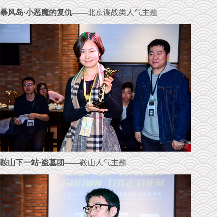
暴风岛·小恶魔的复仇
——北京谍战类人气主题
鞍山下一站·盗墓团
——鞍山人气主题