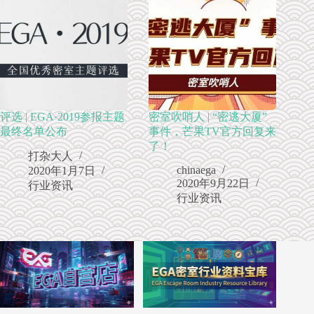
评选 | EGA·2019参报主题
密室吹哨人 | “密逃大厦”
最终名单公布
事件，​芒果TV官方回复来
了！
打杂大人
chinaega
2020年1月7日
2020年9月22日
行业资讯
行业资讯