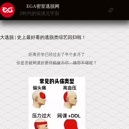
跳
EGA密室逃脱网
至
Z时代的实境元宇宙
内
容
大逃脱 | 史上最好看的逃脱类综艺回归啦！
距离开学已经过去了半个多月了
你是否被网课折磨得
筋疲力尽、痛苦不堪
呢？