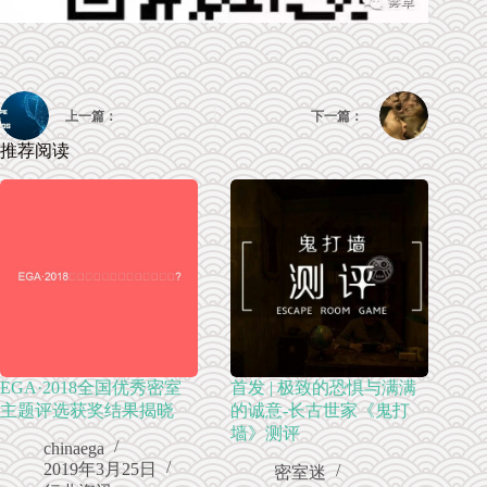
上一篇：
下一篇：
推荐阅读
EGA·2018全国优秀密室
首发 | 极致的恐惧与满满
主题评选获奖结果揭晓
的诚意-长古世家《鬼打
墙》测评
chinaega
2019年3月25日
密室迷