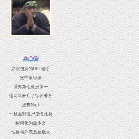
金东炫
如假包换的UFC选手
次中量级里
世界第七亚洲第一
这两年开启了综艺业务
虚势No.1
一旦面对僵尸鬼怪此类
瞬间化为金少女
性格与外表反差极大