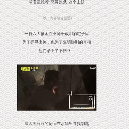
草君最推荐“恶灵监狱”这个主题
（以下内容包含剧透）
一行六人被困在巫师千成明的宅子里
为了探寻出路，也为了查明惨剧的真相
他们踏上了不归路
…
探入黑洞洞的房间在水箱里寻找钥匙