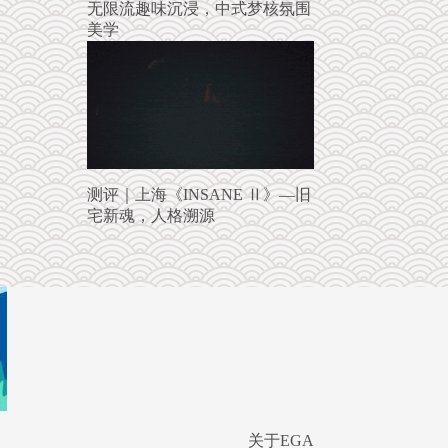
无限流趣味沉浸，中式梦核氛围
美学
测评｜上海《INSANE Ⅱ》—旧
宅新魂，人格溯源
关于EGA