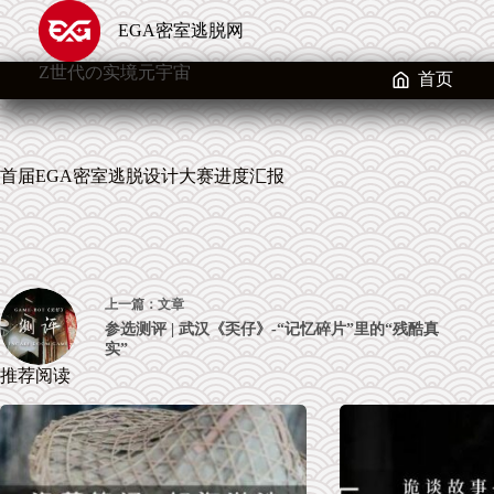
跳
EGA密室逃脱网
至
内
Z世代の实境元宇宙
容
首页
首届EGA密室逃脱设计大赛进度汇报
上一篇：
文章
参选测评 | 武汉《奀仔》-“记忆碎片”里的“残酷真
实”
推荐阅读