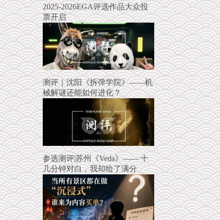
2025-2026EGA评选作品大众投
票开启
测评｜沈阳《拆弹学院》——机
械解谜还能如何进化？
参选测评|苏州《Veda》—— 十
几分钟对白，我却给了满分