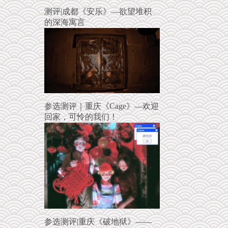
测评|成都《安乐》—欲望堆积
的深海寓言
参选测评｜重庆《Cage》—欢迎
回家，可怜的我们！
参选测评|重庆《破地狱》——