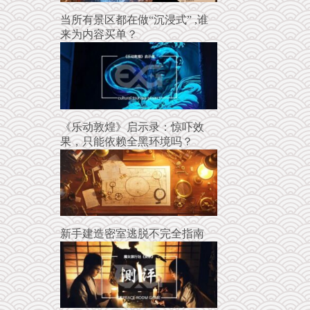
当所有景区都在做“沉浸式” ,谁
来为内容买单？
《乐动敦煌》启示录：惊吓效
果，只能依赖全黑环境吗？
新手建造密室逃脱不完全指南