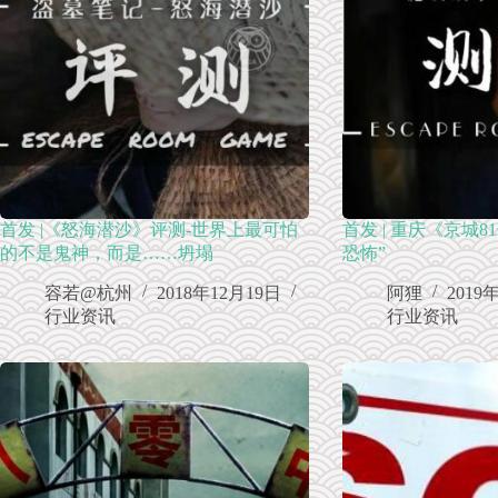
首发 |《怒海潜沙》评测-世界上最可怕
首发 | 重庆《京城8
的不是鬼神，而是……坍塌
恐怖”
容若@杭州
2018年12月19日
阿狸
2019
行业资讯
行业资讯