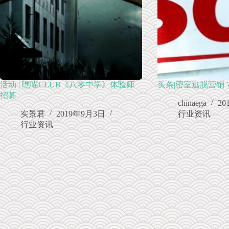
活动 | 嘿喵CLUB《八零中学》体验师
头条|密室逃脱营销
招募
chinaega
20
实景君
2019年9月3日
行业资讯
行业资讯