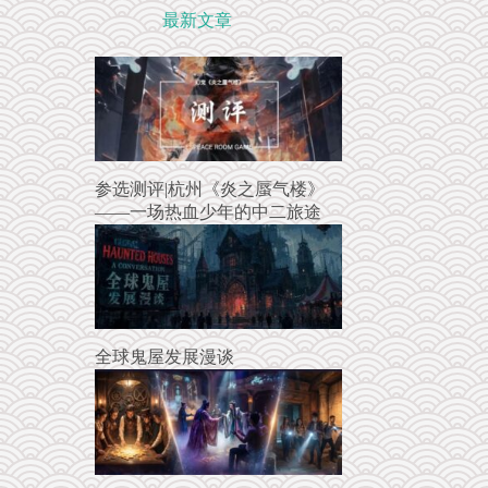
最新文章
参选测评|杭州《炎之蜃气楼》
——一场热血少年的中二旅途
全球鬼屋发展漫谈