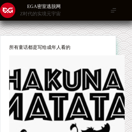
跳
EGA密室逃脱网
至
Z时代的实境元宇宙
内
容
所有童话都是写给成年人看的