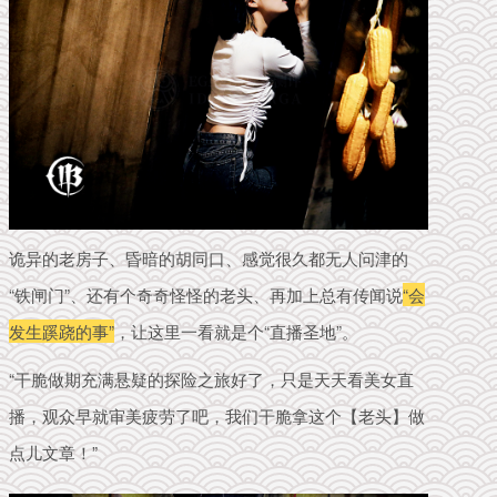
诡异的老房子、昏暗的胡同口、感觉很久都无人问津的
“铁闸门”、还有个奇奇怪怪的老头、再加上总有传闻说
“会
发生蹊跷的事”
，让这里一看就是个“直播圣地”。
“干脆做期充满悬疑的探险之旅好了，
只是天天
看美女直
播，观众早就
审美疲劳了吧
，我们干脆
拿这个【
老头】
做
点儿文章！
”