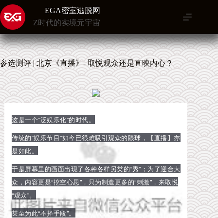
跳
EGA密室逃脱网
至
Z时代的实境元宇宙
内
容
参选测评 | 北京《直播》- 取悦观众还是直映内心？
这是一个“泛娱乐化”的时代。
传统的“娱乐节目”如今已很难吸引观众的眼球，【直播】亦
是如此。
于是屏幕里的画面出现了各种各样另类的“秀”；为了迎合大
众，内容更是“挖空心思”，只为制造更多的“刺激”，来取悦
“观众”。
甚至为此“不择手段”。