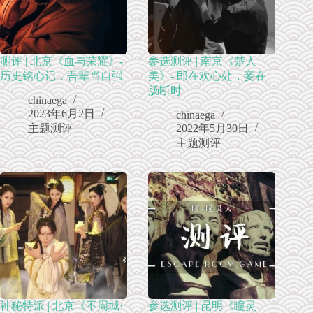
测评 | 北京《血与荣耀》-
参选测评 | 南京《楚人
历史铭心记，吾辈当自强
美》- 郎在欢心处，妾在
肠断时
chinaega
2023年6月2日
chinaega
主题测评
2022年5月30日
主题测评
神秘特派 | 北京《不周城·
参选测评 | 昆明《瞳灵