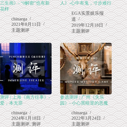
三生画》- “0解密”也有新
人》-心中有鬼，寸步难行
花样
EGA实景娱乐报
chinaega
道
2021年8月11日
2019年12月18日
主题测评
主题测评
测评 | 上海《南方往事》-
参选测评 | 广州《失乐
爱，本无罪
园》- 小心黑暗里的恶魔
chinaega
chinaega
2024年1月18日
2022年3月24日
主题测评
,
测评
主题测评