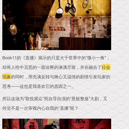
Book11的《直播》揭示的只是大千世界中的“微小一角”，
却将人性中丑恶的一面诠释的淋漓尽致，并
在融合了
社会
现象
的同时，用充满反转与揪心又温情的剧情引发玩家的
思考——这也是我喜欢它的原因之一。
所以这场为“取悦观众”而自导自演的“悬疑整蛊”大剧，又
何尝不是一次审视内心自我的“直播”呢？