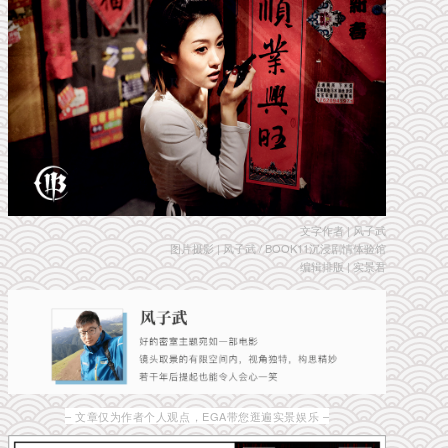
文字作者 | 风子武
图片摄影 | 风子武 / BOOK11沉浸剧情体验馆
编辑排版 | 实景君
– 文章仅为作者个人观点，EGA带您逛遍实景娱乐 –