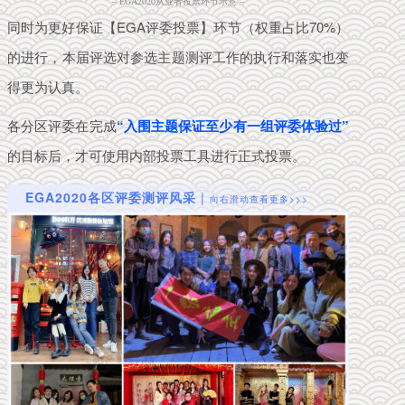
– EGA2020从业者投票环节示
意 –
同时为更好保证【EGA评委投票】环节（权重占比70%）
的进行，本届评选
对参选主题测评工作的执行和落实也变
得更为认真。
各分区评委在完成
“入围主题保证至少有一组评委体验过”
的
目标后
，才可使用内部投票工具进行正式投票。
EGA2020各区评委测评风采
|
向右滑动查看更多>>>