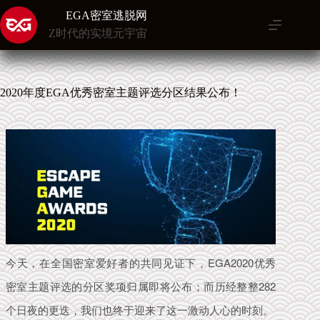
跳
EGA密室逃脱网
至
Z时代的实境元宇宙
内
容
2020年度EGA优秀密室主题评选分区结果公布！
今天，在全国密室爱好者的共同见证下，EGA2020优秀
密室主题评选的分区奖项归属即将公布；
而历经整整282
个日夜的更迭，我们也终于迎来了这一激动人心的时刻。