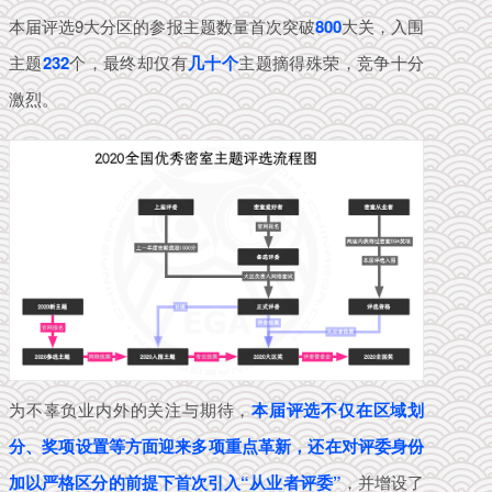
本届评选9大分区的参报主题数量首次突破
800
大关，入围
主题
232
个，最终却仅有
几
十
个
主题摘得殊荣，竞争十分
激烈。
为不辜负业内外的关注与期待，
本届
评选不仅在区域划
分、奖项设置等方面迎来多项重点革新，还在对评委身份
加以严格区分的前提下首次引入“从业者评委”
，并增设了