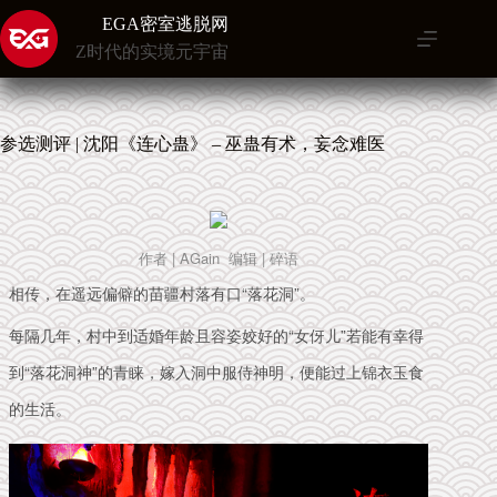
跳
EGA密室逃脱网
至
Z时代的实境元宇宙
内
容
参选测评 | 沈阳《连心蛊》 – 巫蛊有术，妄念难医
作者 | AGain
编辑
| 碎语
相传，在遥远偏僻的苗疆村落有口“落花洞”。
每隔几年，村中到适婚年龄且容姿姣好的“女伢儿”若能有幸得
到“落花洞神”的青睐，嫁入洞中服侍神明，便能过上锦衣玉食
的生活。