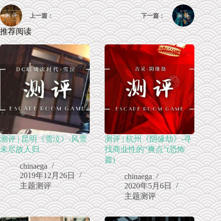
上一篇：
下一篇：
推荐阅读
测评 | 昆明《雪泣》-风雪
测评 | 杭州《阴缘劫》-寻
未尽故人归
找商业性的“爽点”(恐怖
篇)
chinaega
2019年12月26日
chinaega
主题测评
2020年5月6日
主题测评