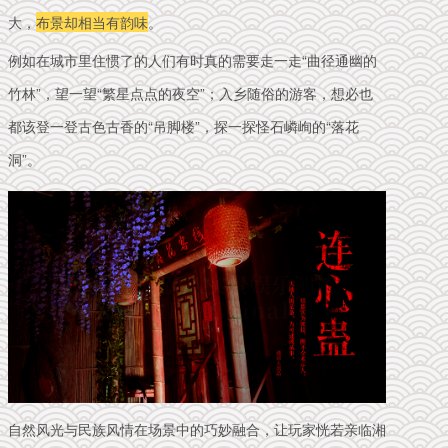
大，
布景却相当有韵味
。
例如在城市里住惯了的人们有时真的需要走一走“曲径通幽的
竹林”，望一望“繁星点点的夜空”；入乡随俗的游客，想必也
都该登一登古色古香的“吊脚楼”，探一探怪石嶙峋的“落花
洞”。
自然风光与民族风情在场景中的巧妙融合，让玩家恍若亲临湘