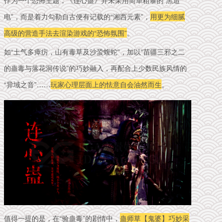
电”，而是着力勾勒自古便有记载的“湘西元素”，
用更为细腻
高级的营造手法去渲染游戏的“恐怖氛围”
。
如“土气多瘴疠，山有毒草及沙蛩蝮蛇”，加以“苗疆三邪之二
的蛊毒与落花洞传说”的巧妙融入，再配合上少数民族风情的
“异域之音”……
玩家心理层面上的怯意自会油然而生
。
值得一提的是，在“验蛊毒”的剧情中，
蛊师草【鬼婆】巧妙采