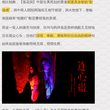
相比独舞，【落花洞】中那生离死别的重逢
则更具浓郁的“剧
场感”
，洞中两人阴阳两隔却又相守相望，洞火恍惚下，整幅
画面颇有“纸雕灯”般层叠错落的美感。
而这一双人的痛苦与抉择、坎坷与羁绊虽是那样残酷又无情地
压在观众心头，但他们
深情、奉献、勇敢和向往自由的精神
却
始终如苗族银饰般明艳无瑕，熠熠生辉。
作为一个恐怖主题，《连心蛊》并未采用简单粗暴的“黑追