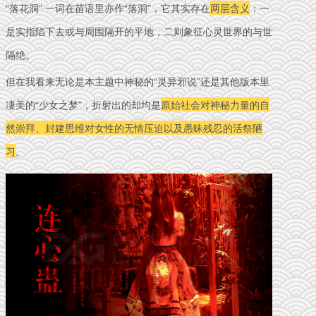
“落花洞” 一词在苗语里亦作“落洞”，它其实存在
两层含义
：一
是实指陷下去或与周围隔开的平地，二则象征心灵世界的与世
隔绝。
但在我看来无论是本主题中神秘的“灵异邪说”还是其他版本里
凄美的“少女之梦”，折射出的却均是
原始社会对神秘力量的自
然崇拜、封建思维对女性的无情压迫以及愚昧残忍的活祭陋
习
。