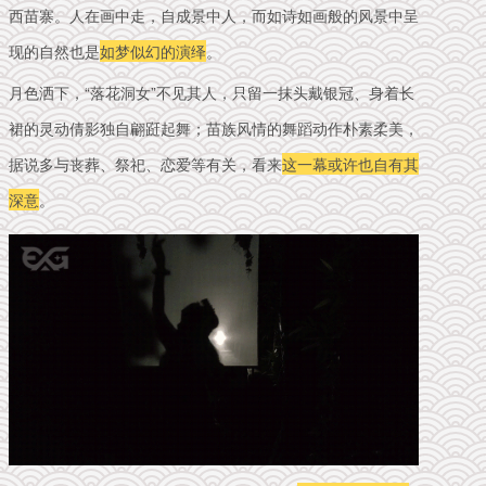
西苗寨。人在画中走，自成景中人，
而如诗如画般的风景中呈
现的自然也是
如梦似幻的演绎
。
月色洒下，“落花洞女”不见其人，只留一抹头戴银冠、身着长
裙的灵动倩影独自翩跹起舞；苗族风情的舞蹈动作朴素柔美，
据说多与丧葬、祭祀、恋爱等有关，看来
这一幕或许也自有其
深意
。