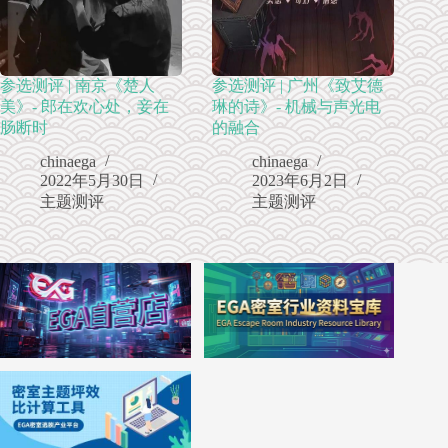
参选测评 | 南京《楚人
参选测评 | 广州《致艾德
美》- 郎在欢心处，妾在
琳的诗》- 机械与声光电
肠断时
的融合
chinaega
chinaega
2022年5月30日
2023年6月2日
主题测评
主题测评