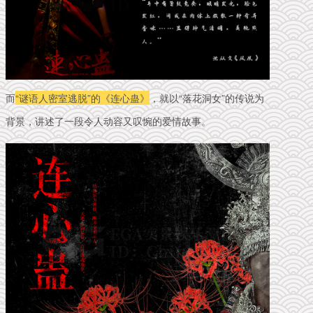
而
“谜语人密室逃脱”的
《连心蛊》
，就以“落花洞女”的传说为
背景，讲述了一段令人动容又叹惋的爱情故事。