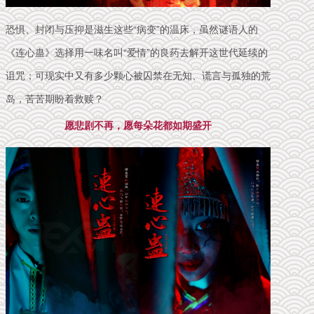
恐惧、封闭与压抑是滋生这些“病变”的温床，虽然谜语人的
《连心蛊》选择用一味名叫“爱情”的良药去解开这世代延续的
诅咒；可
现实中又有多少
颗心被囚禁在无知、谎言与孤独的荒
岛，苦苦期盼着救赎？
愿悲剧不再，愿每朵花都如期盛开