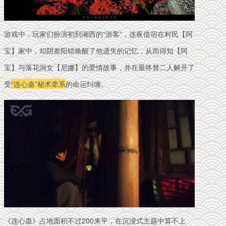
游戏中，玩家们扮演初到湘西的“游客”，连夜借宿在村民【阿
宝】家中，却阴差阳错唤醒了他遗失的记忆，从而得知【阿
宝】与落花洞女【尼娜】的爱情故事，并在最终替二人解开了
受
“连心蛊”秘术
牵系
的命运纠缠。
《连心蛊》占地面积不过200来平，在沉浸式主题中算不上