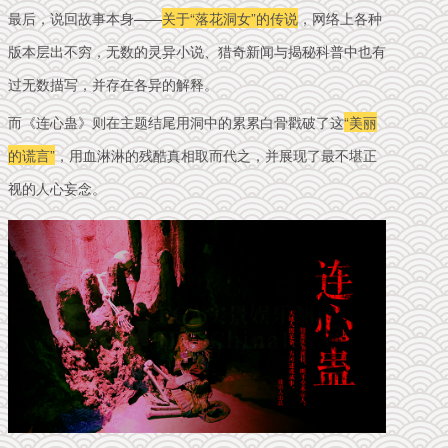
最后，说回故事本身——
关于“落花洞女”的传说
，网络上各种
版本层出不穷，无数的灵异小说、猎奇新闻与揭秘科普中也有
过无数描写，并存在各异的解释。
而《连心蛊》则在主题结尾用洞中的累累白骨戳破了这
“美丽
的谎言”
，用血淋淋的残酷真相取而代之，并展现了最不堪正
视的人心妄念。