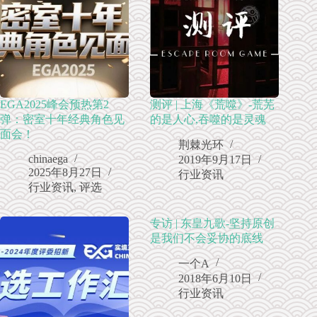
EGA2025峰会预热第2
测评 | 上海《荒噬》-荒芜
弹：密室十年经典角色见
的是人心,吞噬的是灵魂
面会！
荆棘光环
chinaega
2019年9月17日
2025年8月27日
行业资讯
行业资讯
,
评选
专访 | 东皇九歌-坚持原创
是我们不会妥协的底线
一个A
2018年6月10日
行业资讯