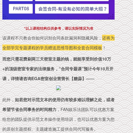
*以上课程结构仅供参考，请以实际情况为准
该课程不只教会你如何识别合同条款漏洞和隐藏风险，
还将为
全部学完专题课程的学员赠送思维导图和全套合同模板
！
而您只需花费刷两三天密室主题的钱，就能享受到价值10万
+的顶级密室专家的法律服务
，“合同专题课”预计今年10月开
课，详情请咨询EGA密室创业营营长【糖蒜】——
此外，
如若您对示范文本的使用仍有较多难以理解之处，或者
希望节省合同事务的时间精力
，FAN娱乐法团队可以优惠方案
给您的团队提供示范文本操作使用培训，也可以优惠方案为您
的原创主题授权、主题建造施工提供合同代写服务。