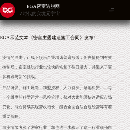
跳
EGA密室逃脱网
至
Z时代的实境元宇宙
内
容
EGA示范文本《密室主题建造施工合同》发布!
疫情的冲击，让线下娱乐产业增速普遍放缓；但疫情得到有效
控制后，密室逃脱行业也较快的恢复了往日活力，并迎来了更
多机遇与新的挑战。
产
品
研发、施工建造、加盟授权、人力资源、场地租赁……每
一个维度的科学运营与风控管理，都对大家能否快速适应市场
变化、能否持续实现营收增长、能否全面合法合规经营等有着
重要影响。
而疫情虽考验了密室行业，却也进一步验证了这一行业顽强向