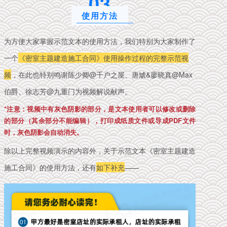
0
3
使用方法
为方便大家掌握示范文本的使用方法，我们特别为大家制作了
一个
《密室主题建造施工合同》使用操作过程的完整示范视
频
，在此也特别鸣谢陈少卿@千户之屋、唐虓&廖晓真@Max
伯爵、
徐志芳@九重门
为视频解说献声。
*注意：视频中有灰色阴影的部分，是文本使用者可以修改或删除
的部分（其余部分不能编辑），打印成纸质文件或导成PDF文件
时，灰色阴影会自动消失。
除以上完整视频演示的内容外，关于示范文本《密室主题建造
施工合同》的使用方法，还有
如下补充
——