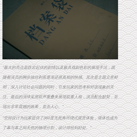
“最大的亮点是跌宕起伏的剧情以及极具戏剧色彩的展现手法，跟
随着演员的脚步抽丝剥茧逐渐还原真相的快感。其次是主题立意鲜
明，深入讨论社会问题的同时，引发玩家的思考和对该现象的关
注。最后的演绎采用双声重叠来展现双重人格，演员配合默契，呈
现出非常震撼的效果，直击人心。”
“空间设计为玩家提供了360度无死角环绕式观赏体验，墙体也成为
了幕与幕之间天然的物理分割，设计得恰到好处。”