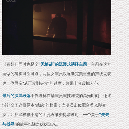
《青梨》同时也是个
“无解谜”的沉浸式演绎主题
，主题在这方
面做的确实可圈可点，两位女演员以逐渐完美重叠的声线去表
达一位母亲“从正常到失常”的过度，效果十分震撼人心。
最后的演绎段落
不仅堪称在场演员演技炸裂的高光时刻，还逐
渐补全了这份原本“残缺”的档案；当演员走位配合着光影变
换，让那些模糊不清的面孔逐渐变得清晰时，一个关于
“失去
与找寻
”的故事也随之娓娓道来。