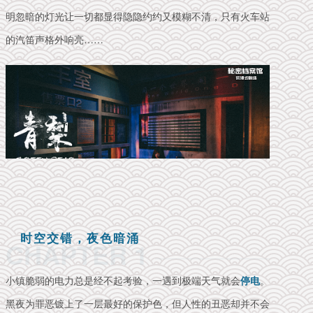
明忽暗的灯光让一切都显得隐隐约约又模糊不清，只有火车站
的汽笛声格外响亮……
时空交错，夜色暗涌
CHAPTER 1
小镇脆弱的电力总是经不起考验，一遇到极端天气就会
停电
。
黑夜为罪恶镀上了一层最好的保护色，但人性的丑恶却并不会