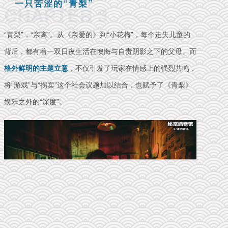
一只苦涩的“青梨”
CHAPTER 3
“青梨”，“亲离”。从《亲爱的》到“小花梅”，每个走失儿童的
背后，都有着一双日夜生活在懊悔与自责阴影之下的父母。而
格外鲜明的主题立意
，不仅引发了玩家在情感上的强烈共鸣，
将“游戏”与“拐卖”这个社会议题加以结合，也赋予了《青梨》
娱乐之外的“深度”。