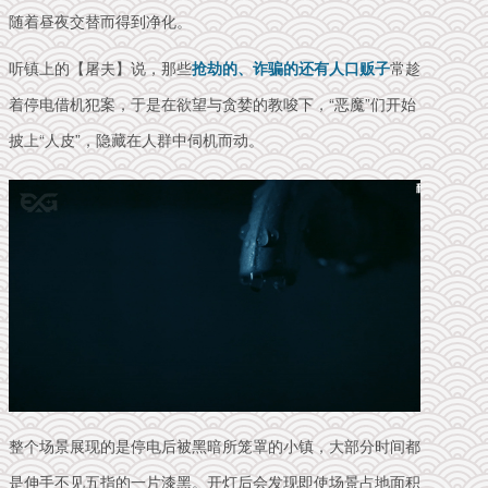
随着昼夜交替而得到净化。
听镇上的【屠夫】说，那些
抢劫的、诈骗的还有人口贩子
常趁
着停电借机犯案，于是在欲望与贪婪的教唆下，“恶魔”们开始
披上“人皮”，隐藏在人群中伺机而动。
整个场景展现的是停电后被黑暗所笼罩的小镇，大部分时间都
是伸手不见五指的一片漆黑。开灯后会发现即使场景占地面积