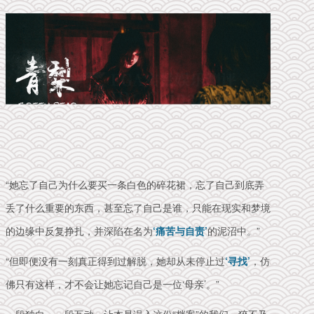
“她忘了自己为什么要买一条白色的碎花裙，忘了自己到底弄
丢了什么重要的东西，甚至忘了自己是谁，只能
在现实和梦境
的边缘中反复挣扎
，并
深陷在名为
‘痛苦与自责’
的泥沼中
。”
“但即便没有一刻真正得到过解脱，她却从未停止过
‘寻找’
，仿
佛只有这样，才不会让她忘记自己是一位‘母亲’。”
一段独白、一段互动，让本是误入这份“档案”的我们，猝不及