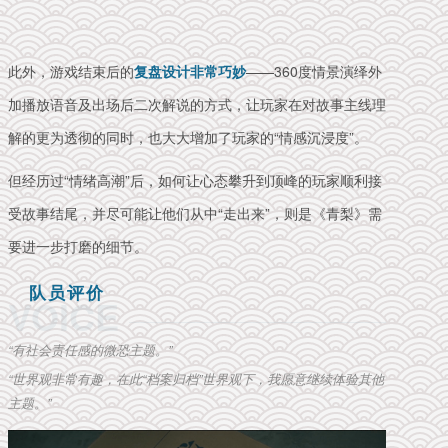
此外，游戏结束后的
复盘设计非常巧妙
——360度情景演绎外
加播放语音及出场后二次解说的方式，让玩家在对故事主线理
解的更为透彻的同时，也大大增加了玩家的“
情感
沉浸度”。
但经历过“情绪高潮”后，如何让心态攀升到顶峰的玩家顺利接
受故事结尾，并尽可能让他们从中“走出来”，则是《青梨》需
要进一步打磨的细节。
队员评价
VOICE
“有社会责任感的微恐主题。”
“世界观非常有趣，在此“档案归档”世界观下，我愿意继续体验其他
主题。”