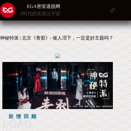
跳
EGA密室逃脱网
至
Z时代的实境元宇宙
内
容
神秘特派 | 北京《青梨》- 催人泪下，一定是好主题吗？
前 情 回 顾
LOAD