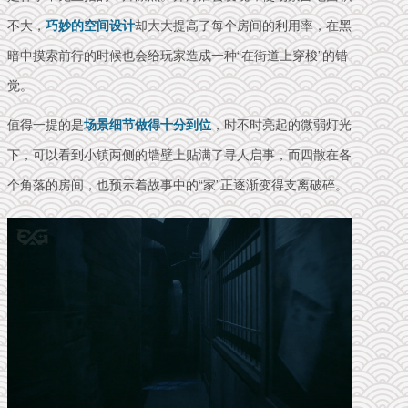
不大，
巧妙的空间设计
却大大提高了每个房间的利用率，在黑
暗中摸索前行的时候也会给玩家造成一种“在街道上穿梭”的错
觉。
值得一提的是
场景细节做得十分到位
，时不时亮起的微弱灯光
下，可以看到小镇两侧的墙壁上贴满了寻人启事，而
四散在各
个角落的房间，也
预示着故事中的
“
家
”
正
逐渐变得支离破碎。