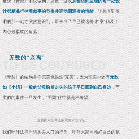
反观《青梨》不仅做到了这点，游戏
从铺垫到呈现的每一处设
计都精准把控着叙事的节奏并调动围观者的情绪
，让你直到落
泪的那一刻才突然意识到，原来自己早已被这份“档案”触及了
内心最柔软的角落。
无数的“亲离”
TO BE CONTINUED
《青梨》的结局并不完美也很难“完美”，因为现实中还有
无数
如【小娟】一般的父母盼着走失的孩子早日回到自己身边
，而
类似的事件一旦发生，“团圆”往往就是种奢望。
宝贝回家官网上的紧急求助论坛
我们呼吁法律严惩买卖人口的行为，呼吁大家照顾好自己的孩