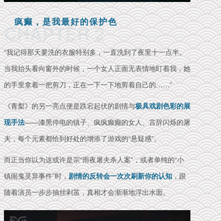
疯癫，是我最好的保护色
CHAPTER 2
“我记得那天要洗的衣服特别多，一直洗到了夜里十一点半。
当我抬头看向窗外的时候，一个女人正面无表情地盯着我，她
的手里拿着一把剪刀，正在一下一下地剪着自己的……”
《青梨》的另一亮点便是跌宕起伏的剧情与
极具戏剧色彩的展
现手法
——漆黑停电的镇子、疯疯癫癫的女人、言辞闪烁的屠
夫，每个元素都恰到好处的增添了游戏的“悬疑感”。
而正当你以为这或许是宗“雨夜屠夫杀人案”，或者单纯的“小
镇闹鬼灵异事件”时，
剧情的反转会一次次刷新你的认知
，跟
随着演员一步步抽丝剥茧，真相才会渐渐地浮出水面。