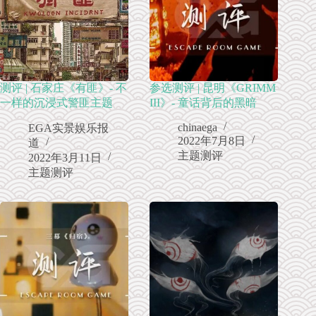
测评 | 石家庄《有匪》- 不
参选测评 | 昆明《GRIMM
一样的沉浸式警匪主题
III》- 童话背后的黑暗
chinaega
EGA实景娱乐报
2022年7月8日
道
主题测评
2022年3月11日
主题测评