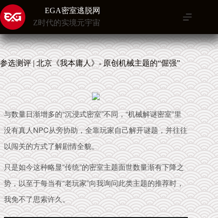
跳
EGA密室逃脱网
至
Z时代的实境元宇宙
内
容
参选测评 | 北京《我本庸人》- 原创机械主题的“倔强”
与数量日渐增多的“沉浸式密室”不同，“机械
解谜密室”里
没有真人NPC从旁协助，全靠玩家自己解开谜题，并往往
以闯关的方式了解剧情全貌。
只是如今这
种略显“传统”的
密室主题面世数量渐有下降之
势，以至于每当有“老玩家”向我询问此类主题的推荐时，
我免不了思索许久。