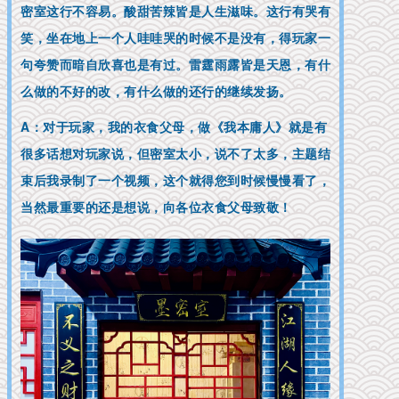
密室这行不容易。酸甜苦辣皆是人生滋味。这行有哭有
笑，坐在地上一个人哇哇哭的时候不是没有，得玩家一
句夸赞而暗自欣喜也是有过。雷霆雨露皆是天恩，有什
么做的不好的改，有什么做的还行的继续发扬。
A：对于玩家，我的衣食父母，做《我本庸人》就是有
很多话想对玩家说，但密室太小，说不了太多，主题结
束后我录制了一个视频，这个就得您到时候慢慢看了，
当然最重要的还是想说，向各位衣食父母致敬！