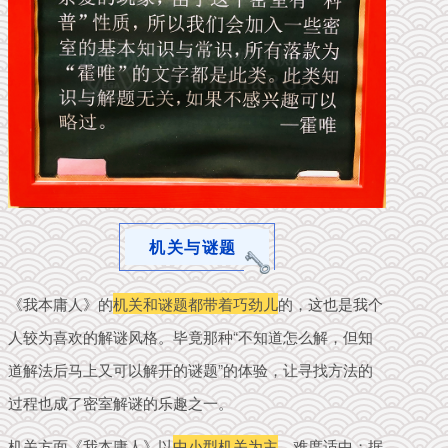
机关与谜题
《我本庸人》的
机关和谜题都带着巧劲儿
的，这也是我个
人较为喜欢的解谜风格。
毕竟那种
“
不
知
道怎么解，但
知
道解
法
后
马上又
可以解开的谜题
”的体验
，让寻找方法的
过程也成了
密室
解谜的乐趣之一。
机关方面《我本庸人》以
中小型机关为主
，难度适中；据