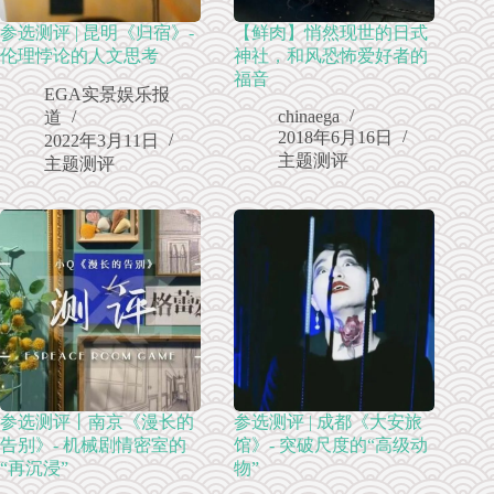
参选测评 | 昆明《归宿》-
【鲜肉】悄然现世的日式
伦理悖论的人文思考
神社，和风恐怖爱好者的
福音
EGA实景娱乐报
chinaega
道
2018年6月16日
2022年3月11日
主题测评
主题测评
参选测评丨南京《漫长的
参选测评 | 成都《大安旅
告别》- 机械剧情密室的
馆》- 突破尺度的“高级动
“再沉浸”
物”