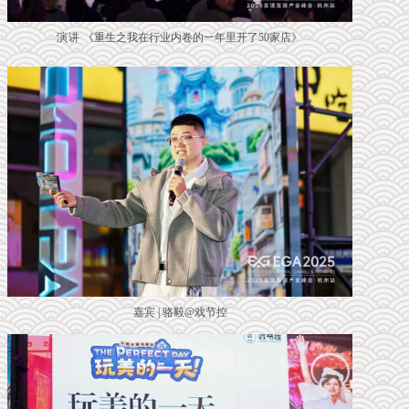
演讲 《
重生之我在行业内卷的一年里开了50家店
》
嘉宾 | 骆毅@戏节控