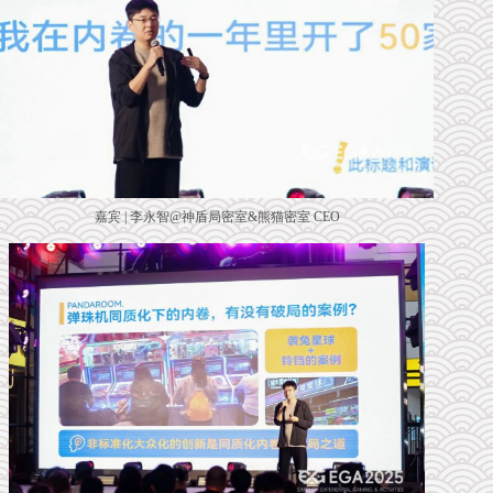
嘉宾 | 李永智@神盾局密室&熊猫密室 CEO