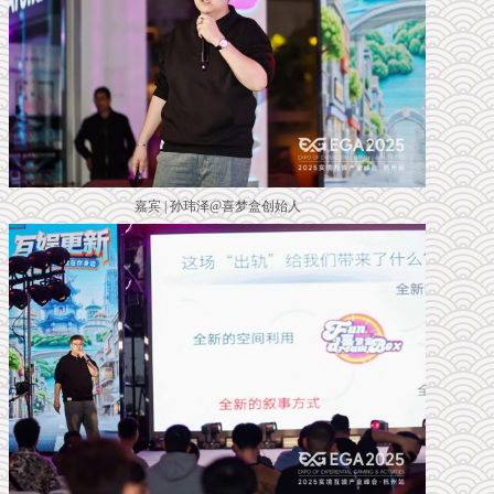
嘉宾 | 孙玮泽@喜梦盒创始人