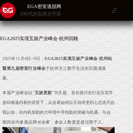
跳
EGA密室逃脱网
至
Z时代的实境元宇宙
内
容
EGA2025实境互娱产业峰会·杭州回顾
2025年11月8日~9日，
EGA2025实境互娱产业峰会·杭州站
暨第九届密室行业峰会
于杭州文三数字生活街区圆满落
幕。
本届产业峰会以“
互娱更新
”
为
主题，
旨在探讨在行业百花齐
放却难逃内卷的背景下，从业者如何以主动求变的心态迭代自
我认知，在内耗加剧的大环境中寻找新的突破与机遇。
与会
期间
业内参展品牌40余家，参会人数更是超过两千人
。