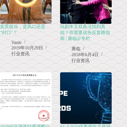
实景娱乐，是风口还是
玩剧本又双叒没找到真
“封口”？
凶？你需要这份反套路指
南 | 唐临@专栏
Vanie
2019年10月29日
唐临
行业资讯
2018年6月4日
行业资讯
2019分区评选结果调整公
EGA2020优秀密室主题评