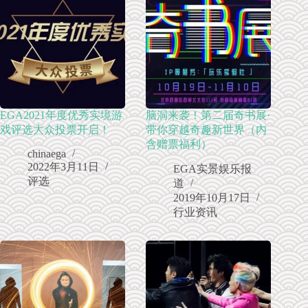
EGA2021年度优秀实境游
脑洞来袭！第二届奇书展·
戏评选大众投票开启！
带你穿越奇趣新世界（内
含赠票福利）
chinaega
2022年3月11日
EGA实景娱乐报
评选
道
2019年10月17日
行业资讯