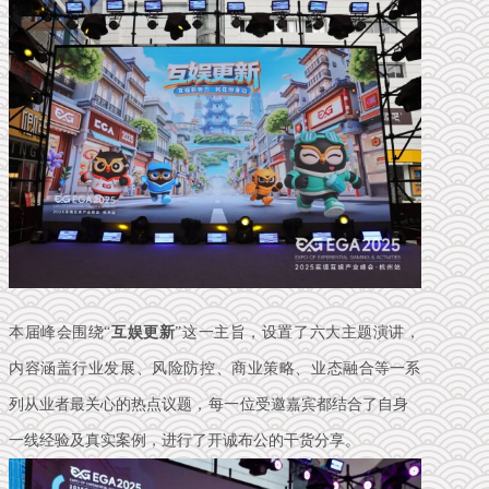
本届峰会围绕“
互娱更新
”
这一主旨，设置了
六大主题演讲
，
内容涵盖行业发展、风险防控、商业策略、业态融合
等一系
列从业者最关心的热点议题
，每一位
受邀嘉宾都结合了自身
一线经验及真实案例，进行了开诚布公的干货分享。