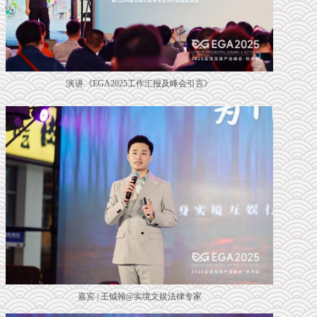
演讲《
EGA2025工作汇报及峰会引言
》
嘉宾 | 王钺翰@实境文娱法律专家